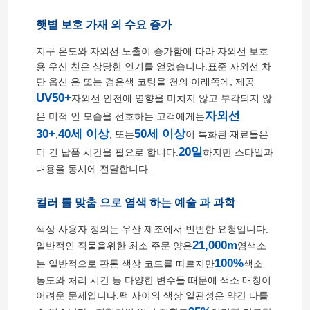
햇볕 보호 가재 의 수요 증가
지구 온도와 자외선 노출이 증가함에 따라 자외선 보호
용 우산 천은 상당한 인기를 얻었습니다.표준 자외선 차
단 옵션 은 또는 검은색 코팅을 천의 아래쪽에, 제공
UV50+
자외선 안전에 영향을 미치지 않고 부각되지 않
자외선
은 미적 인 모습을 선호하는 고객에게는
30+
40세 이상
50세 이상
,
, 또는
이 특화된 재료들은
20일
더 긴 납품 시간을 필요로 합니다.
하지만 스타일과
내용을 동시에 전달합니다.
컬러 를 맞춤 으로 염색 하는 예술 과 과학
홈
색상 사용자 정의는 우산 제조에서 빈번한 요청입니다.
21,000m
일반적인 직물을위한 최소 주문 양은
염색소
제품 소개
100%
는 일반적으로 판톤 색상 코드를 따르지만
색소
농도와 처리 시간 등 다양한 변수들 때문에 색소 매칭이
어려운 문제입니다.팩 사이의 색상 일관성은 약간 다를
회사 소개