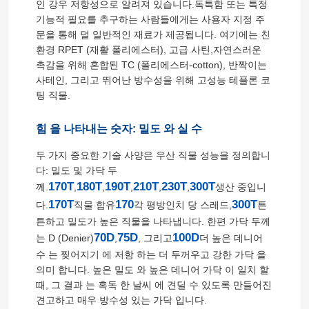
인 강우 저항성으로 알려져 있습니다.독특함 또는 특정
기능적 필요를 추구하는 사람들에게는 사용자 지정 주
문을 통해 덜 일반적인 재료가 제공됩니다. 여기에는 친
환경 RPET (재활 폴리에스터), 고급 사틴,자연스러운
촉감을 위해 혼합된 TC (폴리에스터-cotton), 반짝이는
사테인, 그리고 뛰어난 방수성을 위해 고성능 테플론 코
팅 직물.
힘 을 나타내는 숫자: 밀도 와 실 수
두 가지 중요한 기술 사양은 우산 직물 성능을 정의합니
다: 밀도 및 가닥 두
170T
180T
190T
210T
230T
300T
께.
,
,
,
,
,
생산 중입니
170T
170
300T
다.
직물 함유
각 평방인치 당 스레드,
튼
튼하고 밀도가 높은 직물을 나타냅니다. 한편 가닥 두께
70D
75D
100D
는 D (Denier)
,
, 그리고
더 높은 데니어
수 는 찢어지기 에 저항 하는 더 두꺼우고 강한 가닥 을
의미 합니다. 높은 밀도 와 높은 데니어 가닥 이 일치 할
때, 그 결과 는 혹독 한 날씨 에 견딜 수 있도록 만들어진
견고하고 매우 방수성 있는 가닥 입니다.