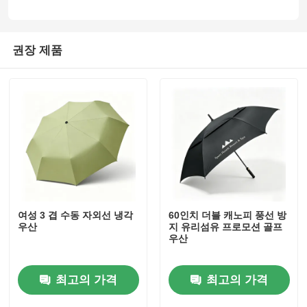
산책 우산
권장 제품
소형 우산
홍보용 우산
바람 막는 우산
자동 개방 우산
여성 3 겹 수동 자외선 냉각
60인치 더블 캐노피 풍선 방
우산
지 유리섬유 프로모션 골프
우산
역방향 우산
최고의 가격
최고의 가격
나무 손잡이 우산