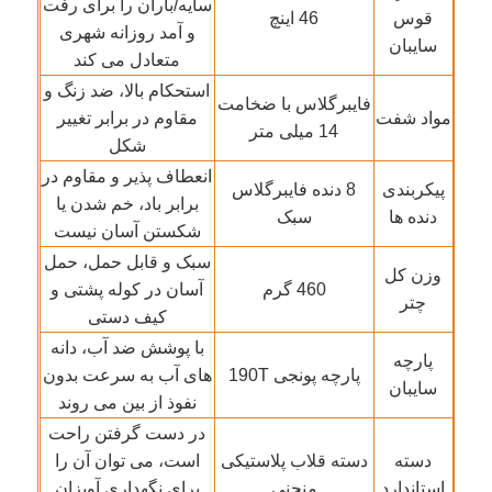
سایه/باران را برای رفت
قوس
46 اینچ
و آمد روزانه شهری
سایبان
چترهای پیاده روی
متعادل می کند
استحکام بالا، ضد زنگ و
فایبرگلاس با ضخامت
مواد شفت
مقاوم در برابر تغییر
چترهای جمع و جور
14 میلی متر
شکل
انعطاف پذیر و مقاوم در
پیکربندی
8 دنده فایبرگلاس
چترهای تبلیغاتی
برابر باد، خم شدن یا
دنده ها
سبک
شکستن آسان نیست
سبک و قابل حمل، حمل
چترهای ضد باد
وزن کل
460 گرم
آسان در کوله پشتی و
چتر
کیف دستی
چترهای باز اتوماتیک
با پوشش ضد آب، دانه
پارچه
پارچه پونجی 190T
های آب به سرعت بدون
سایبان
نفوذ از بین می روند
چترهای برعکس
در دست گرفتن راحت
دسته
دسته قلاب پلاستیکی
است، می توان آن را
چترهای چوبی
استاندارد
منحنی
برای نگهداری آویزان