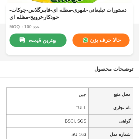
دستورات تبلیغاتی-شهری-مظله ای-فایبرگلاس-چوکات-
خودکار-ترویج-مظله ای
MOQ：100 عدد
حالا حرف بزن
بهترین قیمت
توضیحات محصول
محل منبع
چین
نام تجاری
FULL
گواهی
BSCI, SGS
شماره مدل
SU-163