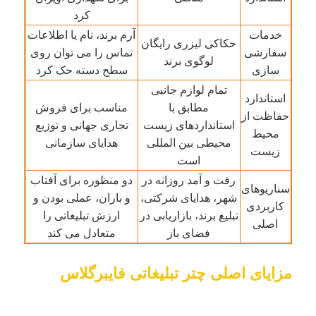
کرد
چترهای مقاوم در برابر اشعه UV
خدمات
آرم برند، نام یا اطلاعات
حکاکی لیزری رایگان
سفارشی
تماس را می توان روی
لوگوی برند
سازی
سطح دسته حک کرد
چتر بچه گانه
تمام لوازم جانبی
استاندارد
مطابق با
مناسب برای فروش
حفاظت از
چترهای ساحل
استانداردهای زیست
تجاری جهانی و توزیع
محیط
محیطی بین المللی
هدایای سازمانی
زیست
است
چترهای خلاقانه
رفت و آمد روزانه در
دو منظوره برای آفتاب
سناریوهای
شهر، هدایای شرکتی،
و باران، عملی بودن و
کاربردی
تبلیغ برند، بازاریابی در
ارزش تبلیغاتی را
اصلی
فضای باز
متعادل می کند
مزایای اصلی چتر تبلیغاتی فایبرگلاس