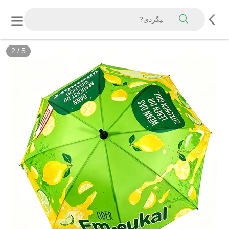
3
/
5