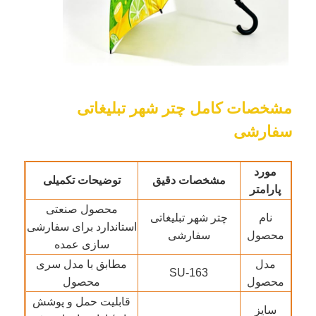
کارخانه تور
کنترل کیفیت
مشخصات کامل چتر شهر تبلیغاتی
سفارشی
تماس با ما
مورد
اخبار
مشخصات دقیق
توضیحات تکمیلی
پارامتر
محصول صنعتی
نام
چتر شهر تبلیغاتی
همه موارد
استاندارد برای سفارشی
محصول
سفارشی
سازی عمده
درخواست نقل قول
مدل
مطابق با مدل سری
SU-163
محصول
محصول
قابلیت حمل و پوشش
چترهای گلف
سایز