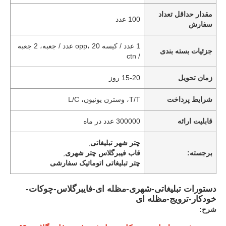
مقدار حداقل تعداد
100 عدد
سفارش
1 عدد / کیسه opp، 20 عدد / جعبه، 2 جعبه
جزئیات بسته بندی
/ ctn
زمان تحویل
15-20 روز
شرایط پرداخت
T/T، وسترن یونیون، L/C
قابلیت ارائه
300000 عدد در ماه
چتر شهر تبلیغاتی
,
برجسته:
قاب فیبرگلاس چتر شهری
,
چتر تبلیغاتی اتوماتیک سفارشی
دستورات تبلیغاتی-شهری-مظله ای-فایبرگلاس-چوکات-
خودکار-ترویج-مظله ای
شرح: