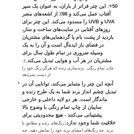
50+: این چتر فراتر از باران، به عنوان یک سپر
آفتاب عمل می‌کند و 98٪ از اشعه‌های مضر
چترهای پیاده روی
UVA و UVB را مسدود می‌کند. این چتر برای
روزهای آفتابی در سایت‌های ساخت و ساز،
چترهای جمع و جور
بازدید از پشت بام یا گردهمایی‌های مشتریان
در فضای باز ایده‌آل است و آن را به یک
وسیله ضروری در تمام طول سال برای
چترهای تبلیغاتی
مشتریان در هر آب و هوایی تبدیل می‌کند.
2.
چاپ تمام رنگی: برندسازی زنده که هرگز رنگ خود را
چترهای ضد باد
از دست نمی‌دهد
آنچه این چتر را متمایز می‌کند، توانایی آن در
تبدیل چشم انداز برند شما به یک طرح زنده و
چترهای باز اتوماتیک
ماندگار است. هر دو لایه داخلی و خارجی
سایبان از چاپ تمام رنگی با وضوح بالا
چترهای برعکس
پشتیبانی می‌کنند - هیچ محدودیتی برای
خلاقیت شما وجود ندارد:
رنگ‌های زنده و مطابق با
چترهای چوبی
برند: چه رنگ‌های امضای برند خود را نمایش دهید، چه