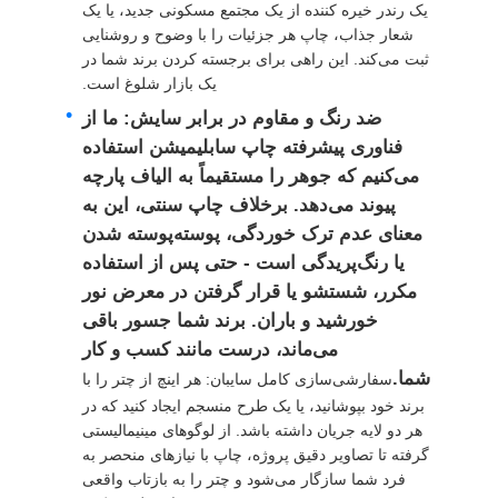
یک رندر خیره کننده از یک مجتمع مسکونی جدید، یا یک
شعار جذاب، چاپ هر جزئیات را با وضوح و روشنایی
چترهای مقاوم در برابر اشعه UV
ثبت می‌کند. این راهی برای برجسته کردن برند شما در
یک بازار شلوغ است.
ضد رنگ و مقاوم در برابر سایش: ما از
چتر بچه گانه
فناوری پیشرفته چاپ سابلیمیشن استفاده
می‌کنیم که جوهر را مستقیماً به الیاف پارچه
چترهای ساحل
پیوند می‌دهد. برخلاف چاپ سنتی، این به
معنای عدم ترک خوردگی، پوسته‌پوسته شدن
یا رنگ‌پریدگی است - حتی پس از استفاده
چترهای خلاقانه
مکرر، شستشو یا قرار گرفتن در معرض نور
خورشید و باران. برند شما جسور باقی
می‌ماند، درست مانند کسب و کار
شما.
سفارشی‌سازی کامل سایبان: هر اینچ از چتر را با
برند خود بپوشانید، یا یک طرح منسجم ایجاد کنید که در
هر دو لایه جریان داشته باشد. از لوگوهای مینیمالیستی
گرفته تا تصاویر دقیق پروژه، چاپ با نیازهای منحصر به
فرد شما سازگار می‌شود و چتر را به بازتاب واقعی