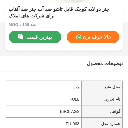
چتر دو لایه کوچک قابل تاشو ضد آب چتر ضد آفتاب
برای شرکت های املاک
MOQ：100 عدد
حالا حرف بزن
بهترین قیمت
توضیحات محصول
محل منبع
چین
نام تجاری
FULL
گواهی
BSCI, AGS
شماره مدل
FU-068