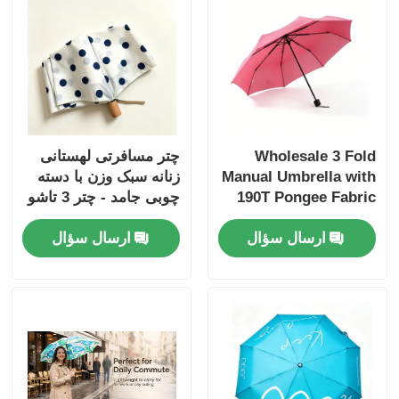
Wholesale 3 Fold
چتر مسافرتی لهستانی
Manual Umbrella with
زنانه سبک وزن با دسته
190T Pongee Fabric
چوبی جامد - چتر 3 تاشو
250g Ultra-
قابل حمل
ارسال سؤال
ارسال سؤال
Lightweight and 24cm
Folded Compact
Length for
Promotions