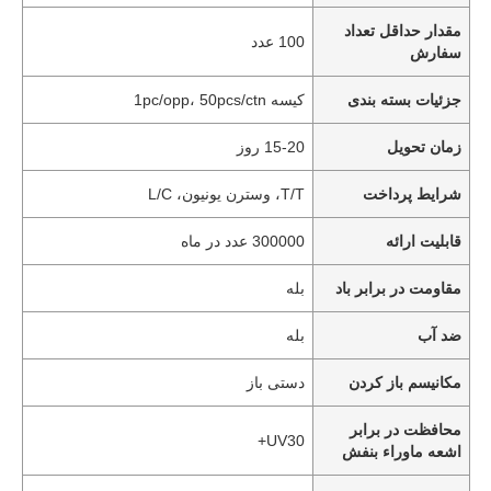
مقدار حداقل تعداد
100 عدد
سفارش
جزئیات بسته بندی
کیسه 1pc/opp، 50pcs/ctn
زمان تحویل
15-20 روز
شرایط پرداخت
T/T، وسترن یونیون، L/C
قابلیت ارائه
300000 عدد در ماه
مقاومت در برابر باد
بله
ضد آب
بله
مکانیسم باز کردن
دستی باز
محافظت در برابر
UV30+
اشعه ماوراء بنفش