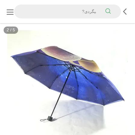
3
/
5