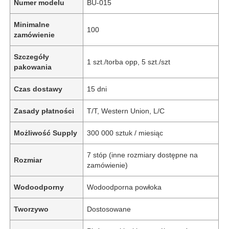
Numer modelu
BU-015
Minimalne
100
zamówienie
Szczegóły
1 szt./torba opp, 5 szt./szt
pakowania
Czas dostawy
15 dni
Zasady płatności
T/T, Western Union, L/C
Możliwość Supply
300 000 sztuk / miesiąc
7 stóp (inne rozmiary dostępne na
Rozmiar
zamówienie)
Wodoodporny
Wodoodporna powłoka
Tworzywo
Dostosowane