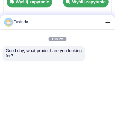
Wyślij zapytanie
Wyślij zapytanie
(Pomarańcze na plaży
pomarańczowe z
metalową ramą)
Fuxinda
1:55 PM
Good day, what product are you looking 
for?
160cm Dia Mały
3mx3m kwadratowy
parasol plażowy
namiot reklamowy
Lekkie oszczędność
dach osłony składany
przestrzeni 2m
namiot
Wyślij zapytanie
Wyślij zapytanie
Wysokość
czterokońcowy
przedłużenia
wodoodporny
odporny na słońce
Dom
O nas
Skontaktuj się z nami
Desktop Site