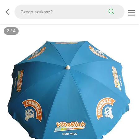
2
/
4