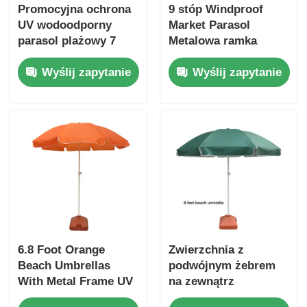
Promocyjna ochrona
9 stóp Windproof
UV wodoodporny
Market Parasol
parasol plażowy 7
Metalowa ramka
stóp z stalową ramą
Rzecznik reklamowy
Wyślij zapytanie
Wyślij zapytanie
na zewnątrz
6.8 Foot Orange
Zwierzchnia z
Beach Umbrellas
podwójnym żebrem
With Metal Frame UV
na zewnątrz
Protective Polyester