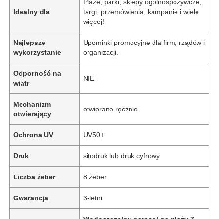
Plaże, parki, sklepy ogólnospożywcze,
Idealny dla
targi, przemówienia, kampanie i wiele
więcej!
Najlepsze
Upominki promocyjne dla firm, rządów i
wykorzystanie
organizacji.
Odporność na
NIE
wiatr
Mechanizm
otwierane ręcznie
otwierający
Ochrona UV
UV50+
Druk
sitodruk lub druk cyfrowy
Liczba żeber
8 żeber
Gwarancja
3-letni
Wodoszczelny parasol na plaży 7