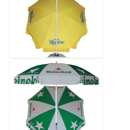
Parasole odporne na promieniowanie UV
Parasole dziecięce
Parasole na plaży
Kreatywne parasole