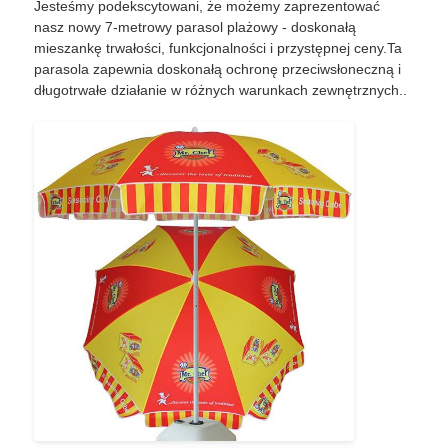
Jesteśmy podekscytowani, że możemy zaprezentować
nasz nowy 7-metrowy parasol plażowy - doskonałą
mieszankę trwałości, funkcjonalności i przystępnej ceny.Ta
Wycieczka po fabryce
parasola zapewnia doskonałą ochronę przeciwsłoneczną i
długotrwałe działanie w różnych warunkach zewnętrznych..
Kontrola jakości
Skontaktuj się z nami
Aktualności
Wszystkie przypadki
Poprosić o wycenę
parasole golfowe