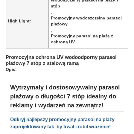
stóp
,
Promocyjny wodoszczelny parasol
High Light:
plażowy
,
Promocyjny parasol na plażę z
ochroną UV
Promocyjna ochrona UV wodoodporny parasol
plażowy 7 stóp z stalową ramą
Opis:
Wytrzymały i dostosowywalny parasol
Dom
plażowy o długości 7 stóp idealny do
reklamy i wydarzeń na zewnątrz!
Produkty
Odkryj najlepszy promocyjny parasol na plaży -
zaprojektowany tak, by trwał i robił wrażenie!
O nas