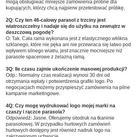
mogą obsługiwać mniejsze zamówienia próbne dla
kupujących, którzy chcą najpierw przetestować próbkę.
2Q: Czy ten 46-calowy parasol z trzciny jest
wiatroszczelny i nadaje się do użytku na zewnątrz w
deszczową pogodę?
O: Tak. Cała rama wykonana jest z elastycznego włókna
szklanego, które nie pęka ani nie przewraca się łatwo pod
wpływem silnego wiatru, jest znacznie mocniejsze niż
parasole spacerowe z żelazną ramą.
3Q: Ile czasu zajmie ukończenie masowej produkcji?
Odp.: Normalny czas realizacji wynosi 30 dni od
otrzymania wpłaty i potwierdzenia grafiki logo. Po
negocjacjach możemy przyspieszyć zamówienia na pilne
kampanie marketingowe.
4Q: Czy mogę wydrukować logo mojej marki na
czaszy i rączce parasola?
Odpowiedź: Jasne. Oferujemy sitodruk na tkaninie
parasolowej. W przypadku hurtowych zamówień
hurtowych dostępny jest również nadruk logo na
zakrzywionym uchwycie.