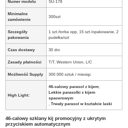
Numer modelu
SU-178
Minimalne
300szt
zamówienie
Szczegóły
1 szt./torba opp, 15 szt./opakowanie, 2
pakowania
pudełka/szt
Czas dostawy
30 dni
Zasady płatności
T/T, Western Union, L/C
Możliwość Supply
300 000 sztuk / miesiąc
46-calowy parasol z kijem
,
Lekkie parasolki z kijem
High Light:
spacerowym
,
Trwały parasol w kształcie laski
46-calowy szklany kij promocyjny z ukrytym
przyciskiem automatycznym