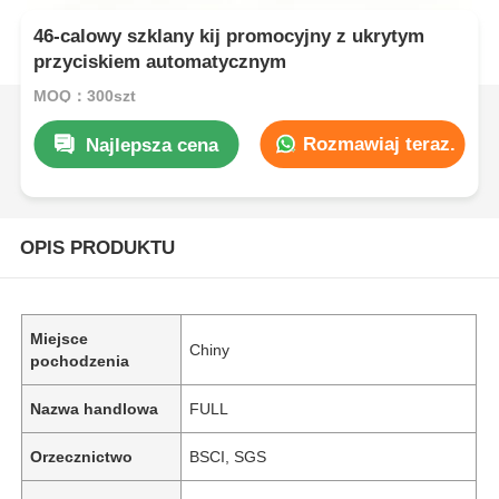
46-calowy szklany kij promocyjny z ukrytym
przyciskiem automatycznym
MOQ：300szt
Rozmawiaj teraz.
Najlepsza cena
OPIS PRODUKTU
Miejsce
Chiny
pochodzenia
Nazwa handlowa
FULL
Orzecznictwo
BSCI, SGS