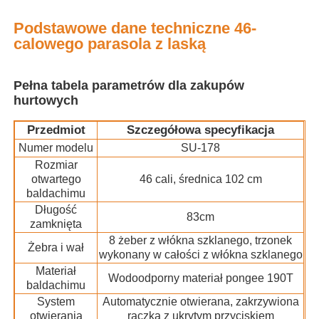
Podstawowe dane techniczne 46-
Wycieczka po fabryce
calowego parasola z laską
Pełna tabela parametrów dla zakupów
Kontrola jakości
hurtowych
Przedmiot
Szczegółowa specyfikacja
Skontaktuj się z nami
Numer modelu
SU-178
Rozmiar
Aktualności
otwartego
46 cali, średnica 102 cm
baldachimu
Długość
83cm
Wszystkie przypadki
zamknięta
8 żeber z włókna szklanego, trzonek
Żebra i wał
wykonany w całości z włókna szklanego
Poprosić o wycenę
Materiał
Wodoodporny materiał pongee 190T
baldachimu
System
Automatycznie otwierana, zakrzywiona
parasole golfowe
otwierania
rączka z ukrytym przyciskiem