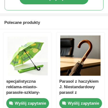
Polecane produkty
specjalistyczna
Parasol z haczykiem
reklama-miasto-
J. Niestandardowy
parasole-szklany-
parasol z
ramy-automatyczne-
zaokrąglonym
Wyślij zapytanie
Wyślij zapytanie
promocyjne-parasole
uchwytem