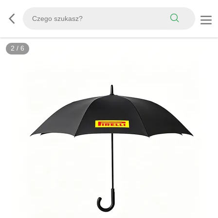
3
/
6