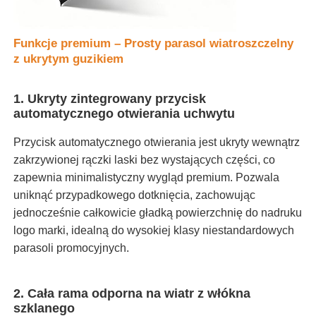
Parasole odporne na promieniowanie UV
Funkcje premium – Prosty parasol wiatroszczelny
z ukrytym guzikiem
Parasole dziecięce
1. Ukryty zintegrowany przycisk
automatycznego otwierania uchwytu
Parasole na plaży
Przycisk automatycznego otwierania jest ukryty wewnątrz
zakrzywionej rączki laski bez wystających części, co
Kreatywne parasole
zapewnia minimalistyczny wygląd premium. Pozwala
uniknąć przypadkowego dotknięcia, zachowując
jednocześnie całkowicie gładką powierzchnię do nadruku
logo marki, idealną do wysokiej klasy niestandardowych
parasoli promocyjnych.
2. Cała rama odporna na wiatr z włókna
szklanego