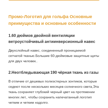
Ходячие зонтики
Промо-Логотип для гольфа Основные
преимущества и основные особенности
Компактные зонты
1.60 дюймов двойной вентиляции
ветроустойчивый антиинверсионный навес
рекламные зонты
Двухслойный навес, соединенный проницаемой
сетчатой тканью.Большие 60-дюймовые защитные щиты
Прочные зонтики
для двух человек..
2.Неотбледывающая 190 чёрная ткань из газы
Автоматические открытые зонтики
В отличие от дешевых полиэстерных зонтиков, которые
седеют после нескольких месяцев солнечного света,Эта
Обратные зонтики
ткань сохраняет глубокий черный цвет на протяжении
многих лет., чтобы сохранить напечатанный логотип
четким и четким надолго.
Древесные зонтики