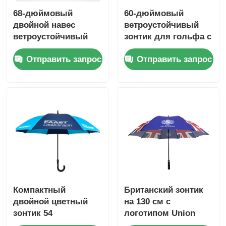
68-дюймовый
60-дюймовый
двойной навес
ветроустойчивый
ветроустойчивый
зонтик для гольфа с
зонтик для гольфа с
пользовательским
Отправить запрос
Отправить запрос
UV50+ титановой
логотипом для
серебряной тканью
корпоративного и
и сопротивлением
рекламного
ветру 100 км / ч
использования
Компактный
Британский зонтик
двойной цветный
на 130 см с
зонтик 54
логотипом Union
дюймовый зонтик
Jack