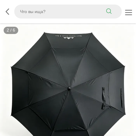
3
/
6