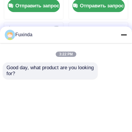
Отправить запрос
Отправить запрос
для гольфа с
крючком
Fuxinda
3:22 PM
Good day, what product are you looking 
for?
68 дюймовый
60-дюймовые
зонтик для гольфа с
зонтики для гольфа
двойной крышей с
с двойным навесом
скоростью 100 км/ч,
для корпоративного
Отправить запрос
Отправить запрос
ветроустойчивый и
подарка
UV30+
солнцезащитный