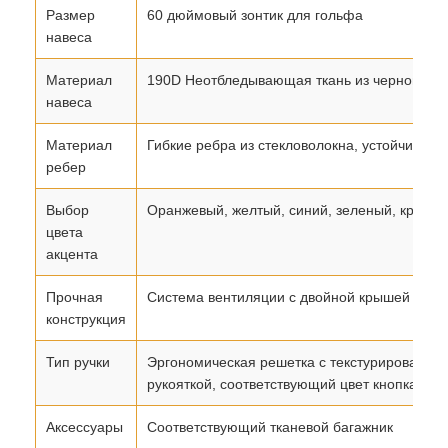
Размер
60 дюймовый зонтик для гольфа
навеса
Материал
190D Неотбледывающая ткань из черной мар
навеса
Материал
Гибкие ребра из стекловолокна, устойчивые к
ребер
Выбор
Оранжевый, желтый, синий, зеленый, красны
цвета
акцента
Прочная
Система вентиляции с двойной крышей (про
конструкция
Тип ручки
Эргономическая решетка с текстурированно
рукояткой, соответствующий цвет кнопка авт
Аксессуары
Соответствующий тканевой багажник