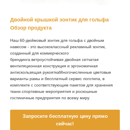
Наша фабрика
Двойной крышкой зонтик для гольфа
Обзор продукта
контроль качества
Наш 60-дюймовый зонтик для гольфа с двойным
навесом - это высококлассный рекламный зонтик,
созданный для коммерческого
контактные данные
брендинга.ветроустойчивая двойная сетчатая
вентиляционная конструкция и эргономичная
Новости
антискользящая рукояткаМногочисленные цветовые
варианты рамы и бесплатный сервис логотипа, в
комплекте с соответствующим пакетом для хранения
Все случаи
ткани.спортивные мероприятия и роскошные
гостиничные предприятия по всему миру.
Отправить запрос
Запросите бесплатную цену прямо
сейчас!
зонтики гольфа