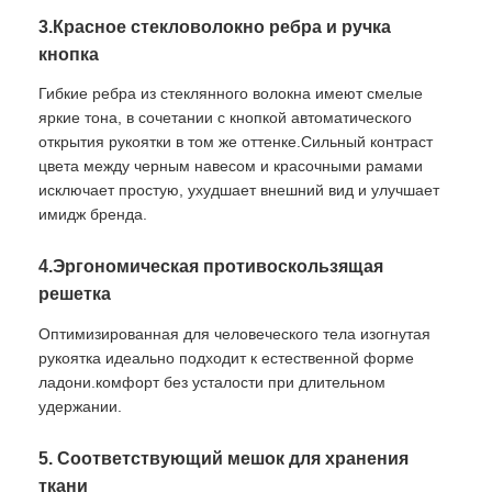
3.Красное стекловолокно ребра и ручка
Ультрафиолетоустойчивые зонты
кнопка
Гибкие ребра из стеклянного волокна имеют смелые
яркие тона, в сочетании с кнопкой автоматического
Детские зонтики
открытия рукоятки в том же оттенке.Сильный контраст
цвета между черным навесом и красочными рамами
зонтики пляжа
исключает простую, ухудшает внешний вид и улучшает
имидж бренда.
Креативные Зонты
4.Эргономическая противоскользящая
решетка
Оптимизированная для человеческого тела изогнутая
рукоятка идеально подходит к естественной форме
ладони.комфорт без усталости при длительном
удержании.
5. Соответствующий мешок для хранения
ткани