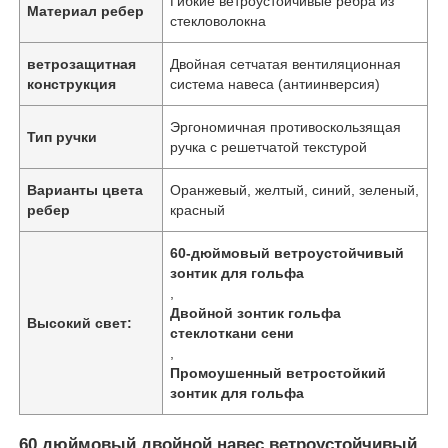
Гибкие ветроустойчивые ребра из
Материал ребер
стекловолокна
ветрозащитная
Двойная сетчатая вентиляционная
конструкция
система навеса (антиинверсия)
Эргономичная противоскользящая
Тип ручки
ручка с решетчатой ​​текстурой
Варианты цвета
Оранжевый, желтый, синий, зеленый,
ребер
красный
60-дюймовый ветроустойчивый
зонтик для гольфа
,
Двойной зонтик гольфа
Высокий свет:
стеклоткани сени
,
Промоушенный ветростойкий
зонтик для гольфа
60 дюймовый двойной навес ветроустойчивый