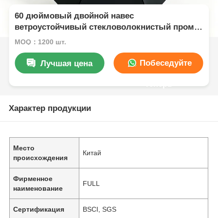
60 дюймовый двойной навес
ветроустойчивый стекловолокнистый промо-
зонт для гольфа
MOQ：1200 шт.
Побеседуйте
Лучшая цена
теперь
Характер продукции
Место
Китай
происхождения
Фирменное
FULL
наименование
Сертификация
BSCI, SGS