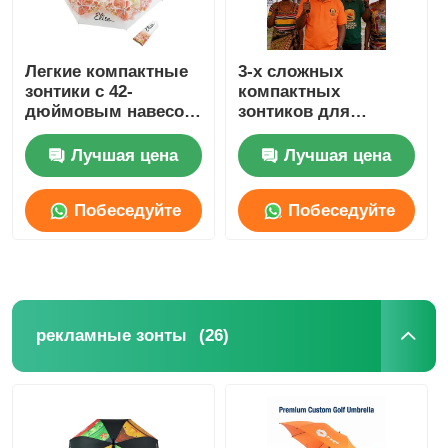
Легкие компактные
3-х сложных
зонтики с 42-
компактных
дюймовым навесом
зонтиков для
из 210 т.
предвыборной
кампании полная
Лучшая цена
Лучшая цена
стальная рама
водонепроницаемый
Побеседуйте
Побеседуйте
полиэстер
теперь
теперь
(26)
рекламные зонты