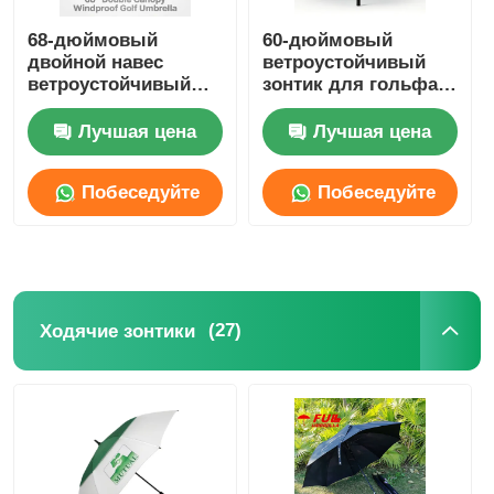
68-дюймовый
60-дюймовый
двойной навес
ветроустойчивый
ветроустойчивый
зонтик для гольфа с
зонтик для гольфа с
пользовательским
UV50+ титановой
логотипом для
Лучшая цена
Лучшая цена
серебряной тканью
корпоративного и
и сопротивлением
рекламного
Побеседуйте
Побеседуйте
ветру 100 км / ч
использования
теперь
теперь
(27)
Ходячие зонтики