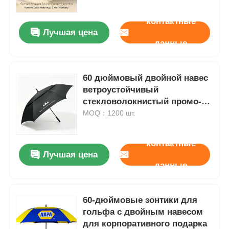
контактные
Лучшая цена
данные
60 дюймовый двойной навес
ветроустойчивый
стекловолокнистый промо-
зонт для гольфа
MOQ：1200 шт.
контактные
Лучшая цена
Главная страница
данные
Продукция
60-дюймовые зонтики для
гольфа с двойным навесом
для корпоративного подарка
О Компании