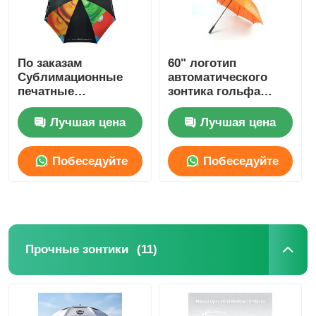
По заказам
60" логотип
Сублимационные
автоматического
печатные
зонтика гольфа
рекламные зонтики
стеклоткани
Автоматический
изготовленный на
Лучшая цена
Лучшая цена
зонтик
заказ для подарков
дела Нигерии
Побеседуйте
Побеседуйте
теперь
теперь
(11)
Прочные зонтики