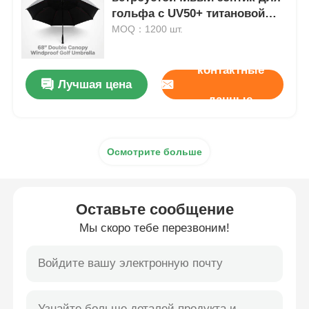
гольфа с UV50+ титановой
серебряной тканью и
MOQ：1200 шт.
Ходячие зонтики
сопротивлением ветру 100 км
/ ч
контактные
Компактные зонты
Лучшая цена
данные
рекламные зонты
Осмотрите больше
Прочные зонтики
Оставьте сообщение
Автоматические открытые зонтики
Мы скоро тебе перезвоним!
Обратные зонтики
Древесные зонтики