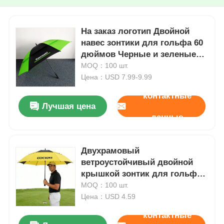
На заказ логотип Двойной
навес зонтики для гольфа 60
дюймов Черные и зеленые
зонтики
MOQ：100 шт.
Цена：USD 7.99-9.99
контактные
Лучшая цена
данные
Двухрамовый
ветроустойчивый двойной
крышкой зонтик для гольфа
двойной слой
MOQ：100 шт.
солнцезащитный зонтик
Цена：USD 4.59
контактные