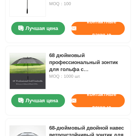
MOQ：100
Наша фабрика
контактные
Лучшая цена
данные
контроль качества
68 дюймовый
контактные данные
профессиональный зонтик
для гольфа с
Новости
ветростойкостью и защитой
MOQ：1000 шт.
от ультрафиолетового
излучения 50+ для любой
контактные
Все случаи
погоды
Лучшая цена
данные
Отправить запрос
68-дюймовый двойной навес
зонтики гольфа
ветроустойчивый зонтик для