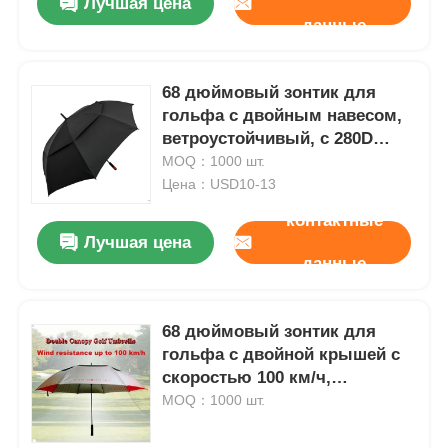
Лучшая цена
данные
68 дюймовый зонтик для
гольфа с двойным навесом,
ветроустойчивый, с 280D
резкостойкой тканью.
MOQ：1000 шт.
Цена：USD10-13
контактные
Лучшая цена
данные
68 дюймовый зонтик для
гольфа с двойной крышей с
скоростью 100 км/ч,
ветроустойчивый и UV30+
MOQ：1000 шт.
солнцезащитный