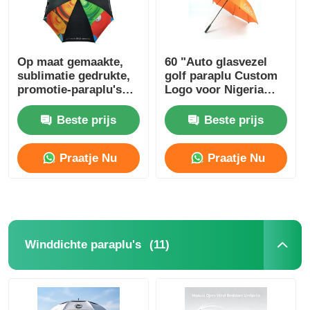
Op maat gemaakte,
60 "Auto glasvezel
sublimatie gedrukte,
golf paraplu Custom
promotie-paraplu's
Logo voor Nigeria
met automatische
Business Gifts
opening
Beste prijs
Beste prijs
Praatje Nu
Praatje Nu
(11)
Winddichte paraplu's