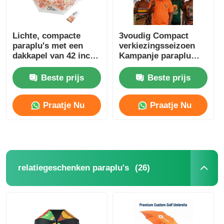
Lichte, compacte
3voudig Compact
paraplu's met een
verkiezingsseizoen
dakkapel van 42 inch
Kampanje paraplu
en 210T Pongee-stof
Volstaal Frame
Waterdicht Polyester
Beste prijs
Beste prijs
Praatje Nu
Praatje Nu
(26)
relatiegeschenken paraplu's