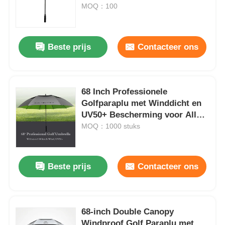
MOQ：100
Fabrieksreis
Beste prijs
Contacteer ons
Kwaliteitscontrole
68 Inch Professionele
Contacteer ons
Golfparaplu met Winddicht en
UV50+ Bescherming voor Alle
nieuws
Weeromstandigheden
MOQ：1000 stuks
Alle Gevallen
Beste prijs
Contacteer ons
Vraag een offerte aan
68-inch Double Canopy
golfparaplu's
Windproof Golf Paraplu met