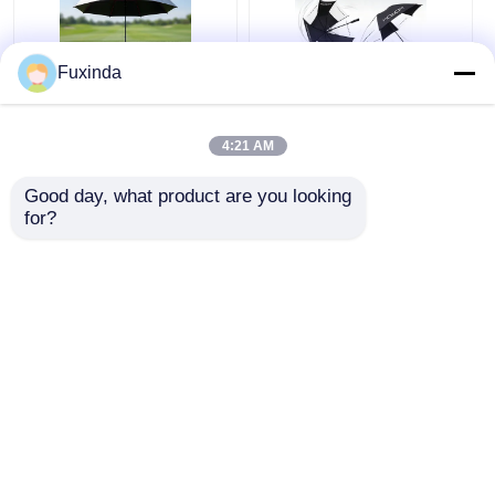
Fuxinda
Australische
Handmatig open
Golfbaan Winddichte
windbestendige 60
4:21 AM
Paraplu
inch grote paraplu
Good day, what product are you looking 
Beste prijs
Beste prijs
for?
Praatje Nu
Praatje Nu
Bekijk meer
Thuis
Ongeveer ons
Contacteer ons
Desktop Site
Sitemap
Privacybeleid