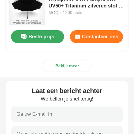
UV50+ Titanium zilveren stof en
100 km/h windweerstand
MOQ：1200 stuks
Wandelende paraplu's
Compacte paraplu's
Beste prijs
Contacteer ons
relatiegeschenken paraplu's
Bekijk meer
Winddichte paraplu's
Laat een bericht achter
Automatische open paraplu's
We bellen je snel terug!
Omgekeerde paraplu's
Houten paraplu's