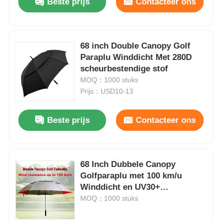
Beste prijs
Contacteer ons
68 inch Double Canopy Golf
Paraplu Winddicht Met 280D
scheurbestendige stof
MOQ：1000 stuks
Prijs：USD10-13
Beste prijs
Contacteer ons
68 Inch Dubbele Canopy
Golfparaplu met 100 km/u
Winddicht en UV30+
Zonbescherming
MOQ：1000 stuks