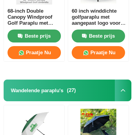
68-inch Double
60 inch winddichte
Canopy Windproof
golfparaplu met
Golf Paraplu met
aangepast logo voor
UV50+ Titanium
zakelijk en
zilveren stof en 100
promotioneel gebruik
Beste prijs
Beste prijs
km/h windweerstand
Praatje Nu
Praatje Nu
(27)
Wandelende paraplu's