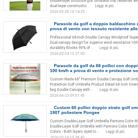
double-layer structure golf umbrella that redefines w
dual-layer constructio...
Leggi di più
2026-02-28 10:14:25
Parasole da golf a doppio baldacchino d
prova di vento con tessuto resistente all
Professional 68-Inch Double Canopy Windproof Supe
Dual-canopy design for superior wind resistance 100D 
durability Blocks 90% of ...
Leggi di più
2026-02-24 15:27:00
Parasole da golf da 68 pollici con dopp
100 km/h a prova di vento e protezione so
Custom Made 68" Premium Double Canopy Golf Umbre
Protection Golf Umbrella Product Detail 68 Inch Overs
bag Double Canopy with ...
Leggi di più
2026-06-23 09:01:45
Custom 60 pollici doppio strato golf omb
190T poliestere Pongee
Custom Double-Layer Golf Umbrella Pantone Color 
Double-Layer Golf Umbrella with Pantone Color Match
Colors - Both layers dyed to ...
Leggi di più
2026-02-24 15:38:47