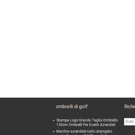
ombrelli di golf
Rich
Stampa Logo Grande Taglia Ombrello
130cm Ombrelli Per Eventi Aziendali
Marchio aziendale tutto stampato
sgs