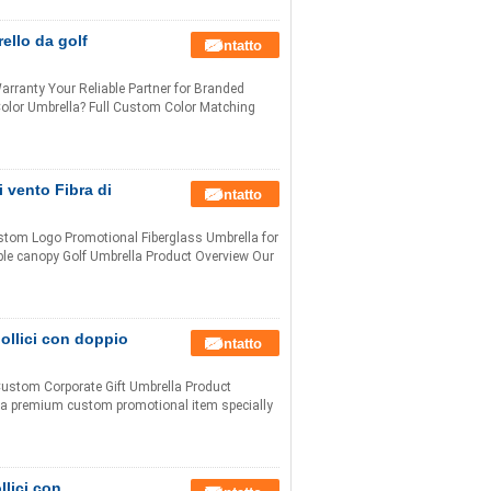
ello da golf
Contatto
ranty Your Reliable Partner for Branded
lor Umbrella? Full Custom Color Matching
 vento Fibra di
Contatto
stom Logo Promotional Fiberglass Umbrella for
ble canopy Golf Umbrella Product Overview Our
ollici con doppio
Contatto
Custom Corporate Gift Umbrella Product
s a premium custom promotional item specially
llici con