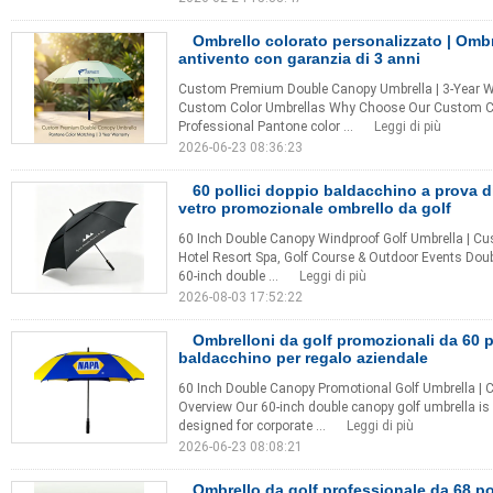
Ombrello colorato personalizzato | Ombr
antivento con garanzia di 3 anni
Custom Premium Double Canopy Umbrella | 3-Year War
Custom Color Umbrellas Why Choose Our Custom Co
Professional Pantone color ...
Leggi di più
2026-06-23 08:36:23
60 pollici doppio baldacchino a prova di
vetro promozionale ombrello da golf
60 Inch Double Canopy Windproof Golf Umbrella | Cu
Hotel Resort Spa, Golf Course & Outdoor Events Dou
60-inch double ...
Leggi di più
2026-08-03 17:52:22
Ombrelloni da golf promozionali da 60 p
baldacchino per regalo aziendale
60 Inch Double Canopy Promotional Golf Umbrella | 
Overview Our 60-inch double canopy golf umbrella i
designed for corporate ...
Leggi di più
2026-06-23 08:08:21
Ombrello da golf professionale da 68 po