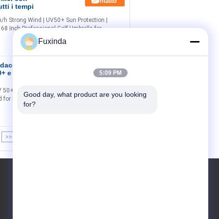
Contatto
tti i tempi
/h Strong Wind | UV50+ Sun Protection |
68 Inch Professional Golf Umbrella for
Fuxinda
ldacchino da 68
Contatto
+ e resistenza al
5:09 PM
 50+ Titanium Silver Protection Your Ultimate
Good day, what product are you looking 
d for Durability & Comfort Why Choose Our 68-
for?
>>
>|