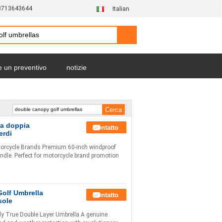
3713643644
Italian
e un preventivo
notizie
 a doppia
Contatto
erdi
orcycle Brands Premium 60-inch windproof
ndle. Perfect for motorcycle brand promotion
olf Umbrella
Contatto
sole
y True Double Layer Umbrella A genuine