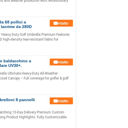
ind and weather protection with revolutionary
a 68 pollici a
Contatto
e lacrime da 280D
r Heavy Duty Golf Umbrella Premium Features
high-density tear-resistant fabric for
io baldacchino a
Contatto
lare UV30+.
lla Ultimate Heavy-Duty All-Weather
ized Canopy – Full coverage for golfer & golf
relloni 8 pannelli
Contatto
Matching 15-Day Delivery Premium Custom
ing Product Highlights: Fully Customizable