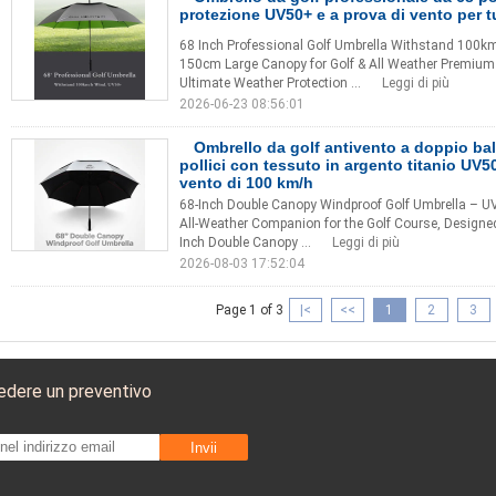
protezione UV50+ e a prova di vento per tu
68 Inch Professional Golf Umbrella Withstand 100km
150cm Large Canopy for Golf & All Weather Premium 
Ultimate Weather Protection ...
Leggi di più
2026-06-23 08:56:01
Ombrello da golf antivento a doppio ba
pollici con tessuto in argento titanio UV50
vento di 100 km/h
68-Inch Double Canopy Windproof Golf Umbrella – UV
All-Weather Companion for the Golf Course, Designe
Inch Double Canopy ...
Leggi di più
2026-08-03 17:52:04
Page 1 of 3
|<
<<
1
2
3
iedere un preventivo
Invii