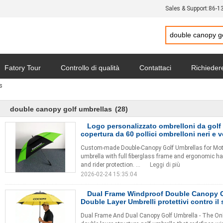
Sales & Support:
86-1
Fatory Tour
Controllo di qualità
Contattaci
Richieder
s
politica sulla riservatezza
Tutti i casi
double canopy golf umbrellas
(28)
Logo personalizzato ombrelloni da golf
copertura da 60 pollici ombrelloni neri e v
Custom-made Double-Canopy Golf Umbrellas for Mot
umbrella with full fiberglass frame and ergonomic ha
and rider protection. ...
Leggi di più
2026-02-24 15:35:04
Dual Frame Windproof Double Canopy G
Double Layer Umbrelli protettivi contro il 
Dual Frame And Dual Canopy Golf Umbrella - The Onl