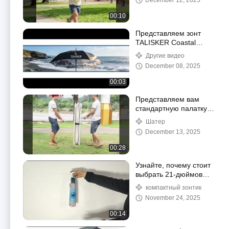
December 12, 2025
00:10
Представляем зонт
TALISKER Coastal
Legacy — двухслойный
Другие видео
зонт с
December 08, 2025
индивидуальным
принтом, дань
00:03
уважения
шотландскому виски
Представляем вам
для вас
стандартную палатку
квадратного размера 3
Шатер
х 3 м.
December 13, 2025
00:28
Узнайте, почему стоит
выбрать 21-дюймовый
складной зонт с
компактный зонтик
водонепроницаемым
November 24, 2025
большим чехлом 2-в-1
00:14