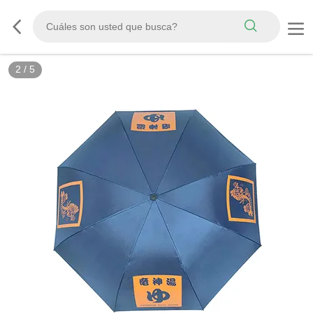
3
/
5