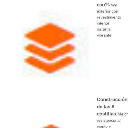
eso?
Navy
exterior con
Paraguas resistentes a los rayos UV
revestimiento
interior
naranja
Paraguas para niños
vibrante
parasoles de playa
Paraguas creativos
Construcción
de las 8
costillas:
Mejo
resistencia al
viento y