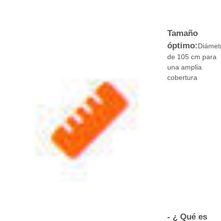
Los paraguas para caminar
Tamaño
óptimo:
Diámet
Paraguas compactos
de 105 cm para
una amplia
cobertura
paraguas promocionales
Paraguas a prueba de viento
Paraguas abiertos automáticos
Los paraguas invertidos
Paraguas de mango de madera
- ¿ Qué es