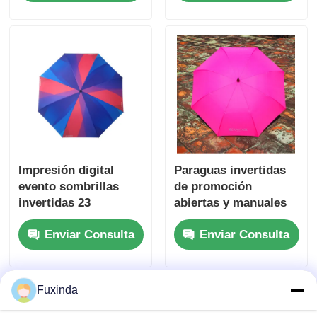
condiciones
climáticas
Impresión digital
Paraguas invertidas
evento sombrillas
de promoción
invertidas 23
abiertas y manuales
pulgadas doble capa
Paraguas a prueba de
Enviar Consulta
Enviar Consulta
sombrilla invertida
viento de doble capa
Fuxinda