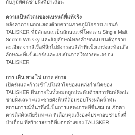
กับภูมิทัศน์ชายฝั่งที่ป่าเถื่อน
ร่มเดิน
ความเป็นตัวตนของแบรนด์ที่แท้จริง
หลังคาภายนอกแสดงด้วยความภาคภูมิใจการแบรนด์
TALISKER ที่มีลักษณะเป็นลักษณะที่โดดเด่น Single Malt
ร่มขนาดกะทัดรัด
Scotch Whisky และสัญลักษณ์ทองคําของแบรนด์ทุกราย
ละเอียดจากสีเรือที่ลึกไปยังกรอบสีดําที่แข็งแกร่งสะท้อนถึง
ร่มส่งเสริมการขาย
ลักษณะที่แข็งแกร่งและแรงบันดาลใจทางทะเลของ
TALISKER
ร่มกันลม
การ เดิน ทาง ไป เกาะ สกาย
เปิดร่มและก้าวเข้าไปในหัวใจของแหล่งกําเนิดของ
TALISKER ผืนภายในทั้งหมดถูกประดับด้วยการพิมพ์ศิลปะ
ร่มเปิดอัตโนมัติ
ชายฝั่งเฉพาะและชายฝั่งหินที่ล้อมรอบโรงผลิตน้ํามัน
สถานการณ์ที่น่าทึ่งนี้เป็นการแสดงภาพที่ชื่นชม ณ ภัตตา
ร่มกลับ
คารดิสติลเลียริมทะเล ที่เตือนคุณถึงองค์ประกอบชายฝั่งที่
ป่าเถื่อน ที่สร้างรสชาติที่แตกต่างของ TALISKER
ร่มมือไม้