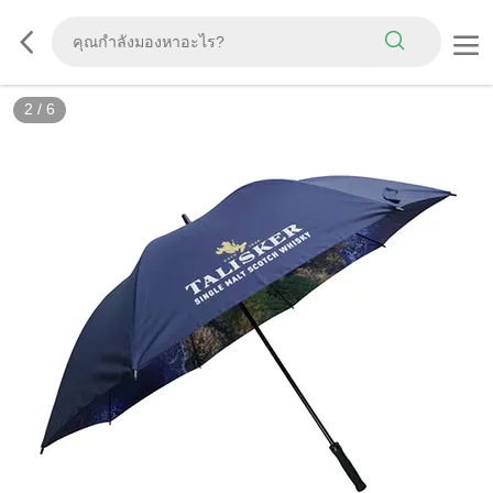
2
/
6