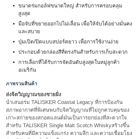
ขนาดร่มกอล์ฟขนาดใหญ่ สําหรับการครอบคลุม
สูงสุด
ทัวร์โรงงาน
มือจับที่ขยายออกไปไม่เลื่อน เพื่อให้จับได้อย่างมั่นคง
และสบาย
ควบคุมคุณภาพ
ปุ่มเปิด/ปิดแบบสปอร์ตยาว เพื่อการใช้งานง่าย
ประกอบด้วยกล่องสีที่ตรงกันสําหรับการเก็บสะดวก
ติดต่อเรา
การเลือกที่ได้รับการจัดอันดับสูงสุดในหมู่ลูกค้า
อเมริกัน
ข่าว
ภาพรวมสินค้า
ส่งจิตวิญญาณของชายฝั่ง
ทุกกรณี
นําเสนอร่ม TALISKER Coastal Legacy ที่การป้องกัน
สภาพอากาศที่พิเศษพบกับจิตวิญญาณที่ไม่ถูกควบคุมของ
ขออ้าง
เกาะสกายของสกอตแลนด์มันเป็นการยกย่องที่สะดวกใจ
สําหรับ TALISKER Single Malt Scotch Whiskyสร้างขึ้น
สําหรับคนที่มีความแข็งแกร่ง ความลึก และความเชื่อมโยง
ร่มกอล์ฟ