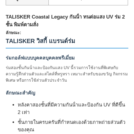
TALISKER Coastal Legacy กันน้ํา ทนต่อแสง UV ร่ม 2
ชั้น พิมพ์ตามสั่ง
ลักษณะ:
TALISKER วิสกี้ แบรนด์ร่ม
ร่มกอล์ฟแบบบุคคลบุคคลพรีเมี่ยม
ร่มสองชั้นกันน้ําและป้องกันแสง UV นี้รวมการใช้งานที่พิเศษกับ
ความรู้สึกส่วนตัวและสไตล์ที่หรูหรา เหมาะสําหรับของขวัญ กิจกรรม
พิเศษ หรือการใช้ส่วนตัวประจําวัน
ลักษณะสําคัญ
บ้าน
หลังคาสองชั้นที่มีความกันน้ําและป้องกัน UV ที่ดีขึ้น
2 เท่า
ผลิตภัณฑ์
ชั้นภายในครบครันที่กําหนดเองด้วยภาพถ่ายส่วนตัว
ของคุณ
เกี่ยวกับเรา