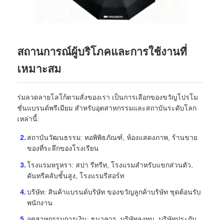
ร่มกันแสง UV
สถานการณ์ผู้บริโภคและการใช้งานที่
ร่มเด็ก
เหมาะสม
ร่มชายหาด
ร่มลวดลายโลโก้ตามสั่งของเรา เป็นการเลือกของขวัญโปรโม
ชั่นแบรนด์พรีเมียม สําหรับอุตสาหกรรมและสถาบันระดับโลก
ร่มสร้างสรรค์
เหล่านี้:
สถาบันวัฒนธรรม: หอพิพิธภัณฑ์, ห้องแสดงภาพ, ร้านขาย
ของที่ระลึกของโรงเรียน
โรงแรมหรูหรา: สปา รีทรีท, โรงแรมสําหรับแขกส่วนตัว,
คันทรีคลับชั้นสูง, โรงแรมรีสอร์ท
บริษัท: สินค้าแบรนด์บริษัท ของขวัญลูกค้าบริษัท ชุดต้อนรับ
พนักงาน
อุตสาหกรรมการเงิน: ธนาคาร, บริษัทลงทุน, บริษัทประกัน