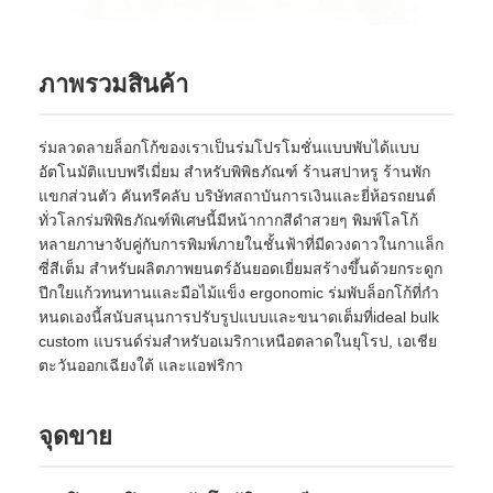
ทัวร์โรงงาน
ภาพรวมสินค้า
ควบคุมคุณภาพ
ร่มลวดลายล็อกโก้ของเราเป็นร่มโปรโมชั่นแบบพับได้แบบ
อัตโนมัติแบบพรีเมี่ยม สําหรับพิพิธภัณฑ์ ร้านสปาหรู ร้านพัก
แขกส่วนตัว คันทรีคลับ บริษัทสถาบันการเงินและยี่ห้อรถยนต์
ติดต่อเรา
ทั่วโลกร่มพิพิธภัณฑ์พิเศษนี้มีหน้ากากสีดําสวยๆ พิมพ์โลโก้
หลายภาษาจับคู่กับการพิมพ์ภายในชั้นฟ้าที่มีดวงดาวในกาแล็ก
ซี่สีเต็ม สําหรับผลิตภาพยนตร์อันยอดเยี่ยมสร้างขึ้นด้วยกระดูก
ข่าว
ปีกใยแก้วทนทานและมือไม้แข็ง ergonomic ร่มพับล็อกโก้ที่กํา
หนดเองนี้สนับสนุนการปรับรูปแบบและขนาดเต็มที่ideal bulk
ทุกกรณี
custom แบรนด์ร่มสําหรับอเมริกาเหนือตลาดในยุโรป, เอเชีย
ตะวันออกเฉียงใต้ และแอฟริกา
ขออ้าง
จุดขาย
ร่มกอล์ฟ