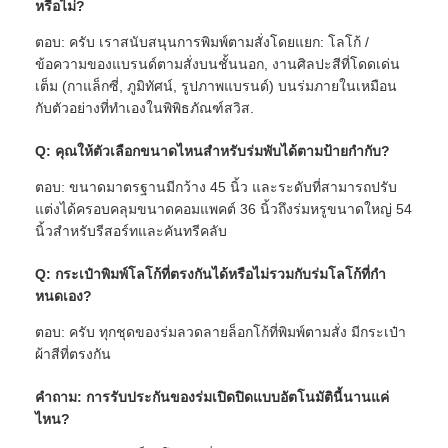
หรือไม่?
ตอบ: ครับ เราสนับสนุนการพิมพ์ตามสั่งโดยแยก: โลโก้ /
ข้อความของแบรนด์ตามสั่งบนชั้นนอก, งานศิลปะสีที่โดดเด่น
เต็ม (กาแล็กซี่, ภูมิทัศน์, รูปภาพแบรนด์) บนร่มภายในเหมือน
กับตัวอย่างที่ทําเองในพิพิธภัณฑ์สวิส.
Q: คุณให้ตัวเลือกขนาดไหนสําหรับร่มพับได้ตามป้ายกํากับ?
ตอบ: ขนาดมาตรฐานมีกว้าง 45 นิ้ว และระดับที่สามารถปรับ
แต่งได้ครอบคลุมขนาดคอมแพคต์ 36 นิ้วถึงร่มหรูขนาดใหญ่ 54
นิ้วสําหรับรีสอร์ทและคันทรีคลับ
Q: กระเป๋าพิมพ์โลโก้ที่ตรงกันได้หรือไม่รวมกับร่มโลโก้ที่กํา
หนดเอง?
ตอบ: ครับ ทุกชุดของร่มลวดลายล็อกโก้ที่พิมพ์ตามสั่ง มีกระเป๋า
ผ้าสีที่ตรงกัน
คําถาม: การรับประกันของร่มเปิดปิดแบบอัตโนมัตินี้นานแค่
ไหน?