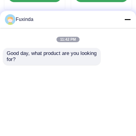
Fuxinda
11:42 PM
Good day, what product are you looking 
for?
ร่มพับเปิด/ปิดอัตโนมัติ
โลโก้ที่กําหนดเอง ร่มพับ
พิมพ์เต็มแบบกำหนดเอง
อัตโนมัติสําหรับบริษัท
พร้อมความต้านทานลม
การลงทุน
สูงสุด 40 ไมล์ต่อชั่วโมง
ส่งคำถาม
ส่งคำถาม
และการรับประกัน 3 ปี
บ้าน
เกี่ยวกับเรา
ติดต่อเรา
Desktop Site
แผนผังเว็บไซต์
นโยบายความเป็นส่วนตัว