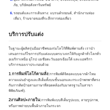
ภัย, บริษัทอสังหาริมทรัพย์
รถยนต์และการเดินทาง: แบรนด์รถยนต์, สํานักงานท่อง
เที่ยว, ร้านขายของที่ระลึกการท่องเที่ยว
บริการปรับแต่ง
ในฐานะผู้ผลิตรุ่นมืออาชีพของร่มโลโก้ที่พิมพ์ตามสั่ง เรานํา
เสนอการแก้ไขการปรับแต่งแบบครบวงจรให้กับลูกค้าทั่วโลกทั่ว
อเมริกาเหนือ ยุโรป เอเชียตะวันออกเฉียงใต้ และแอฟริกา
บริการของเราประกอบด้วย:
1
การพิมพ์โลโก้ตามสั่ง:
.
การพิมพ์ดิจิตอลแบบฉากผ้าไหม
ความแม่นยําสูงและสีเต็มทั้งบนชั้นนอกและกระเป๋าพกพาที่ตรง
กันการติดป้ายสามภาษาที่สอดคล้องกับมาตรฐานในสาขา
พิพิธภัณฑ์).
2งานศิลปะภายใน:
การพิมพ์แบบสีเต็มรูปแบบ, ลายรูปภาพ,
หรือภาพถ่ายบนพื้นผิวภายในกระจก