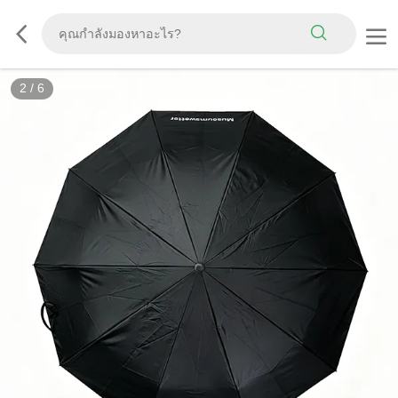
2
/
6