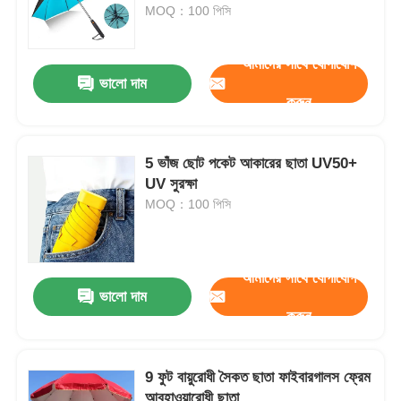
MOQ：100 পিসি
কারখানা ভ্রমণ
আমাদের সাথে যোগাযোগ
ভালো দাম
করুন
মান নিয়ন্ত্রণ
5 ভাঁজ ছোট পকেট আকারের ছাতা UV50+
আমাদের সাথে যোগাযোগ করুন
UV সুরক্ষা
MOQ：100 পিসি
খবর
আমাদের সাথে যোগাযোগ
সব ক্ষেত্রেই
ভালো দাম
করুন
উদ্ধৃতির জন্য আবেদন
9 ফুট বায়ুরোধী সৈকত ছাতা ফাইবারগালস ফ্রেম
গলফ ছাতা
আবহাওয়ারোধী ছাতা