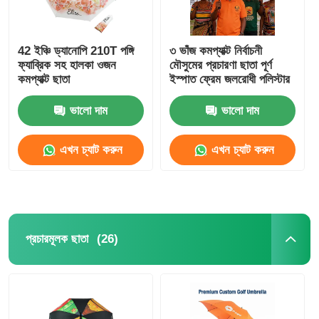
42 ইঞ্চি ড্যানোপি 210T পঙ্গি
৩ ভাঁজ কমপ্যাক্ট নির্বাচনী
ফ্যাব্রিক সহ হালকা ওজন
মৌসুমের প্রচারণা ছাতা পূর্ণ
কমপ্যাক্ট ছাতা
ইস্পাত ফ্রেম জলরোধী পলিস্টার
ভালো দাম
ভালো দাম
এখন চ্যাট করুন
এখন চ্যাট করুন
(26)
প্রচারমূলক ছাতা