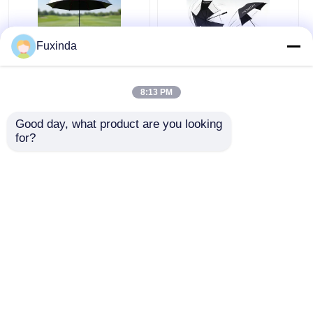
Fuxinda
অস্ট্রেলিয়া গলফ কোর্স
ম্যানুয়াল খোলা বায়ু প্রতিরোধী
উইন্ডপ্রুফ ছাতা
60 ইঞ্চি বড় ছাতা
8:13 PM
Good day, what product are you looking 
ভালো দাম
ভালো দাম
for?
এখন চ্যাট করুন
এখন চ্যাট করুন
আরো দেখুন
বাড়ি
আমাদের সম্পর্কে
আমাদের সাথে যোগাযোগ করুন
Desktop Site
সাইট ম্যাপ
গোপনীয়তা নীতি