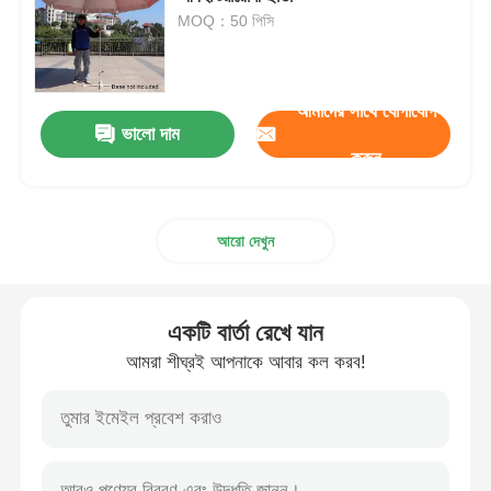
MOQ：50 পিসি
হেঁটে বেড়ানো ছাতা
আমাদের সাথে যোগাযোগ
কমপ্যাক্ট ছাতা
ভালো দাম
করুন
প্রচারমূলক ছাতা
আরো দেখুন
বায়ুরোধী ছাতা
একটি বার্তা রেখে যান
স্বয়ংক্রিয়ভাবে খোলা ছাতা
আমরা শীঘ্রই আপনাকে আবার কল করব!
বিপরীতমুখী ছাতা
কাঠের হ্যান্ডেলের ছাতা