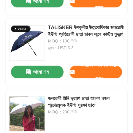
ভালো দাম
করুন
TALISKER উপকূলীয় উত্তরাধিকার জলরোধী
ইউভি প্রতিরোধী ছাতা ডাবল স্তর কাস্টম মুদ্রণ
MOQ：100 পিসি
মূল্য：USD 6.3
আমাদের সাথে যোগাযোগ
ভালো দাম
করুন
জলরোধী মিনি ভ্রমণ ছাতা হালকা ওজন
প্রচারমূলক ইউভি সুরক্ষা ছাতা
MOQ：200 পিসি