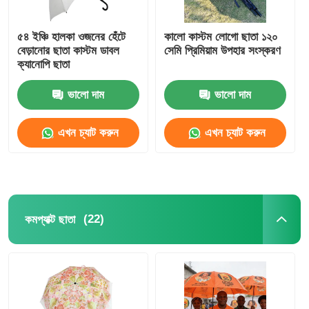
৫৪ ইঞ্চি হালকা ওজনের হেঁটে
কালো কাস্টম লোগো ছাতা ১২০
বেড়ানোর ছাতা কাস্টম ডাবল
সেমি প্রিমিয়াম উপহার সংস্করণ
ক্যানোপি ছাতা
ভালো দাম
ভালো দাম
এখন চ্যাট করুন
এখন চ্যাট করুন
(22)
কমপ্যাক্ট ছাতা