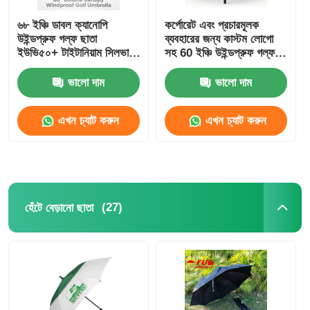
৬৮ ইঞ্চি ডাবল ক্যানোপি
কর্পোরেট এবং প্রচারমূলক
উইন্ডপ্রুফ গল্ফ ছাতা
ব্যবহারের জন্য কাস্টম লোগো
ইউভি৫০+ টাইটানিয়াম সিলভার
সহ 60 ইঞ্চি উইন্ডপ্রুফ গল্ফ
ফ্যাব্রিক এবং ১০০ কিলোমিটার/
ছাতা
ঘন্টা বায়ু প্রতিরোধের সাথে
ভালো দাম
ভালো দাম
এখন চ্যাট করুন
এখন চ্যাট করুন
(27)
হেঁটে বেড়ানো ছাতা