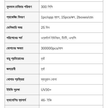
ন্যূনতম চাহিদার পরিমাণ
300 পিসি
প্যাকেজিং বিবরণ
1pc/opp ব্যাগ, 15pcs/বক্স, 2boxes/ctn
ডেলিভারি সময়
25 দিন
পরিশোধের শর্ত
ওয়েস্টার্ন ইউনিয়ন, টি/টি, এল/সি
যোগানের ক্ষমতা
300000pcs/মাস
বায়ু প্রতিরোধের
হ্যাঁ
জলরোধী
হ্যাঁ
খোলার প্রক্রিয়া
ম্যানুয়াল খোলা
ইউভি সুরক্ষা
UV30+
ক্যানোপির ব্যাসার্ধ
46- ইঞ্চি