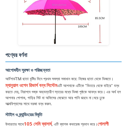
হেঁটে বেড়ানো ছাতা
কমপ্যাক্ট ছাতা
প্রচারমূলক ছাতা
পণ্যের বর্ণনা
বায়ুরোধী ছাতা
আপোষহীন সুরক্ষা ও পরিচ্ছন্নতা
আর্টগার্ডTM ছাতা বৃষ্টির দিনে প্রথম সমস্যা সমাধান করে: নিজের ছাতা থেকে ভিজতে।
ম্যানুয়াল ওপেন রিভার্স বন্ধ সিস্টেম
এটি আপনাকে এটিকে "ভিতরে থেকে বাইরে" বন্ধ
স্বয়ংক্রিয়ভাবে খোলা ছাতা
করতে দেয়, নিরাপদে শুষ্ক অভ্যন্তরীণ স্তরের মধ্যে ভিজা পৃষ্ঠকে আবদ্ধ করে। এর অর্থ হল
আপনার পোশাক, গাড়ির সিট বা অফিসের মেঝেতে আর পানি ঝরবে না।ঘরে ঢুকে
আত্মবিশ্বাসের সাথে দরজা বন্ধ করুন.
বিপরীতমুখী ছাতা
স্টাইল ও ব্র্যান্ডিংয়ের বিবৃতি
কাঠের হ্যান্ডেলের ছাতা
105 সেমি ব্যাসার্ধ
গোলাপী
উদারতার সাথে
, এটি ব্যাপক কভারেজ প্রদান করে।