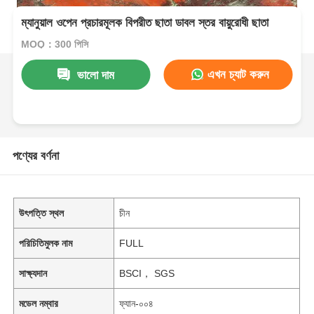
ম্যানুয়াল ওপেন প্রচারমূলক বিপরীত ছাতা ডাবল স্তর বায়ুরোধী ছাতা
MOQ：300 পিসি
এখন চ্যাট করুন
ভালো দাম
পণ্যের বর্ণনা
উৎপত্তি স্থল
চীন
পরিচিতিমুলক নাম
FULL
সাক্ষ্যদান
BSCI， SGS
মডেল নম্বার
ফ্যান-০০৪