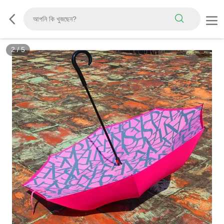
2
/
5