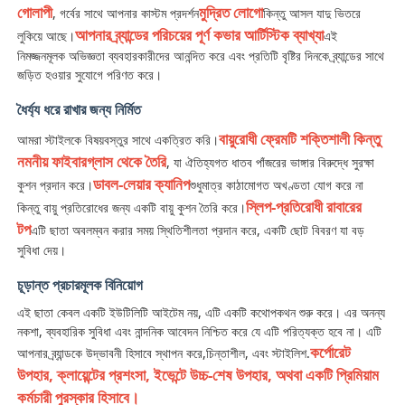
গোলাপী
মুদ্রিত লোগো
, গর্বের সাথে আপনার কাস্টম প্রদর্শন
কিন্তু আসল যাদু ভিতরে
আপনার ব্র্যান্ডের পরিচয়ের পূর্ণ কভার আর্টিস্টিক ব্যাখ্যা
লুকিয়ে আছে।
এই
ইউভি প্রতিরোধী ছাতা
নিমজ্জনমূলক অভিজ্ঞতা ব্যবহারকারীদের আনন্দিত করে এবং প্রতিটি বৃষ্টির দিনকে ব্র্যান্ডের সাথে
জড়িত হওয়ার সুযোগে পরিণত করে।
বাচ্চাদের ছাতা
ধৈর্য্য ধরে রাখার জন্য নির্মিত
বায়ুরোধী ফ্রেমটি শক্তিশালী কিন্তু
আমরা স্টাইলকে বিষয়বস্তুর সাথে একত্রিত করি।
সৈকত ছাতা
নমনীয় ফাইবারগ্লাস থেকে তৈরি
, যা ঐতিহ্যগত ধাতব পাঁজরের ভাঙ্গার বিরুদ্ধে সুরক্ষা
ডাবল-লেয়ার ক্যানিপ
কুশন প্রদান করে।
শুধুমাত্র কাঠামোগত অখণ্ডতা যোগ করে না
স্লিপ-প্রতিরোধী রাবারের
কিন্তু বায়ু প্রতিরোধের জন্য একটি বায়ু কুশন তৈরি করে।
সৃজনশীল ছাতা
টপ
এটি ছাতা অবলম্বন করার সময় স্থিতিশীলতা প্রদান করে, একটি ছোট বিবরণ যা বড়
সুবিধা দেয়।
চূড়ান্ত প্রচারমূলক বিনিয়োগ
এই ছাতা কেবল একটি ইউটিলিটি আইটেম নয়, এটি একটি কথোপকথন শুরু করে। এর অনন্য
নকশা, ব্যবহারিক সুবিধা এবং নান্দনিক আবেদন নিশ্চিত করে যে এটি পরিত্যক্ত হবে না। এটি
কর্পোরেট
আপনার ব্র্যান্ডকে উদ্ভাবনী হিসাবে স্থাপন করে,চিন্তাশীল, এবং স্টাইলিশ.
উপহার, ক্লায়েন্টের প্রশংসা, ইভেন্টে উচ্চ-শেষ উপহার, অথবা একটি প্রিমিয়াম
কর্মচারী পুরস্কার হিসাবে।