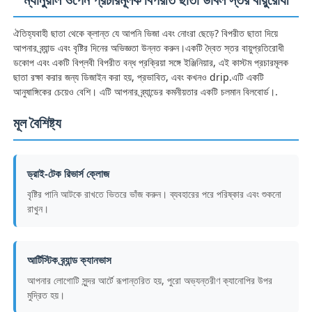
ঐতিহ্যবাহী ছাতা থেকে ক্লান্ত যে আপনি ভিজা এবং নোংরা ছেড়ে? বিপরীত ছাতা দিয়ে
আপনার ব্র্যান্ড এবং বৃষ্টির দিনের অভিজ্ঞতা উন্নত করুন।একটি দ্বৈত স্তর বায়ুপ্রতিরোধী
ডকোপ এবং একটি বিপ্লবী বিপরীত বন্ধ প্রক্রিয়া সঙ্গে ইঞ্জিনিয়ার, এই কাস্টম প্রচারমূলক
ছাতা রক্ষা করার জন্য ডিজাইন করা হয়, প্রভাবিত, এবং কখনও drip.এটি একটি
আনুষাঙ্গিকের চেয়েও বেশি। এটি আপনার ব্র্যান্ডের কমনীয়তার একটি চলমান বিলবোর্ড।.
মূল বৈশিষ্ট্য
ড্রাই-টেক রিভার্স ক্লোজ
বৃষ্টির পানি আটকে রাখতে ভিতরে ভাঁজ করুন। ব্যবহারের পরে পরিষ্কার এবং শুকনো
রাখুন।
বাড়ি
আর্টিস্টিক ব্র্যান্ড ক্যানভাস
পণ্য
আপনার লোগোটি সুন্দর আর্টে রূপান্তরিত হয়, পুরো অভ্যন্তরীণ ক্যানোপির উপর
মুদ্রিত হয়।
আমাদের সম্পর্কে