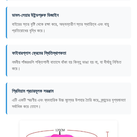
ডাবল-লেয়ার উইন্ডপ্রুফ ডিজাইন
কারখানা ভ্রমণ
বাইরের স্তর বৃষ্টি থেকে রক্ষা করে, অভ্যন্তরীণ স্তর স্থায়িত্ব এবং বায়ু
প্রতিরোধের বৃদ্ধি করে।
মান নিয়ন্ত্রণ
ফাইবারগ্লাস ফ্রেমের স্থিতিস্থাপকতা
আমাদের সাথে যোগাযোগ করুন
নমনীয় পাঁজরগুলি শক্তিশালী বাতাসে বাঁকা হয় কিন্তু ভাঙা হয় না, যা দীর্ঘায়ু নিশ্চিত
করে।
খবর
প্রিমিয়াম প্রচারমূলক সরঞ্জাম
সব ক্ষেত্রেই
এটি একটি স্মরণীয় এবং ব্যবহারিক উচ্চ মূল্যের উপহার তৈরি করে, ব্র্যান্ডের দৃশ্যমানতা
সর্বাধিক করে তোলে।
উদ্ধৃতির জন্য আবেদন
গলফ ছাতা