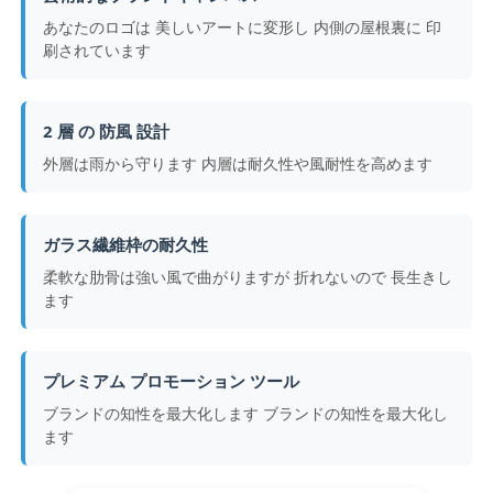
あなたのロゴは 美しいアートに変形し 内側の屋根裏に 印
刷されています
会社案内
2 層 の 防風 設計
品質管理
外層は雨から守ります 内層は耐久性や風耐性を高めます
お問い合わせ
ガラス繊維枠の耐久性
ニュース
柔軟な肋骨は強い風で曲がりますが 折れないので 長生きし
ます
すべての場合
プレミアム プロモーション ツール
見積依頼
ブランドの知性を最大化します ブランドの知性を最大化し
ます
ゴルフ傘