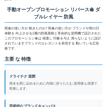
手動オープンプロモーション リバース傘 ダ
ブルレイヤー 防風
雨傘の使い方が 飽きたのか? 雨傘の使い方が ブランドや雨の日
体験を 向上させる2層の防風屋根と革命的な逆閉機で設計された
このプロモーション傘は 保護し 印象を与え 滴らないように設計
されていますブランドのエレガントを表現する 動いている広告
板です.
主要 な 特徴
ホーム
ドライテク 逆閉
雨水を閉じ込めるために内側に折りたたむ.使用後も清潔で
乾燥します.
製品
芸術的なブランドキャンバス
企業情報