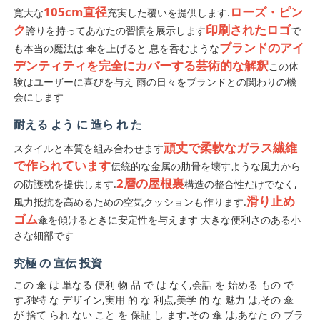
105cm直径
ローズ・ピン
寛大な
充実した覆いを提供します.
ク
印刷されたロゴ
誇りを持ってあなたの習慣を展示します
で
紫外線 に 耐える 傘
ブランドのアイ
も本当の魔法は 傘を上げると 息を呑むような
デンティティを完全にカバーする芸術的な解釈
この体
子供用傘
験はユーザーに喜びを与え 雨の日々をブランドとの関わりの機
会にします
耐える よう に 造ら れ た
ビーチ パラソル
頑丈で柔軟なガラス繊維
スタイルと本質を組み合わせます
で作られています
伝統的な金属の肋骨を壊すような風力から
クリエイティブな傘
2層の屋根裏
の防護枕を提供します.
構造の整合性だけでなく,
滑り止め
風力抵抗を高めるための空気クッションも作ります.
ゴム
傘を傾けるときに安定性を与えます 大きな便利さのある小
さな細部です
究極 の 宣伝 投資
この 傘 は 単なる 便利 物 品 で は なく,会話 を 始める もの で
す.独特 な デザイン,実用 的 な 利点,美学 的 な 魅力 は,その 傘
が 捨て られ ない こと を 保証 し ます.その 傘 は,あなた の ブラ