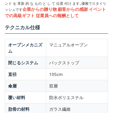
ンド を 革新 的 な もの と し て 位置 付け ます.,優雅でスタイリ
企業からの贈り物 顧客からの感謝 イベント
ッシュです
での高級ギフト 従業員への報酬として
テクニカル仕様
オープンメカニズ
マニュアルオープン
ム
閉じるシステム
バックストップ
直径
105cm
傘層
双層
覆い材料
防水ポリエステル
肋骨の材料
ガラス繊維