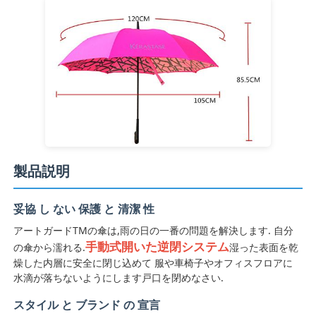
ウォーキング の 傘
コンパクト傘
販促用傘
製品説明
防風傘
妥協 し ない 保護 と 清潔 性
オートマティック オープン 傘
アートガードTMの傘は,雨の日の一番の問題を解決します. 自分
手動式開いた逆閉システム
の傘から濡れる.
湿った表面を乾
逆の傘
燥した内層に安全に閉じ込めて 服や車椅子やオフィスフロアに
水滴が落ちないようにします戸口を閉めなさい.
スタイル と ブランド の 宣言
木製 の 手柄 の 傘