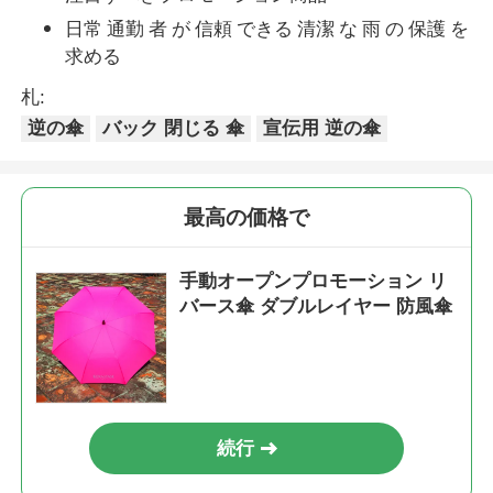
日常 通勤 者 が 信頼 できる 清潔 な 雨 の 保護 を
求める
札:
逆の傘
バック 閉じる 傘
宣伝用 逆の傘
最高の価格で
手動オープンプロモーション リ
バース傘 ダブルレイヤー 防風傘
続行