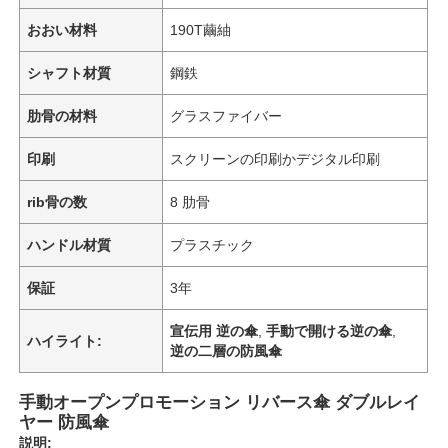
おおい材料
190T繭紬
シャフト材質
鋼鉄
肋骨の材料
グラスファイバー
印刷
スクリーンの印刷かデジタル印刷
rib骨の数
8 肋骨
ハンドル材質
プラスチック
保証
3年
宣伝用 逆の傘
,
手動で開ける逆の傘
,
ハイライト:
逆の二層の防風傘
手動オープンプロモーション リバース傘 ダブルレイ
ヤー 防風傘
説明: