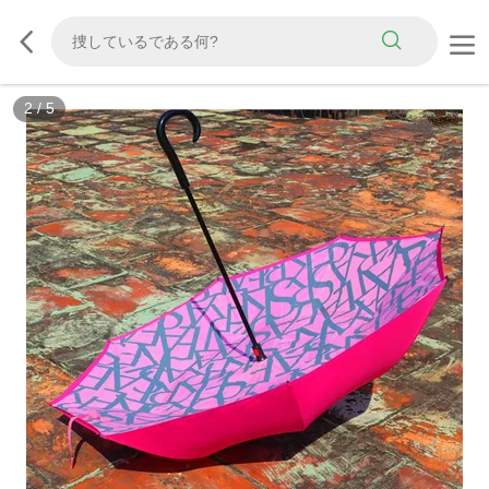
2
/
5