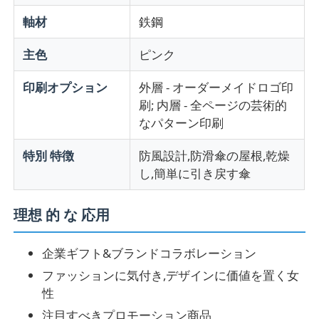
軸材
鉄鋼
主色
ピンク
印刷オプション
外層 - オーダーメイドロゴ印
刷; 内層 - 全ページの芸術的
なパターン印刷
特別 特徴
防風設計,防滑傘の屋根,乾燥
し,簡単に引き戻す傘
理想 的 な 応用
企業ギフト&ブランドコラボレーション
ファッションに気付き,デザインに価値を置く女
性
注目すべきプロモーション商品