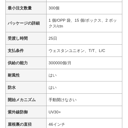
最小注文数量
300個
1 個/OPP 袋、15 個/ボックス、2 ボッ
パッケージの詳細
クス/ctn
受渡し時間
25日
支払条件
ウェスタンユニオン、T/T、L/C
供給の能力
300000個/月
耐風性
はい
防水
はい
開始メカニズム
手動開けなさい
紫外線防御
UV30+
屋根裏の直径
46インチ