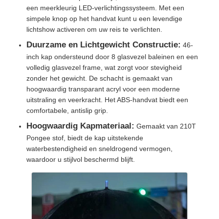
een meerkleurig LED-verlichtingssysteem. Met een
simpele knop op het handvat kunt u een levendige
UV-bestendige paraplu's
lichtshow activeren om uw reis te verlichten.
Duurzame en Lichtgewicht Constructie:
46-
Kinderparaplu's
inch kap ondersteund door 8 glasvezel baleinen en een
volledig glasvezel frame, wat zorgt voor stevigheid
zonder het gewicht. De schacht is gemaakt van
strandparaplu's
hoogwaardig transparant acryl voor een moderne
uitstraling en veerkracht. Het ABS-handvat biedt een
comfortabele, antislip grip.
Creatieve paraplu's
Hoogwaardig Kapmateriaal:
Gemaakt van 210T
Pongee stof, biedt de kap uitstekende
waterbestendigheid en sneldrogend vermogen,
waardoor u stijlvol beschermd blijft.