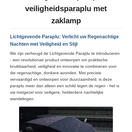
veiligheidsparaplu met
Fabrieksreis
zaklamp
Kwaliteitscontrole
Lichtgevende Paraplu: Verlicht uw Regenachtige
Nachten met Veiligheid en Stijl
We zijn verheugd de Lichtgevende Paraplu te introduceren
Contacteer ons
- een revolutionair product ontworpen om praktische
bruikbaarheid, veiligheid en innovatie te combineren voor
nieuws
die regenachtige, donkere avonden. Met precisie
vervaardigd en ontworpen voor duurzaamheid, is deze
paraplu meer dan alleen een schild tegen de regen - het is
Alle Gevallen
uw metgezel voor veiligere, helderdere nachtelijke
wandelingen.
Vraag een offerte aan
golfparaplu's