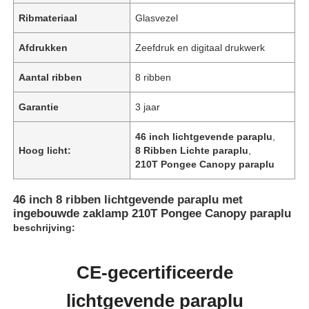
Ribmateriaal
Glasvezel
Afdrukken
Zeefdruk en digitaal drukwerk
Aantal ribben
8 ribben
Garantie
3 jaar
46 inch lichtgevende paraplu
,
Hoog licht:
8 Ribben Lichte paraplu
,
210T Pongee Canopy paraplu
46 inch 8 ribben lichtgevende paraplu met
ingebouwde zaklamp 210T Pongee Canopy paraplu
Thuis
beschrijving:
Producten
CE-gecertificeerde
lichtgevende paraplu
Over ons