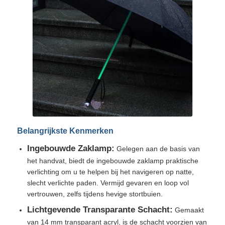
Wandelende paraplu's
Compacte paraplu's
relatiegeschenken paraplu's
Winddichte paraplu's
Belangrijkste Kenmerken
Ingebouwde Zaklamp:
Gelegen aan de basis van
Automatische open paraplu's
het handvat, biedt de ingebouwde zaklamp praktische
verlichting om u te helpen bij het navigeren op natte,
slecht verlichte paden. Vermijd gevaren en loop vol
Omgekeerde paraplu's
vertrouwen, zelfs tijdens hevige stortbuien.
Lichtgevende Transparante Schacht:
Gemaakt
Houten paraplu's
van 14 mm transparant acryl, is de schacht voorzien van