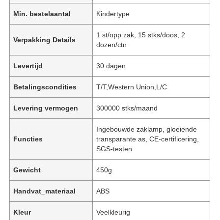
Min. bestelaantal
Kindertype
1 st/opp zak, 15 stks/doos, 2
Verpakking Details
dozen/ctn
Levertijd
30 dagen
Betalingscondities
T/T,Western Union,L/C
Levering vermogen
300000 stks/maand
Ingebouwde zaklamp, gloeiende
Functies
transparante as, CE-certificering,
SGS-testen
Gewicht
450g
Handvat_materiaal
ABS
Kleur
Veelkleurig