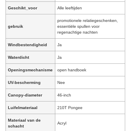
Geschikt_voor
Alle leeftijden
promotionele relatiegeschenken,
gebruik
essentiële spullen voor
regenachtige nachten
Windbestendigheid
Ja
Waterdicht
Ja
Openingsmechanisme
open handboek
UV-bescherming
Nee
Canopy-diameter
46-inch
Luifelmateriaal
210T Pongee
Materiaal van de
Acryl
schacht