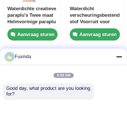
Waterdichte creatieve
Waterdicht
paraplu's Twee maat
verscheuringsbestendige
Helmvormige paraplu
stof Voorruit voor
55cm 73cm Breedte
auto's Paraplu
Aanvraag sturen
Aanvraag sturen
schaduw UV-
bescherming
Zonnescherm
Fuxinda
6:59 AM
Good day, what product are you looking 
for?
Winddichte rode
23 inch 4 Panel Mode
bruidsparaplu in de
Vierkante paraplu /
vorm van een hart
Dubbele Rib paraplu