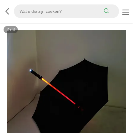
2
/
3