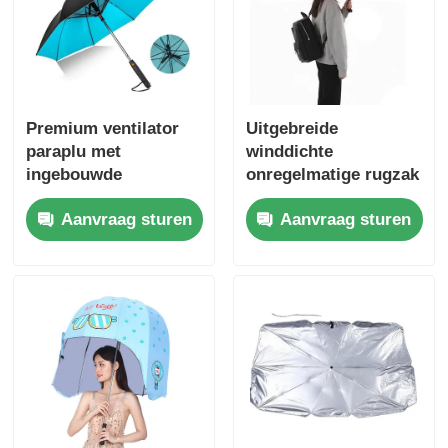
Premium ventilator
Uitgebreide
paraplu met
winddichte
ingebouwde
onregelmatige rugzak
koelventilator, UV50+
paraplu
Aanvraag sturen
Aanvraag sturen
bescherming &
2600mAh USB
oplaadbare batterij