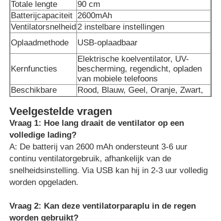
Totale lengte
90 cm
Batterijcapaciteit
2600mAh
Ventilatorsnelheid
2 instelbare instellingen
Oplaadmethode
USB-oplaadbaar
Elektrische koelventilator, UV-
Kernfuncties
bescherming, regendicht, opladen
van mobiele telefoons
Beschikbare
Rood, Blauw, Geel, Oranje, Zwart,
kleuren
Paars, Roze, enz.
Veelgestelde vragen
Materiaal
Antislip kunststof met polsband
hanteren
Vraag 1: Hoe lang draait de ventilator op een
Glasvezelmateriaal voor
volledige lading?
Ribmateriaal
windbestendigheid
A: De batterij van 2600 mAh ondersteunt 3-6 uur
continu ventilatorgebruik, afhankelijk van de
snelheidsinstelling. Via USB kan hij in 2-3 uur volledig
worden opgeladen.
Vraag 2: Kan deze ventilatorparaplu in de regen
worden gebruikt?