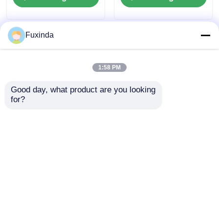
bescherming
ribben
Zonnescherm
Fuxinda
1:58 PM
Good day, what product are you looking 
for?
23 inch 4 Panel Mode
46 inch 8 ribben
Vierkante paraplu /
lichtgevende paraplu
Dubbele Rib paraplu
met ingebouwde
zaklamp 210T Pongee
Aanvraag sturen
Aanvraag sturen
Canopy paraplu
Thuis
Ongeveer ons
Contacteer ons
Desktop Site