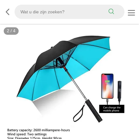
3
/
4