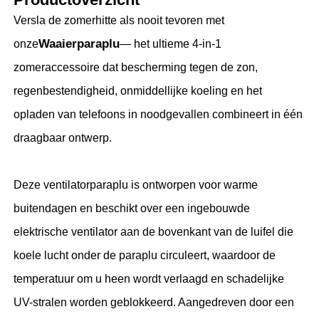
Versla de zomerhitte als nooit tevoren met
Fabrieksreis
Waaierparaplu
onze
— het ultieme 4-in-1
zomeraccessoire dat bescherming tegen de zon,
Kwaliteitscontrole
regenbestendigheid, onmiddellijke koeling en het
opladen van telefoons in noodgevallen combineert in één
Contacteer ons
draagbaar ontwerp.
nieuws
Deze ventilatorparaplu is ontworpen voor warme
buitendagen en beschikt over een ingebouwde
Alle Gevallen
elektrische ventilator aan de bovenkant van de luifel die
koele lucht onder de paraplu circuleert, waardoor de
Vraag een offerte aan
temperatuur om u heen wordt verlaagd en schadelijke
UV-stralen worden geblokkeerd. Aangedreven door een
golfparaplu's