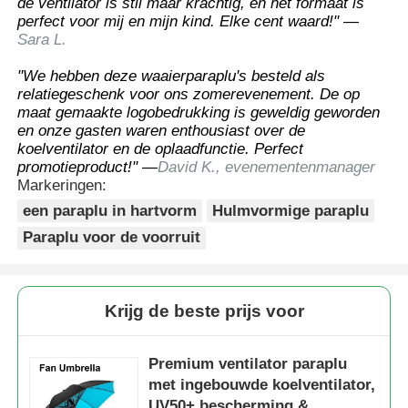
de ventilator is stil maar krachtig, en het formaat is
perfect voor mij en mijn kind. Elke cent waard!" —
Sara L.
"We hebben deze waaierparaplu's besteld als
relatiegeschenk voor ons zomerevenement. De op
maat gemaakte logobedrukking is geweldig geworden
en onze gasten waren enthousiast over de
koelventilator en de oplaadfunctie. Perfect
promotieproduct!" —
David K., evenementenmanager
Markeringen:
een paraplu in hartvorm
Hulmvormige paraplu
Paraplu voor de voorruit
Krijg de beste prijs voor
Premium ventilator paraplu
met ingebouwde koelventilator,
UV50+ bescherming &