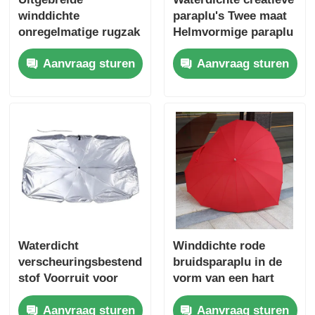
winddichte
paraplu's Twee maat
onregelmatige rugzak
Helmvormige paraplu
paraplu
55cm 73cm Breedte
Aanvraag sturen
Aanvraag sturen
Waterdicht
Winddichte rode
verscheuringsbestendige
bruidsparaplu in de
stof Voorruit voor
vorm van een hart
auto's Paraplu
Creatief met 16
Aanvraag sturen
Aanvraag sturen
schaduw UV-
stevige glasvezel