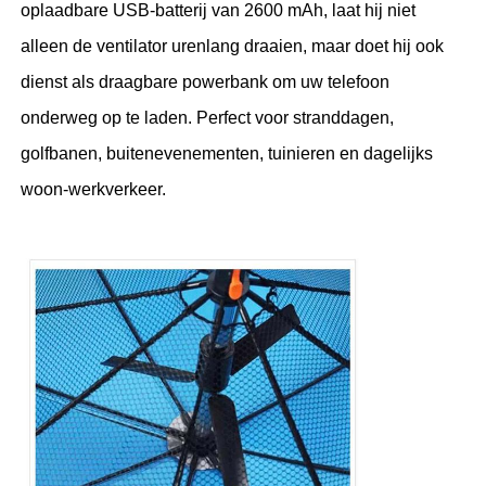
oplaadbare USB-batterij van 2600 mAh, laat hij niet
alleen de ventilator urenlang draaien, maar doet hij ook
Wandelende paraplu's
dienst als draagbare powerbank om uw telefoon
onderweg op te laden. Perfect voor stranddagen,
Compacte paraplu's
golfbanen, buitenevenementen, tuinieren en dagelijks
woon-werkverkeer.
relatiegeschenken paraplu's
Winddichte paraplu's
Automatische open paraplu's
Omgekeerde paraplu's
Houten paraplu's