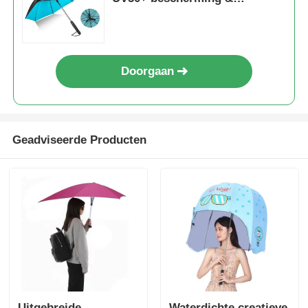
2600mAh USB oplaadbare
batterij
Doorgaan
Geadviseerde Producten
Uitgebreide
Waterdichte creatieve