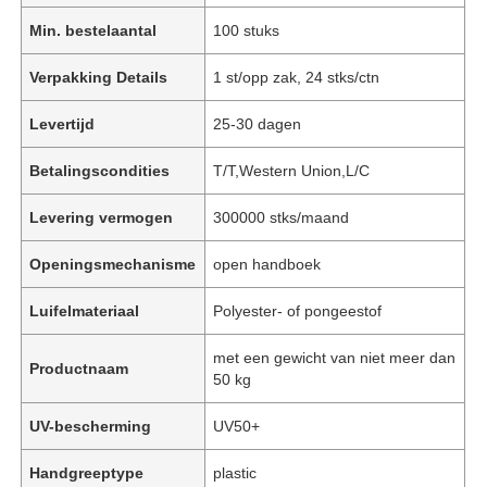
Min. bestelaantal
100 stuks
Verpakking Details
1 st/opp zak, 24 stks/ctn
Levertijd
25-30 dagen
Betalingscondities
T/T,Western Union,L/C
Levering vermogen
300000 stks/maand
Openingsmechanisme
open handboek
Luifelmateriaal
Polyester- of pongeestof
met een gewicht van niet meer dan
Productnaam
50 kg
UV-bescherming
UV50+
Handgreeptype
plastic