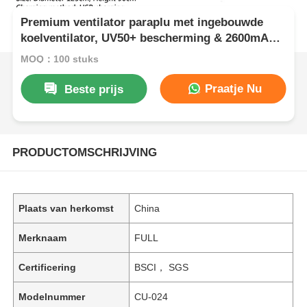
Premium ventilator paraplu met ingebouwde
koelventilator, UV50+ bescherming & 2600mAh
USB oplaadbare batterij
MOQ：100 stuks
Praatje Nu
Beste prijs
PRODUCTOMSCHRIJVING
Plaats van herkomst
China
Merknaam
FULL
Certificering
BSCI， SGS
Modelnummer
CU-024