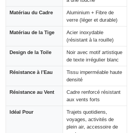
à une touche
Matériau du Cadre
Aluminium + Fibre de
Parapluies résistantes aux UV
verre (léger et durable)
Matériau de la Tige
Acier inoxydable
Parapluies pour enfants
(résistant à la rouille)
parapluies de plage
Design de la Toile
Noir avec motif artistique
de texte irrégulier blanc
Parapluies créatifs
Résistance à l'Eau
Tissu imperméable haute
densité
Résistance au Vent
Cadre renforcé résistant
aux vents forts
Idéal Pour
Trajets quotidiens,
voyages, activités de
plein air, accessoire de