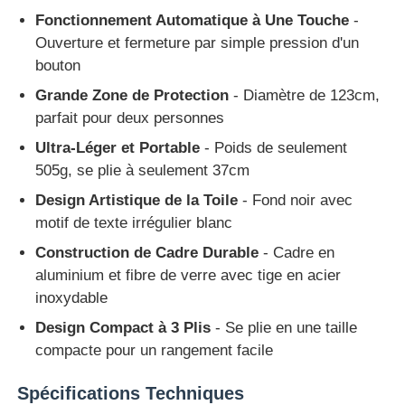
Fonctionnement Automatique à Une Touche
-
Ouverture et fermeture par simple pression d'un
Visite d'usine
bouton
Grande Zone de Protection
- Diamètre de 123cm,
Contrôle de la qualité
parfait pour deux personnes
Ultra-Léger et Portable
- Poids de seulement
Contact
505g, se plie à seulement 37cm
Design Artistique de la Toile
- Fond noir avec
motif de texte irrégulier blanc
nouvelles
Construction de Cadre Durable
- Cadre en
aluminium et fibre de verre avec tige en acier
Tous les cas
inoxydable
Design Compact à 3 Plis
- Se plie en une taille
Demande de soumission
compacte pour un rangement facile
Spécifications Techniques
parapluies de golf