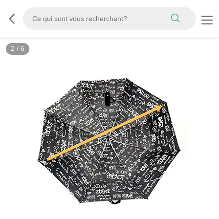
2
/
6