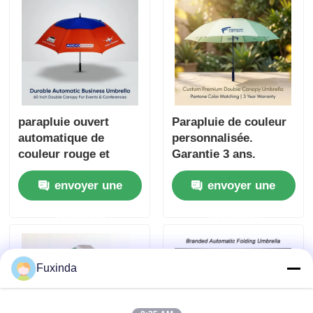
parapluie ouvert
Parapluie de couleur
automatique de
personnalisée.
couleur rouge et
Garantie 3 ans.
bleue
Parapluie de golf
envoyer une
envoyer une
étanche au vent.
demande
demande
Fuxinda