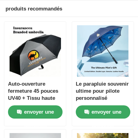
produits recommandés
Auto-ouverture
Le parapluie souvenir
fermeture 45 pouces
ultime pour pilote
UV40 + Tissu haute
personnalisé
densité parapluie
envoyer une
envoyer une
cadeau d'entreprise
avec logo
demande
demande
d'impression à écran