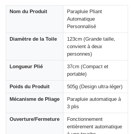
Nom du Produit
Parapluie Pliant
Des parapluies
Automatique
Personnalisé
Parapluies compacts
Diamètre de la Toile
123cm (Grande taille,
convient à deux
parapluies promotionnels
personnes)
Longueur Plié
37cm (Compact et
Parapluie étanche
portable)
Poids du Produit
505g (Design ultra-léger)
Parapluie automatique ouverte
Mécanisme de Pliage
Parapluie automatique à
3 plis
Parapluies inversées
Ouverture/Fermeture
Fonctionnement
entièrement automatique
Parapluies à poignée en bois