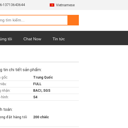
6-13713643644
Vietnamese
úng tôi
Chat Now
Tin tức
 tin chi tiết sản phẩm:
 gốc:
Trung Quốc
hiệu:
FULL
 nhận:
BACI, SGS
 hình:
S4
h toán:
ợng đặt hàng tối
200 chiếc