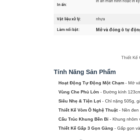
in ấn màn hình hoặc in kỹ
In ấn:
Vật liệu xử lý:
nhựa
Mở và đóng ô tự độn
Làm nổi bật:
Thiết Kế
Tính Năng Sản Phẩm
Hoạt Động Tự Động Một Chạm
- Mở và
Vùng Che Phủ Lớn
- Đường kính 123cm
Siêu Nhẹ & Tiện Lợi
- Chỉ nặng 505g, g
Thiết Kế Vòm Ô Nghệ Thuật
- Nền đen 
Cấu Trúc Khung Bền Bỉ
- Khung nhôm và
Thiết Kế Gấp 3 Gọn Gàng
- Gấp gọn và