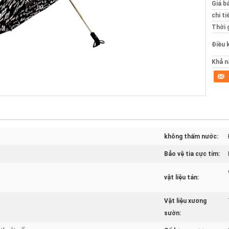
Giá b
chi ti
Thời 
Điều 
Khả n
không thấm nước:
Bảo vệ tia cực tím:
vật liệu tán:
Vật liệu xương
sườn: