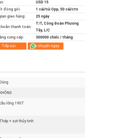
án:
USD 15
ết đóng gói:
1 cái/túi Opp, 50 cái/ctn
gian giao hàng:
25 ngày
T/T, Công Đoàn Phương
khoản thanh toán:
Tây, L/C
ăng cung cấp:
300000 chiếc / tháng
Tiếp xúc
nói chuyện ngay.
Đúng
KHÔNG
cầu lông 190T
Thép + sợi thủy tinh