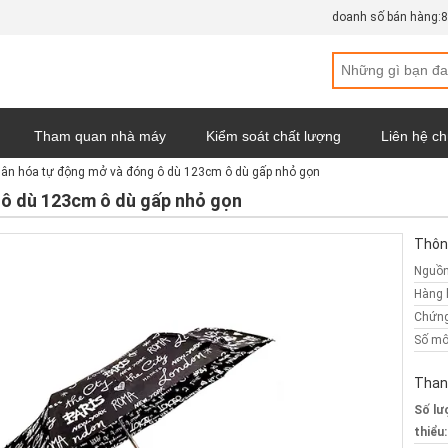
doanh số bán hàng:
8
Tham quan nhà máy
Kiểm soát chất lượng
Liên hệ ch
ân hóa tự động mở và đóng ô dù 123cm ô dù gấp nhỏ gọn
web
Chính sách bảo mật
Tất cả các trường hợp
 ô dù 123cm ô dù gấp nhỏ gọn
Thông
Nguồn
Hàng 
Chứng
Số mô
Than
Số lư
thiểu: