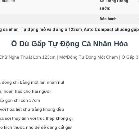
 thuật số
Số lượng xương
sườn:
Bảo hành:
g cá nhân
Tự động mở và đóng ô 123cm
Auto Compact chuông gấp
,
,
Ô Dù Gấp Tự Động Cá Nhân Hóa
 Chữ Nghệ Thuật Lớn 123cm | Mở/Đóng Tự Động Một Chạm | Ô Gấp 3
 đóng chỉ bằng một lần nhấn nút
, hoàn hảo cho hai người
ấp gọn chỉ còn 37cm
với họa tiết chữ trắng không đều
 sợi thủy tinh với trục thép không gỉ
o kích thước nhỏ để dễ dàng cất giữ