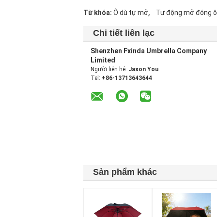
,
Từ khóa:
Ô dù tự mở
Tự động mở đóng ô
Chi tiết liên lạc
Shenzhen Fxinda Umbrella Company
Limited
Người liên hệ:
Jason You
Tel:
+86-13713643644
Sản phẩm khác