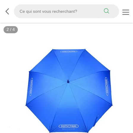
2
/
4