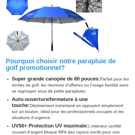
Visite d'usine
Contrôle de la qualité
Contact
Pourquoi choisir notre parapluie de
golf promotionnel?
nouvelles
Super grande canopée de 60 pouces:
Parfait pour les
sorties de golf, les réunions d'affaires ou l'usage familial sans
se regrouper sous de petits parapluies.
Tous les cas
Auto-ouverture/fermeture à une
touche:
Déploiement instantané en appuyant simplement
sur un bouton, idéal pour les professionnels occupés et les
Demande de soumission
situations d'urgence.
UV50+ Protection UV maximale:
L'intérieur certifié
parapluies de golf
couvert d'argent bloque 98% des rayons nocifs pour une