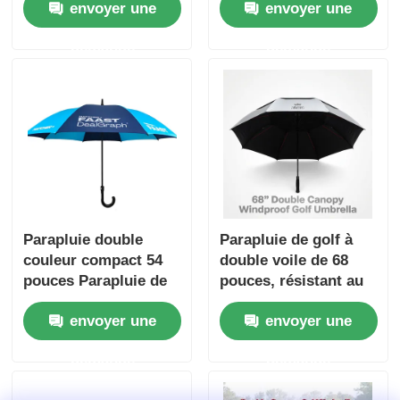
envoyer une
envoyer une
pouces
une utilisation
commerciale et
demande
demande
promotionnelle
Parapluie double
Parapluie de golf à
couleur compact 54
double voile de 68
pouces Parapluie de
pouces, résistant au
golf avec poignée de
vent, avec tissu
envoyer une
envoyer une
crochet
argenté en titane
UV50+ et résistance
demande
demande
au vent à 100 km/h