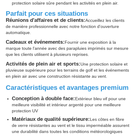
protection solaire sûre pendant les activités en plein air.
Parfait pour ces situations
Des parapluies
Réunions d'affaires et de clients:
Accueillez les clients
de manière professionnelle avec notre fonction d'ouverture
automatique.
Parapluies compacts
Cadeaux et événements:
Fournir une exposition à la
marque toute l'année avec des parapluies imprimés sur mesure
parapluies promotionnels
que les clients utilisent à plusieurs reprises.
Activités de plein air et sports:
Une protection solaire et
pluvieuse supérieure pour les terrains de golf et les événements
Parapluie étanche
en plein air avec une construction résistante au vent.
Caractéristiques et avantages premium
Parapluie automatique ouverte
Conception à double face:
Extérieur bleu vif pour une
meilleure visibilité et intérieur argenté pour une meilleure
protection UV
Parapluies inversées
Matériaux de qualité supérieure:
Les côtes en fibre
de verre résistantes au vent et le tissu imperméable assurent
Parapluies à poignée en bois
une durabilité dans toutes les conditions météorologiques