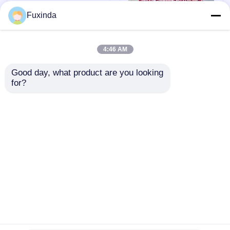
Fuxinda
4:46 AM
Good day, what product are you looking 
for?
Parapluie britannique
Parapluie de golf
sur mesure de 130 cm
double toile 68
avec imprimé du logo
pouces résistant au
Union Jack
vent jusqu'à 100 km/h
envoyer une
envoyer une
et protection solaire
UV30+
demande
demande
Aperçu
Au sujet de nous
Contactez-nous
Desktop Site
Plan du site
Politique en matière de protection de la vie privée