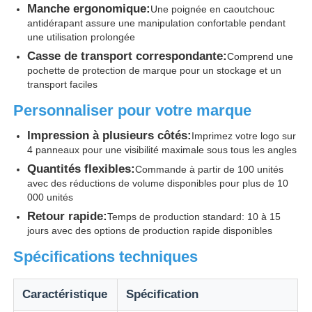
Manche ergonomique:
Une poignée en caoutchouc
antidérapant assure une manipulation confortable pendant
Parapluies résistantes aux UV
une utilisation prolongée
Casse de transport correspondante:
Comprend une
pochette de protection de marque pour un stockage et un
Parapluies pour enfants
transport faciles
Personnaliser pour votre marque
parapluies de plage
Impression à plusieurs côtés:
Imprimez votre logo sur
4 panneaux pour une visibilité maximale sous tous les angles
Parapluies créatifs
Quantités flexibles:
Commande à partir de 100 unités
avec des réductions de volume disponibles pour plus de 10
000 unités
Retour rapide:
Temps de production standard: 10 à 15
jours avec des options de production rapide disponibles
Spécifications techniques
Caractéristique
Spécification