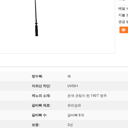
배달 
지불 
공급 
방수복:
예
자외선 차단:
UV50+
캐노피 소재:
은색 코팅이 된 190T 명주
갈비뼈 재료:
유리섬유
갈비뼈 수:
갈비뼈 8개
보증:
3년