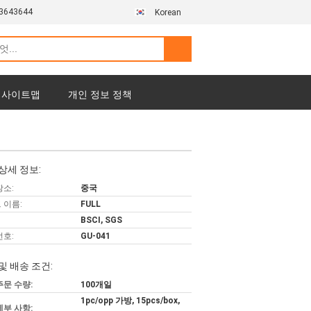
3643644
Korean
사이트맵
개인 정보 정책
상세 정보:
장소:
중국
 이름:
FULL
BSCI, SGS
번호:
GU-041
및 배송 조건:
주문 수량:
100개일
1pc/opp 가방, 15pcs/box,
세부 사항: