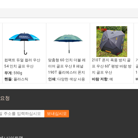
용
컴팩트 듀얼 컬러 우산
맞춤형 60 인치 더블 레
210T 폰지 폭풍 방지 골
54 인치 골프 우산
이어 골프 우산 8 패널
프 우산 60" 평방 바람 방
190T 폴리에스터 폰지
지 골프 우산
무게:
590g
핸들:
플라스틱
인쇄:
다양한 색상 사용
바람 저항:
예
용법:
커피바용, 아이스
가능
방수복:
예
크림용
용법:
커피바용, 아이스
오프닝 구조:
자동 열기
 요청
바람 저항:
예
크림용
자외선 차단:
아니요
방수복:
발수코팅
유형:
골프 디자인
보내십시오