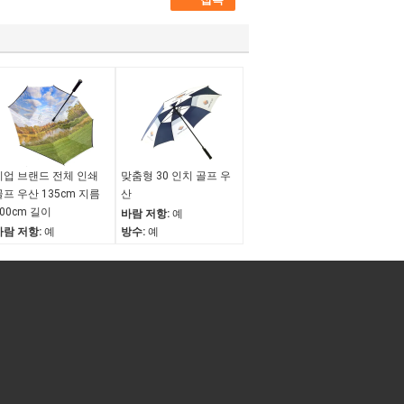
기업 브랜드 전체 인쇄
맞춤형 30 인치 골프 우
골프 우산 135cm 지름
산
100cm 길이
바람 저항:
예
바람 저항:
예
방수:
예
방수복:
예
오프닝 구조:
자동 열기
오프닝 구조:
자동 열기
자외선 차단:
아니요
자외선 차단:
UV30+