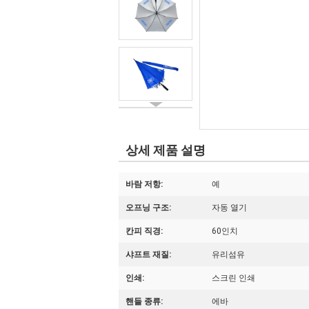
상세 제품 설명
바람 저항:
예
오프닝 구조:
자동 열기
칸피 직경:
60인치
샤프트 재질:
유리섬유
인쇄:
스크린 인쇄
핸들 종류:
에바