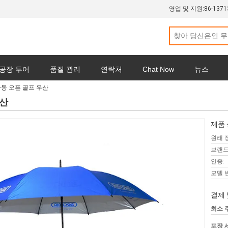
영업 및 지원:
86-1371
공장 투어
품질 관리
연락처
Chat Now
뉴스
자동 오픈 골프 우산
우산
제품 
원래 
브랜드
인증:
모델 
결제 
최소 
포장 