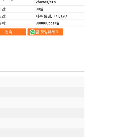
2boxes/ctn
시간:
30일
조건:
서부 동맹, T/T, L/C
능력:
300000pcs/월
접촉
지금 챗팅하세요