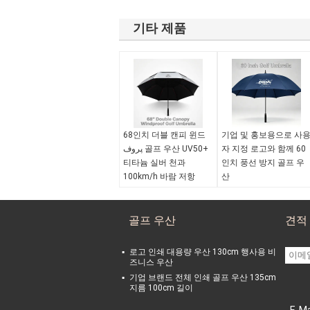
기타 제품
68인치 더블 캔피 윈드
기업 및 홍보용으로 사
پروف 골프 우산 UV50+
자 지정 로고와 함께 60
티타늄 실버 천과
인치 풍선 방지 골프 우
100km/h 바람 저항
산
바람 증명:
예, 최대
작업:
자동개방
100km/h(62mph)의 돌
갈비뼈 재료:
유리섬유
골프 우산
견적
풍을 견뎌냅니다.
캐노피 직경:
60 인치
샤프트 재질:
섬유유리
색상 옵션:
블랙, 네이비,
자외선 차단:
UV50+
레드, 그린 등 다양한 색
로고 인쇄 대용량 우산 130cm 행사용 비
색상 옵션:
다양한 색상
상
즈니스 우산
사용 가능
기업 브랜드 전체 인쇄 골프 우산 135cm
지름 100cm 길이