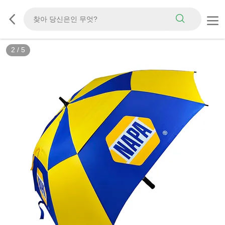
2
/
5