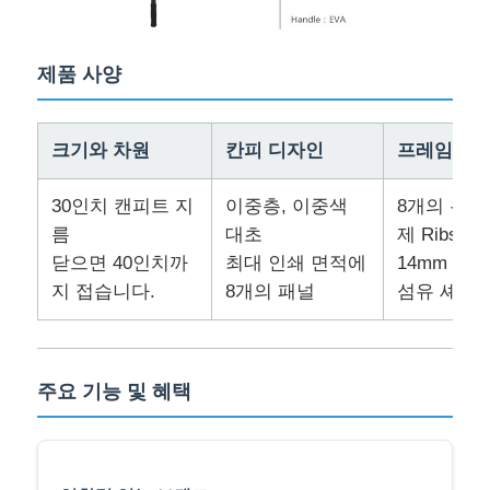
공장 투어
제품 사양
품질 관리
크기와 차원
칸피 디자인
프레임 구
연락처
30인치 캔피트 지
이중층, 이중색
8개의 유리
름
대초
제 Ribs
닫으면 40인치까
최대 인쇄 면적에
14mm 지
뉴스
지 접습니다.
8개의 패널
섬유 셰프
모든 케이스
주요 기능 및 혜택
견적 요청
골프 우산