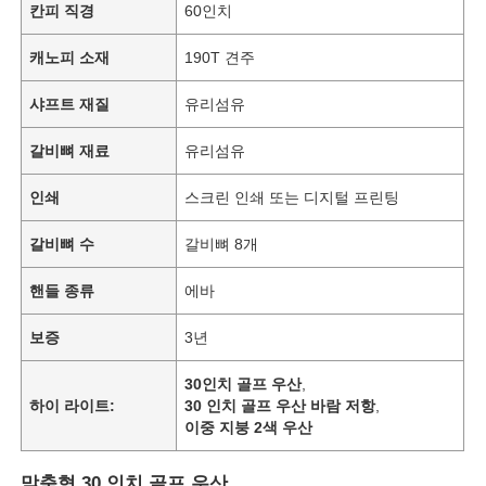
칸피 직경
60인치
캐노피 소재
190T 견주
샤프트 재질
유리섬유
갈비뼈 재료
유리섬유
인쇄
스크린 인쇄 또는 디지털 프린팅
갈비뼈 수
갈비뼈 8개
핸들 종류
에바
보증
3년
30인치 골프 우산
,
하이 라이트:
30 인치 골프 우산 바람 저항
,
이중 지붕 2색 우산
맞춤형 30 인치 골프 우산