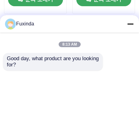
Fuxinda
8:13 AM
Good day, what product are you looking 
for?
유니언 잭 로고 인쇄
68인치 더블 캐노피 골
프 우산 100km/h 풍력
보호 및 UV30+ 자외선
보호
문의 보내기
문의 보내기
홈
사이트맵
연락처
Desktop Site