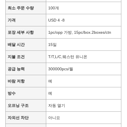
최소 주문 수량
100개
가격
USD 4 -8
포장 세부 사항
1pc/opp 가방, 15pc/box.2boxes/ctn
배달 시간
15일
지불 조건
T/T,L/C,웨스턴 유니온
공급 능력
300000pcs/월
바람 저항
예
방수
예
오프닝 구조
자동 열기
자외선 차단
아니요