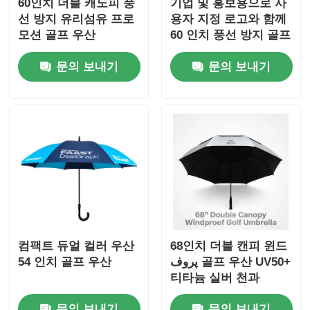
60인치 더블 캐노피 풍
기업 및 홍보용으로 사
선 방지 유리섬유 프로
용자 지정 로고와 함께
모션 골프 우산
60 인치 풍선 방지 골프
우산
문의 보내기
문의 보내기
컴팩트 듀얼 컬러 우산
68인치 더블 캔피 윈드
54 인치 골프 우산
پروف 골프 우산 UV50+
티타늄 실버 천과
100km/h 바람 저항
문의 보내기
문의 보내기