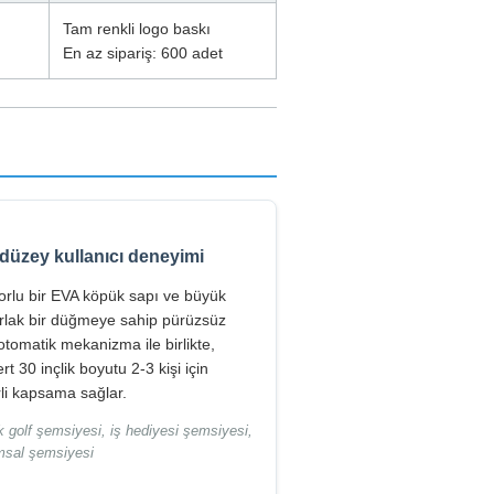
Tam renkli logo baskı
En az sipariş: 600 adet
düzey kullanıcı deneyimi
orlu bir EVA köpük sapı ve büyük
rlak bir düğmeye sahip pürüzsüz
otomatik mekanizma ile birlikte,
t 30 inçlik boyutu 2-3 kişi için
rli kapsama sağlar.
 golf şemsiyesi, iş hediyesi şemsiyesi,
msal şemsiyesi