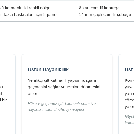
ift katmanlı, iki renkli gölge
8 katı cam lif kaburga
n fazla baskı alanı için 8 panel
14 mm çaplı cam lif çubuğu
Üstün Dayanıklılık
Üst 
Yenilikçi çift katmanlı yapısı, rüzgarın
Konf
su
geçmesini sağlar ve tersine dönmesini
yuva
ift
önler.
yarı 
 bir
cömer
Rüzgar geçirmez çift katmanlı şemsiye,
yete
dayanıklı cam lif şifre şemsiyesi
büyük
kuru