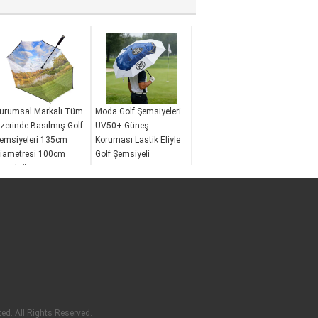
urumsal Markalı Tüm
Moda Golf Şemsiyeleri
zerinde Basılmış Golf
UV50+ Güneş
emsiyeleri 135cm
Koruması Lastik Eliyle
iametresi 100cm
Golf Şemsiyeli
zunluğu
Rüzgar Direnci:
Evet
üzgar Direnci:
Evet
Su geçirmez:
Evet
u geçirmez:
Evet
Açma Mekanizması:
çma Mekanizması:
Otomatik açma
tomatik açma
UV Koruması:
UV50+
V Koruması:
UV30+
ed. All Rights Reserved.