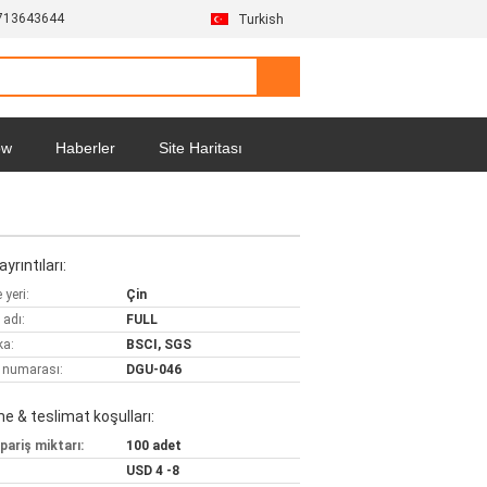
713643644
Turkish
ow
Haberler
Site Haritası
yrıntıları:
yeri:
Çin
 adı:
FULL
ka:
BSCI, SGS
 numarası:
DGU-046
 & teslimat koşulları:
pariş miktarı:
100 adet
USD 4 -8