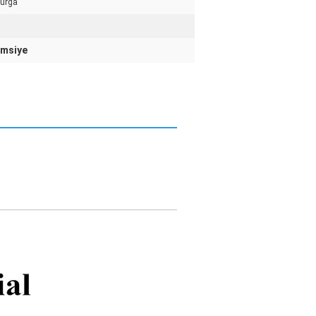
burga
emsiye