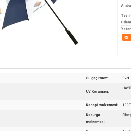
Ambala
Tesli
Ödeme
Yeten
Su geçirmez:
Evet
HAYI
UV Koruması:
Kanopi malzemesi:
190T
Kaburga
Fiber
malzemesi: