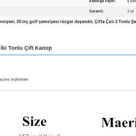
Kaburga sayısı:
8 ka
Garanti:
3 yıl
emsiyesi
30 inç golf şemsiyesi rüzgar dayanıklı
Çifte Çatı 2 Tonlu Ş
,
,
 İki Tonlu Çift Kanop
acme indirimler