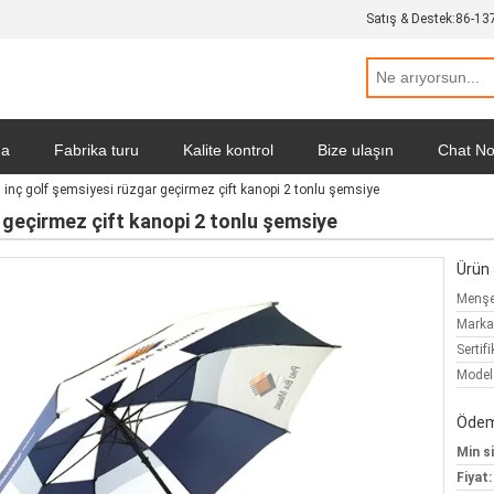
Satış & Destek:
86-13
da
Fabrika turu
Kalite kontrol
Bize ulaşın
Chat N
 inç golf şemsiyesi rüzgar geçirmez çift kanopi 2 tonlu şemsiye
itikası
Tüm servis talepleri
 geçirmez çift kanopi 2 tonlu şemsiye
Ürün a
Menşe 
Marka
Sertifi
Model
Ödeme
Min si
Fiyat: