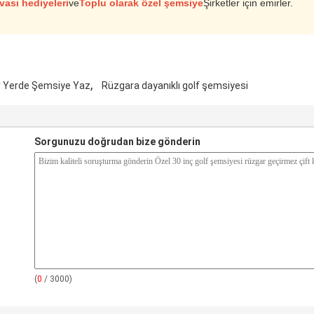
vası hediyeleri
ve
Toplu olarak özel şemsiye
Şirketler için emirler.
,
r Yerde Şemsiye Yaz
Rüzgara dayanıklı golf şemsiyesi
Sorgunuzu doğrudan bize gönderin
(
0
/ 3000)