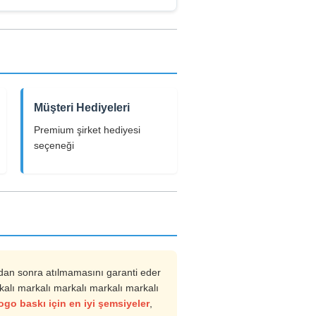
Müşteri Hediyeleri
Premium şirket hediyesi
seçeneği
mdan sonra atılmamasını garanti eder
alı markalı markalı markalı markalı
ogo baskı için en iyi şemsiyeler
,