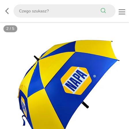
2
/
5