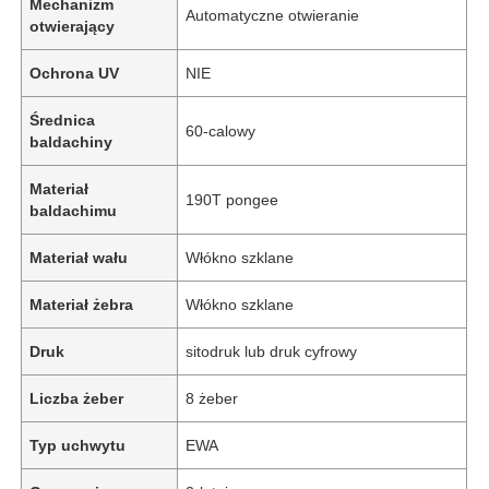
Mechanizm
Automatyczne otwieranie
otwierający
Ochrona UV
NIE
Średnica
60-calowy
baldachiny
Materiał
190T pongee
baldachimu
Materiał wału
Włókno szklane
Materiał żebra
Włókno szklane
Druk
sitodruk lub druk cyfrowy
Liczba żeber
8 żeber
Typ uchwytu
EWA