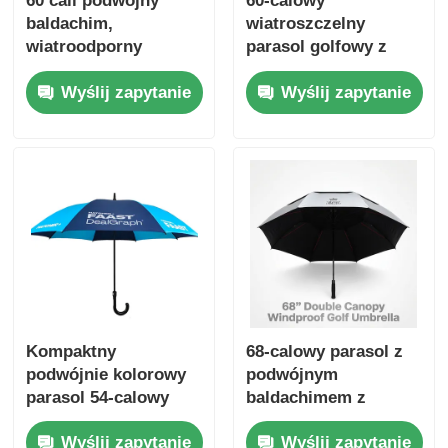
60 cali podwójny
60-calowy
baldachim,
wiatroszczelny
wiatroodporny
parasol golfowy z
promocyjny parasol
niestandardowym
Wyślij zapytanie
Wyślij zapytanie
golfowy.
logo do użytku
korporacyjnego i
promocyjnego
Kompaktny
68-calowy parasol z
podwójnie kolorowy
podwójnym
parasol 54-calowy
baldachimem z
parasol golfowy z
UV50+ tytanową
Wyślij zapytanie
Wyślij zapytanie
uchwytem hakem
srebrną tkaniną i