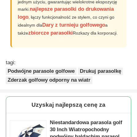
jednym użyciu, gwarantując wielokrotne ekspozycję
najlepsze parasolki do drukowania
marki.
logo
, łączy funkcjonalność ze stylem, co czyni go
Dary z turnieju golfowego
idealnym dla
a
zbiorcze parasolki
także
Rozkazy dla korporacji.
tagi:
Podwójne parasole golfowe
Drukuj parasolkę
Zderzak golfowy odporny na wiatr
Uzyskaj najlepszą cenę za
Niestandardowa parasola golf
30 Inch Wiatropochodny
podwójny baldachim parasola 2