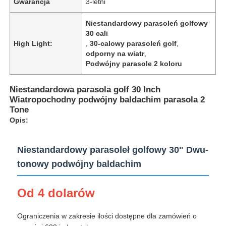
Gwarancja
3-letni
Niestandardowy parasoleń golfowy
30 cali
High Light:
,
30-calowy parasoleń golf
,
odporny na wiatr
,
Podwójny parasole 2 koloru
Niestandardowa parasola golf 30 Inch
Wiatropochodny podwójny baldachim parasola 2
Tone
Opis:
Niestandardowy parasoleł golfowy 30" Dwu-
Dom
tonowy podwójny baldachim
Od 4 dolarów
Produkty
Ograniczenia w zakresie ilości dostępne dla zamówień o
O nas