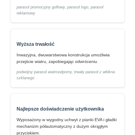
parasol promocyjny golfowy, parasol logo, parasol
reklamowy
Parasole odporne na promieniowanie UV
Parasole dziecięce
Wyższa trwałość
Parasole na plaży
Inwazyjna, dwuwarstwowa konstrukcja umożliwia
przejście wiatru, zapobiegając odwróceniu.
Kreatywne parasole
podwójny parasol wiatroodporny, trwały parasol z włókna
szklanego
Najlepsze doświadczenie użytkownika
Wyposażony w wygodny uchwyt z pianki EVA i gładki
mechanizm półautomatyczny z dużym okrągłym
przyciskiem.