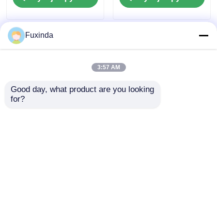
odpornością na wiatr
100 km/h
Fuxinda
3:57 AM
Good day, what product are you looking 
for?
Brytyjski 130cm
68-calowy parasol z
Custom Parasol Z
podwójnym
Union Jack Logo
baldachimem z
Druk
prędkością 100 km/h,
Wyślij zapytanie
Wyślij zapytanie
odporny na wiatr i
UV30+ ochrona przed
słońcem
Dom
O nas
Skontaktuj się z nami
Desktop Site