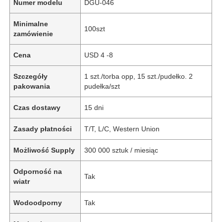
Numer modelu
DGU-046
Minimalne
100szt
zamówienie
Cena
USD 4 -8
Szczegóły
1 szt./torba opp, 15 szt./pudełko. 2
pakowania
pudełka/szt
Czas dostawy
15 dni
Zasady płatności
T/T, L/C, Western Union
Możliwość Supply
300 000 sztuk / miesiąc
Odporność na
Tak
wiatr
Wodoodporny
Tak