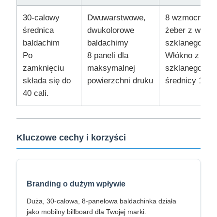
30-calowy
Dwuwarstwowe,
8 wzmocnion
Pieszące parasolki
średnica
dwukolorowe
żeber z włókn
baldachim
baldachimy
szklanego
Po
8 paneli dla
Włókno z włó
Kompaktowe parasole
zamknięciu
maksymalnej
szklanego o
składa się do
powierzchni druku
średnicy 14 
parasole reklamowe
40 cali.
Dźwigniające parasolki
Kluczowe cechy i korzyści
Automatycznie otwarte parasolki
Parasole zwrotne
Branding o dużym wpływie
Duża, 30-calowa, 8-panełowa baldachinka działa
Drzewne parasolki z uchwytami
jako mobilny billboard dla Twojej marki.