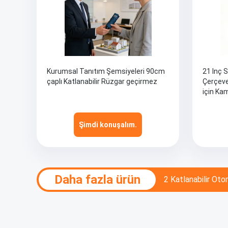
Kurumsal Tanıtım Şemsiyeleri 90cm
21 Inç 
çaplı Katlanabilir Rüzgar geçirmez
Çerçeve
için Ka
Şimdi konuşalım.
Daha fazla ürün
2 Katlanabilir O