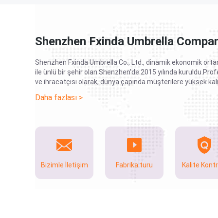
Shenzhen Fxinda Umbrella Compan
Shenzhen Fxinda Umbrella Co., Ltd., dinamik ekonomik orta
ile ünlü bir şehir olan Shenzhen'de 2015 yılında kuruldu.Pro
ve ihracatçısı olarak, dünya çapında müşterilere yüksek kali
sunmada uzmanlaştık.Çeşitli ürün yelpazemiz arasında gol
Daha fazlası >
şemsiyeleri, şehir şemsiyeleri, çocuk şemsiyeleri, otomatik
şemsiyeleri bulunmaktadır.Yenilikçiliğe ve müşteri memnuniy
Bizimle İletişim
Fabrika turu
Kalite Kontr