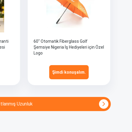
ranti
60" Otomatik Fiberglass Golf
esi
Şemsiye Nigeria İş Hediyeleri için Özel
Logo
Şimdi konuşalım.
tlanmış Uzunluk
8 kaburga 