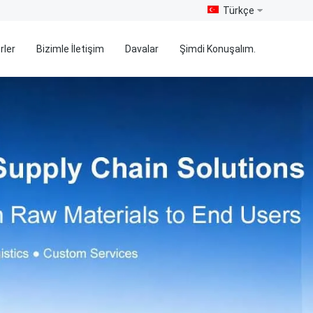
Türkçe
rler
Bizimle İletişim
Davalar
Şimdi Konuşalım.