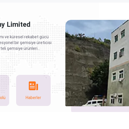
y Limited
mı ve küresel rekabet gücü
fesyonel bir şemsiye üreticisi
teli şemsiye ürünleri
f şemsiyeleri, kompakt
 şemsiyeleri ve plaj
etine güçlü bir odakla, ...
olü
Haberler