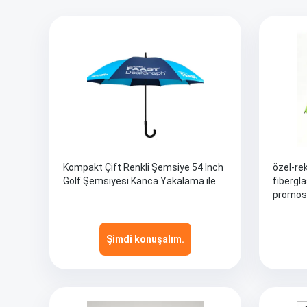
Kompakt Çift Renkli Şemsiye 54 Inch
özel-re
Golf Şemsiyesi Kanca Yakalama ile
fibergl
promos
Şimdi konuşalım.