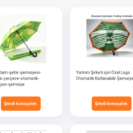
klam-şehir-şemsiyesi-
Yatırım Şirketi için Özel Logo
as-çerçeve-otomatik-
Otomatik Katlanabilir Şemsiy
yon-şemsiye
Şimdi konuşalım.
Şimdi konuşalım.