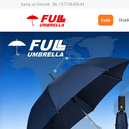
Satış ve Destek :
86-13713643644
Evde
Ürünl