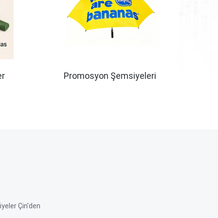
er
Promosyon Şemsiyeleri
Rüzg
yeler Çin'den