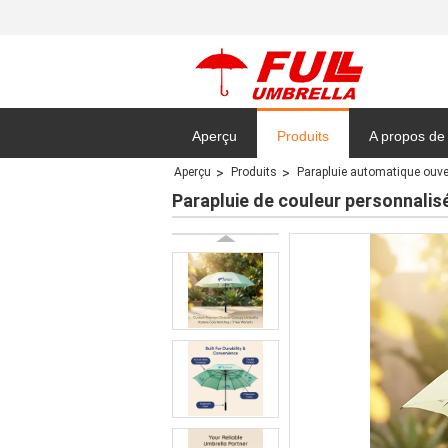
Aperçu
Produits
A propos de
Aperçu
Produits
Parapluie automatique ouve
Plan du site
Parapluie de couleur personnalisé