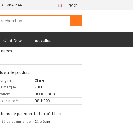
13713643644
French
Chat Now
nouvelles
 au vent.
ls sur le produit:
'origine:
Chine
e marque:
FULL
cation:
BSCI， SGS
o de modèle:
DGU-090
tions de paiement et expédition:
tité de commande
24 pièces