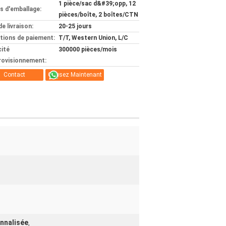
1 pièce/sac d&#39;opp, 12
ls d'emballage:
pièces/boîte, 2 boîtes/CTN
de livraison:
20-25 jours
tions de paiement:
T/T, Western Union, L/C
ité
300000 pièces/mois
rovisionnement:
Contact
Causez Maintenant
nnalisée
,