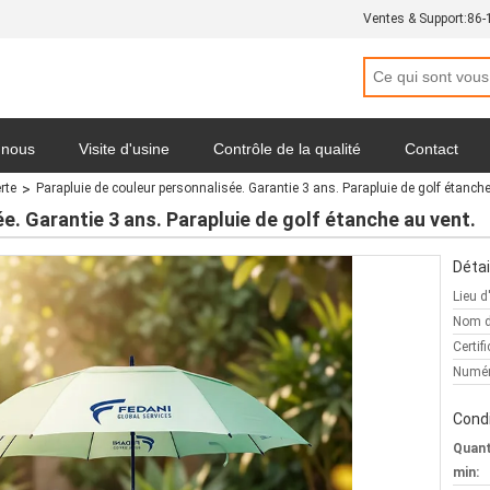
Ventes & Support:
86-
 nous
Visite d'usine
Contrôle de la qualité
Contact
rte
Parapluie de couleur personnalisée. Garantie 3 ans. Parapluie de golf étanche
Politique de confidentialité
Tous les cas
e. Garantie 3 ans. Parapluie de golf étanche au vent.
Détai
Lieu d
Nom d
Certifi
Numér
Condi
Quan
min: