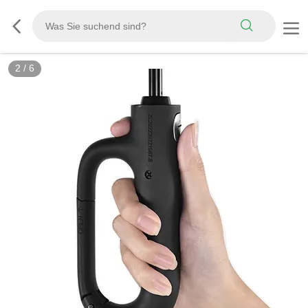
3
/
6