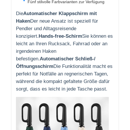
Fünf stilvolle Farbvarianten zur Verfügung
Die
Automatischer Klappschirm mit
Wanderschirme
Haken
Der neue Ansatz ist speziell für
Pendler und Alltagsreisende
Kompakte Regenschirme
konzipiert.
Hands-free-Schirm
Sie können es
leicht an Ihren Rucksack, Fahrrad oder an
irgendeinen Haken
Werbeschirme
befestigen.
Automatischer Schließ-/
Öffnungsschirm
Die Funktionalität macht es
Winddichte Regenschirme
perfekt für Notfälle an regnerischen Tagen,
während die kompakt gefaltete Größe dafür
sorgt, dass es leicht in jede Tasche passt.
Automatisch geöffnete Regenschirme
Umgekehrte Regenschirme
Holz-Handschirmschirme