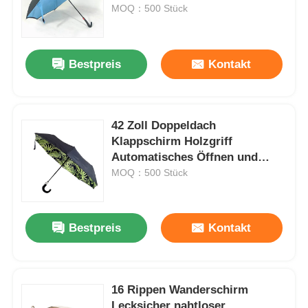
Umgekehrter Regenschirm
MOQ：500 Stück
Fabrik Tour
Bestpreis
Kontakt
Qualitätskontrolle
42 Zoll Doppeldach
Kontakt
Klappschirm Holzgriff
Automatisches Öffnen und
Nachrichten
Schließen Schirm
MOQ：500 Stück
Alle Fälle
Bestpreis
Kontakt
Referenzen
16 Rippen Wanderschirm
Golfregenschirme
Lecksicher nahtloser