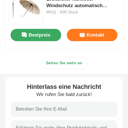
Windschutz automatisch
offener Schirm
MOQ：600 Stück
Wanderschirme
Kompakte Regenschirme
Bestpreis
Kontakt
Werbeschirme
Sehen Sie mehr an
Winddichte Regenschirme
Hinterlass eine Nachricht
Automatisch geöffnete Regenschirme
Wir rufen Sie bald zurück!
Umgekehrte Regenschirme
Holz-Handschirmschirme