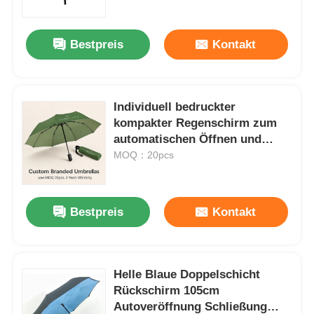
Bestpreis
Kontakt
Individuell bedruckter
kompakter Regenschirm zum
automatischen Öffnen und
Schließen mit 8 windfesten
MOQ：20pcs
Fiberglasrippen und 190T
wasserdichtem Pongee
Bestpreis
Kontakt
Startseite
Produkte
Helle Blaue Doppelschicht
Rückschirm 105cm
Autoveröffnung Schließung
Über uns