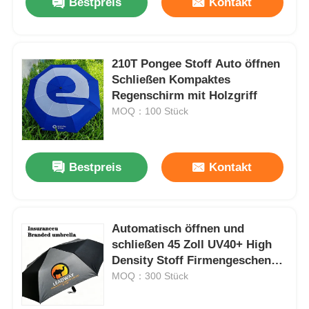
Bestpreis
Kontakt
210T Pongee Stoff Auto öffnen
Schließen Kompaktes
Regenschirm mit Holzgriff
MOQ：100 Stück
Bestpreis
Kontakt
Automatisch öffnen und
schließen 45 Zoll UV40+ High
Density Stoff Firmengeschenk
Schirm mit Screen Print Logo
MOQ：300 Stück