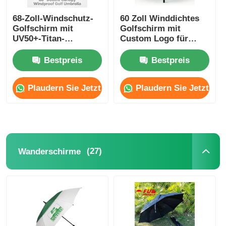
68-Zoll-Windschutz-
60 Zoll Winddichtes
Golfschirm mit
Golfschirm mit
UV50+-Titan-
Custom Logo für
Silbergewebe und 100
Firmen- und
km/h Windwiderstand
Werbezwecke
Bestpreis
Bestpreis
Plaudern Sie Jetzt
Plaudern Sie Jetzt
(27)
Wanderschirme