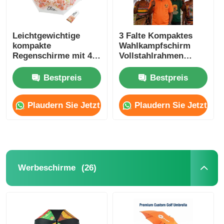
Leichtgewichtige
3 Falte Kompaktes
kompakte
Wahlkampfschirm
Regenschirme mit 42
Vollstahlrahmen
Zoll Dachdach 210T
Wasserdichtes
Pongee Stoff
Polyester
Bestpreis
Bestpreis
Plaudern Sie Jetzt
Plaudern Sie Jetzt
(26)
Werbeschirme