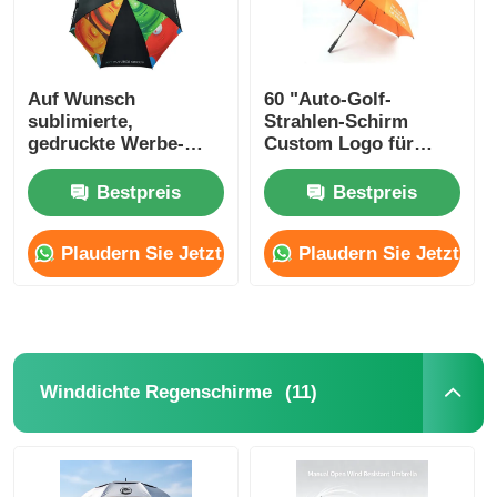
Auf Wunsch
60 "Auto-Golf-
sublimierte,
Strahlen-Schirm
gedruckte Werbe-
Custom Logo für
Schirme
Nigeria
Automatisches
Geschäftsgeschenke
Bestpreis
Bestpreis
Öffnungs-Schirm
Plaudern Sie Jetzt
Plaudern Sie Jetzt
(11)
Winddichte Regenschirme