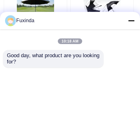
Fuxinda
Australien Golfplatz
Manuell geöffnet,
Windschutzschirm
winddicht, 60 Zoll
10:18 AM
großer Regenschirm.
Good day, what product are you looking 
Bestpreis
Bestpreis
for?
Plaudern Sie Jetzt
Plaudern Sie Jetzt
Sehen Sie mehr an
Startseite
Über uns
Kontakt
Desktop Site
Sitemap
Privacy policy