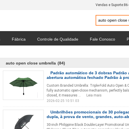
Vendas e Suporte:
86
s
Fábrica
Controle de Qualidade
Fale Conosco
P
Política de Privacidade
Todos os casos
auto open close umbrella
(84)
Padrão automático de 3 dobras Padrão 
abertura automática fechado Padrão à pr
Custom Branded Umbrella: Triple-Fold Auto Open & C
fully automatic open-close mechanism, perfectly bala
closed, it measures ...
Leia mais
2026-02-25 10:51:03
Umbrilhões promocionais de 30 polega
dupla, à prova de vento, grandes, auto-a
30-inch Philippine Black Double-Layer Promotional 