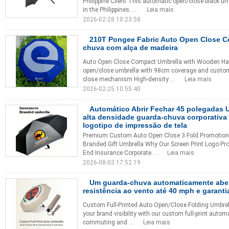
Philippine Client This automatic open/close black um
in the Philippines. ...
Leia mais
2026-02-28 10:23:58
210T Pongee Fabric Auto Open Close 
chuva com alça de madeira
Auto Open Close Compact Umbrella with Wooden Ha
open/close umbrella with 98cm coverage and custom
close mechanism High-density ...
Leia mais
2026-02-25 10:55:40
Automático Abrir Fechar 45 polegadas 
alta densidade guarda-chuva corporativa
logotipo de impressão de tela
Premium Custom Auto Open Close 3 Fold Promotiona
Branded Gift Umbrella Why Our Screen Print Logo Pr
End Insurance Corporate ...
Leia mais
2026-08-03 17:52:19
Um guarda-chuva automaticamente abe
resistência ao vento até 40 mph e garanti
Custom Full-Printed Auto Open/Close Folding Umbre
your brand visibility with our custom full-print autom
commuting and ...
Leia mais