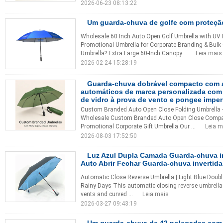
2026-06-23 08:13:22
Um guarda-chuva de golfe com proteçã
Wholesale 60 Inch Auto Open Golf Umbrella with UV
Promotional Umbrella for Corporate Branding & Bul
Umbrella? Extra Large 60-Inch Canopy...
Leia mais
2026-02-24 15:28:19
Guarda-chuva dobrável compacto com a
automáticos de marca personalizada com 8
de vidro à prova de vento e pongee impe
Custom Branded Auto Open Close Folding Umbrella - 
Wholesale Custom Branded Auto Open Close Compac
Promotional Corporate Gift Umbrella Our ...
Leia m
2026-08-03 17:52:50
Luz Azul Dupla Camada Guarda-chuva i
Auto Abrir Fechar Guarda-chuva invertida
Automatic Close Reverse Umbrella | Light Blue Doubl
Rainy Days This automatic closing reverse umbrella in
vents and curved ...
Leia mais
2026-03-27 09:43:19