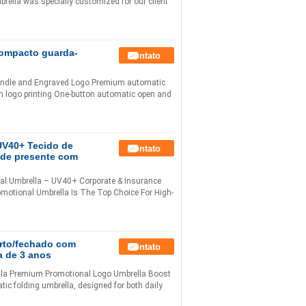
brella was specially customized for our client
Compacto guarda-
Contato
ndle and Engraved Logo Premium automatic
 logo printing One-button automatic open and
UV40+ Tecido de
Contato
 de presente com
l Umbrella – UV40+ Corporate & Insurance
omotional Umbrella Is The Top Choice For High-
rto/fechado com
Contato
a de 3 anos
lla Premium Promotional Logo Umbrella Boost
atic folding umbrella, designed for both daily