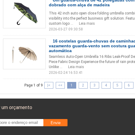
Um guarda-chuva de 42 polegadas com
dobrado com alça de madeira
This 42 inch auto open close folding umbrella combin
visibility into the perfect business gift solution. Fe
custom logo ...
Leia mais
2026-03-27 09:30:58
16 costelas guarda-chuvas de caminhad
vazamento guarda-vento sem costura gua
automática
Seamless Auto-Open Umbrella 16 Ribs Leak-Proof Des
Piece Fabric Design Experience the future of rain pro
Unlike ...
Leia mais
2026-02-24 16:53:41
Page 1 of 9
|<
<<
1
2
3
4
5
6
r um orçamento
Envie