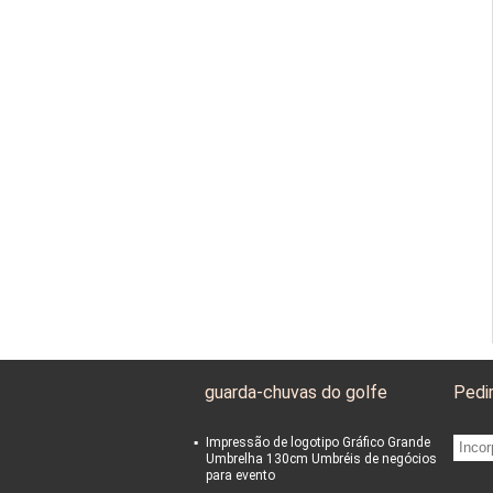
guarda-chuvas do golfe
Pedi
Impressão de logotipo Gráfico Grande
Umbrelha 130cm Umbréis de negócios
para evento