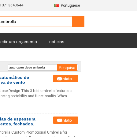
-13713643644
Portuguese
edir um orçamento
notícias
automático de
Contato
ova de vento
lose Design This 3-fold umbrella features a
ncing portability and functionality. When
das de espessura
Contato
bertos, fechados.
Umbrella Custom Promotional Umbrella for