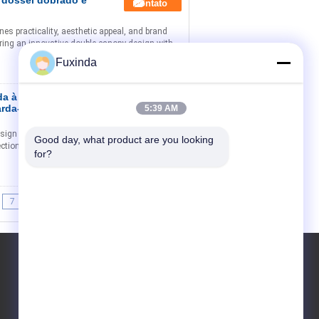
 dossel dobrado e
Contato
es practicality, aesthetic appeal, and brand
aturing an innovative double canopy design with
Fuxinda
a à prova de
Contato
rda-chuva aberta
5:39 AM
ign with Integrated Button Revolutionary One-
Good day, what product are you looking 
tection with our seamless umbrella technology.
for?
7
8
9
>>
>|