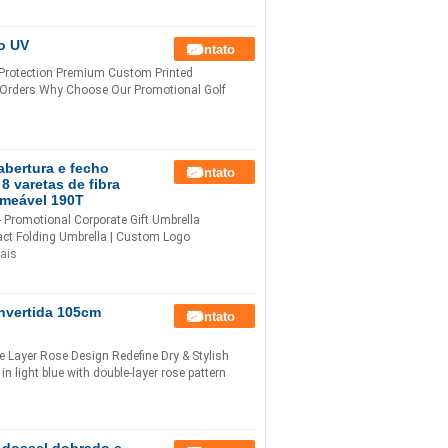
o UV
Contato
 Protection Premium Custom Printed
k Orders Why Choose Our Promotional Golf
bertura e fecho
Contato
 varetas de fibra
rmeável 190T
Promotional Corporate Gift Umbrella
t Folding Umbrella | Custom Logo
ais
nvertida 105cm
Contato
e Layer Rose Design Redefine Dry & Stylish
 light blue with double-layer rose pattern