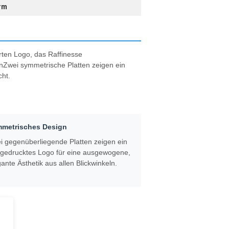
rm
rten Logo, das Raffinesse
nZwei symmetrische Platten zeigen ein
ht.
metrisches Design
i gegenüberliegende Platten zeigen ein
l gedrucktes Logo für eine ausgewogene,
ante Ästhetik aus allen Blickwinkeln.