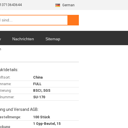
-13713643644
German
w
Nachrichten
Sitemap
m
ktdetails:
ftsort:
China
nname:
FULL
izierung:
BSCI, SGS
lnummer:
SU-170
ung und Versand AGB:
estellmenge:
100 Stück
1 Opp-Beutel, 15
ackung