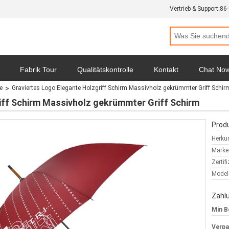
Vertrieb & Support:
86
Fabrik Tour
Qualitätskontrolle
Kontakt
Chat No
e
Graviertes Logo Elegante Holzgriff Schirm Massivholz gekrümmter Griff Schir
hutz-Bestimmungen
Alle Fälle
iff Schirm Massivholz gekrümmter Griff Schirm
Produ
Herkun
Marke
Zertif
Model
Zahl
Min B
Verp