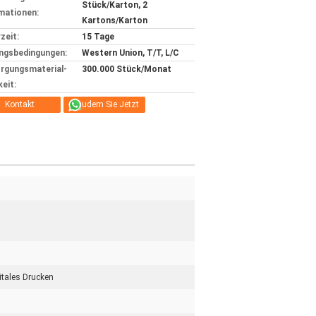
Stück/Karton, 2
mationen:
Kartons/Karton
zeit:
15 Tage
ngsbedingungen:
Western Union, T/T, L/C
rgungsmaterial-
300.000 Stück/Monat
keit:
Kontakt
Plaudern Sie Jetzt
itales Drucken