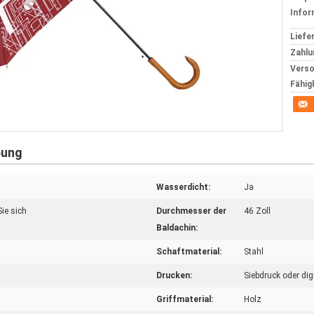
Infor
Liefer
Zahlu
Verso
Fähig
bung
Wasserdicht:
Ja
ie sich
Durchmesser der
46 Zoll
Baldachin:
Schaftmaterial:
Stahl
Drucken:
Siebdruck oder dig
Griffmaterial:
Holz