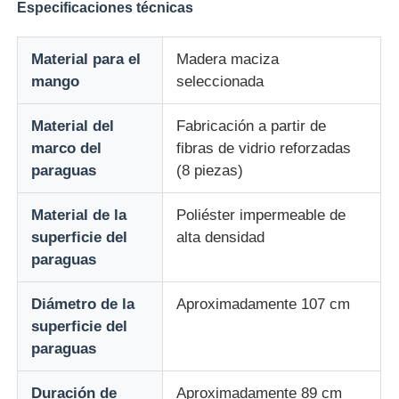
Especificaciones técnicas
Paraguas resistentes a los rayos UV
Material para el
Madera maciza
mango
seleccionada
Paraguas para niños
Material del
Fabricación a partir de
marco del
fibras de vidrio reforzadas
parasoles de playa
paraguas
(8 piezas)
Paraguas creativos
Material de la
Poliéster impermeable de
superficie del
alta densidad
paraguas
Diámetro de la
Aproximadamente 107 cm
superficie del
paraguas
Duración de
Aproximadamente 89 cm