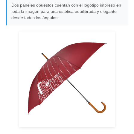
Dos paneles opuestos cuentan con el logotipo impreso en
toda la imagen para una estética equilibrada y elegante
Los paraguas para caminar
desde todos los ángulos.
Paraguas compactos
paraguas promocionales
Paraguas a prueba de viento
Paraguas abiertos automáticos
Los paraguas invertidos
Paraguas de mango de madera