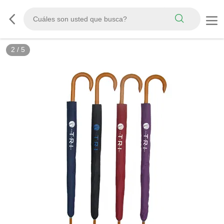
2
/
5