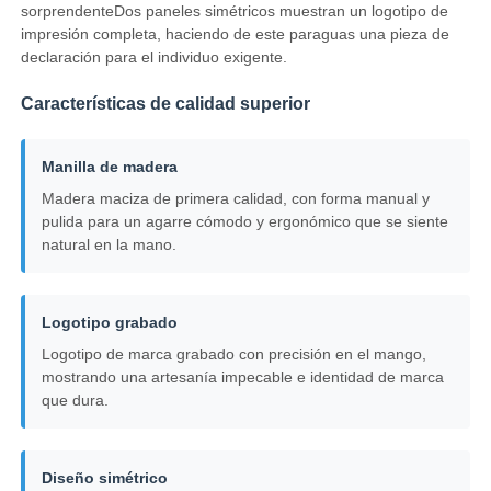
sorprendenteDos paneles simétricos muestran un logotipo de
impresión completa, haciendo de este paraguas una pieza de
declaración para el individuo exigente.
Visita a la fábrica
Características de calidad superior
Control de Calidad
Manilla de madera
Madera maciza de primera calidad, con forma manual y
Contacto
pulida para un agarre cómodo y ergonómico que se siente
natural en la mano.
noticias
Logotipo grabado
Todos los casos
Logotipo de marca grabado con precisión en el mango,
mostrando una artesanía impecable e identidad de marca
que dura.
Solicitar una cotización
Diseño simétrico
paraguas del golf