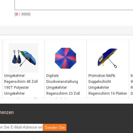
(
0
/ 3000)
Umgekehrter
Digitale
Promotion NAPA
M
Regenschirm 48 Zoll
Druckveranstaltung
Doppelschicht
W
190T Polyester
Umgekehrter
Umgekehrter
R
Umgekehrter
Regenschirm 23 Zoll
Regenschirm 16 Platten
D
Regenschirm Windfest
Doppelschicht
105cm
W
Umgekehrter
Windwiderstand:
Ja
Handhaben:
Plastik
W
Regenschirm
renzen
Wasserdicht:
Ja
Altersgruppe:
W
Öffnender
Garantie:
3 Jahre
Erwachsene
Ö
Mechanismus:
Grifftyp:
EVA
Windwiderstand:
Ja
M
Senden Sie
manuell öffnen Sie sich
Trocknungsfunktion:
Wasserdicht:
Ja
m