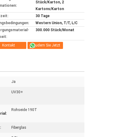
Stück/Karton, 2
mationen:
Kartons/Karton
zeit:
30 Tage
ngsbedingungen:
Western Union, T/T, L/C
rgungsmaterial-
300.000 Stück/Monat
keit:
Kontakt
Plaudern Sie Jetzt
Ja
UV30+
Rohseide 190T
ial:
:
Fiberglas