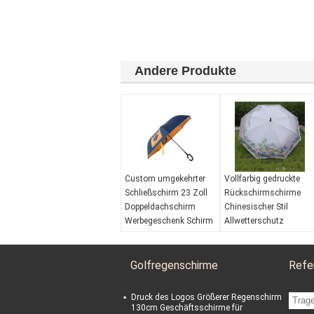
Andere Produkte
Custom umgekehrter
Vollfarbig gedruckte
Schließschirm 23 Zoll
Rückschirmschirme
Doppeldachschirm
Chinesischer Stil
Werbegeschenk Schirm
Allwetterschutz
Windwiderstand:
Ja
Windwiderstand:
Ja
Wasserdicht:
Ja
Wasserdicht:
Ja
Golfregenschirme
Refe
Öffnender
Öffnender
Mechanismus:
Mechanismus:
manuell öffnen Sie sich
manuell öffnen Sie sich
Druck des Logos Größerer Regenschirm
UV-Schutz:
UV30+
UV-Schutz:
UV50+
130cm Geschäftsschirme für