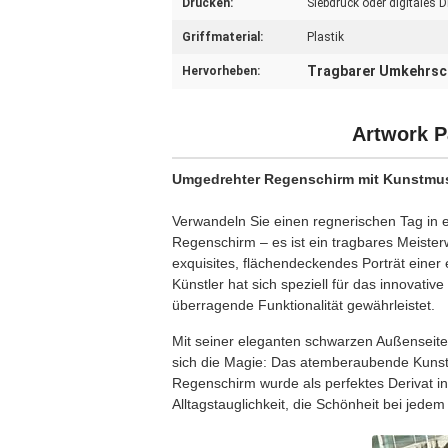
Drucken:
Siebdruck oder digitales 
Griffmaterial:
Plastik
Tragbarer Umkehrsc
Hervorheben:
Artwork P
Umgedrehter Regenschirm mit Kunstmust
Verwandeln Sie einen regnerischen Tag in 
Regenschirm – es ist ein tragbares Meiste
exquisites, flächendeckendes Porträt eine
Künstler hat sich speziell für das innova
überragende Funktionalität gewährleistet.
Mit seiner eleganten schwarzen Außenseite
sich die Magie: Das atemberaubende Kunstw
Regenschirm wurde als perfektes Derivat i
Alltagstauglichkeit, die Schönheit bei jede