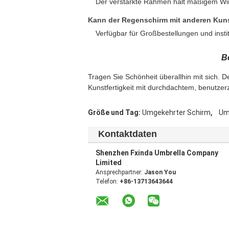
Der verstärkte Rahmen hält mäßigem Wi
Kann der Regenschirm mit anderen Kuns
Verfügbar für Großbestellungen und insti
B
Tragen Sie Schönheit überallhin mit sich. 
Kunstfertigkeit mit durchdachtem, benutze
,
Größe und Tag:
Umgekehrter Schirm
Um
Kontaktdaten
Shenzhen Fxinda Umbrella Company
Limited
Ansprechpartner:
Jason You
Telefon:
+86-13713643644