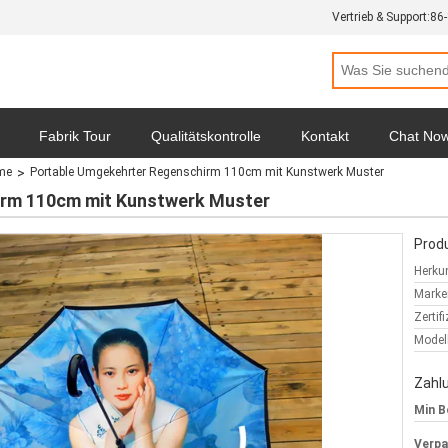
Vertrieb & Support:
86
Fabrik Tour
Qualitätskontrolle
Kontakt
Chat No
me
Portable Umgekehrter Regenschirm 110cm mit Kunstwerk Muster
hutz-Bestimmungen
Alle Fälle
irm 110cm mit Kunstwerk Muster
Produ
Herkun
Marke
Zertif
Model
Zahl
Min B
Verp