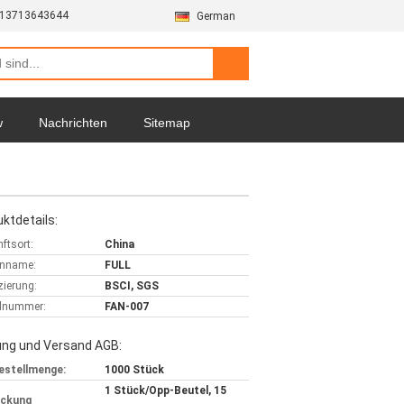
-13713643644
German
w
Nachrichten
Sitemap
ktdetails:
ftsort:
China
nname:
FULL
izierung:
BSCI, SGS
lnummer:
FAN-007
ung und Versand AGB:
estellmenge:
1000 Stück
1 Stück/Opp-Beutel, 15
ackung