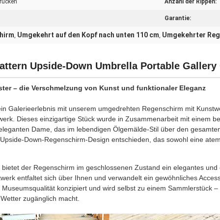
Drucken
Anzahl der Rippen:
Garantie:
hirm
Umgekehrt auf den Kopf nach unten 110 cm
Umgekehrter Reg
,
,
attern Upside-Down Umbrella Portable Gallery 
er – die Verschmelzung von Kunst und funktionaler Eleganz
ein Galerieerlebnis mit unserem umgedrehten Regenschirm mit Kunstwerk
rwerk. Dieses einzigartige Stück wurde in Zusammenarbeit mit einem b
r eleganten Dame, das im lebendigen Ölgemälde-Stil über den gesamten
tive Upside-Down-Regenschirm-Design entschieden, das sowohl eine ate
 bietet der Regenschirm im geschlossenen Zustand ein elegantes und 
erk entfaltet sich über Ihnen und verwandelt ein gewöhnliches Access
n Museumsqualität konzipiert und wird selbst zu einem Sammlerstück 
m Wetter zugänglich macht.