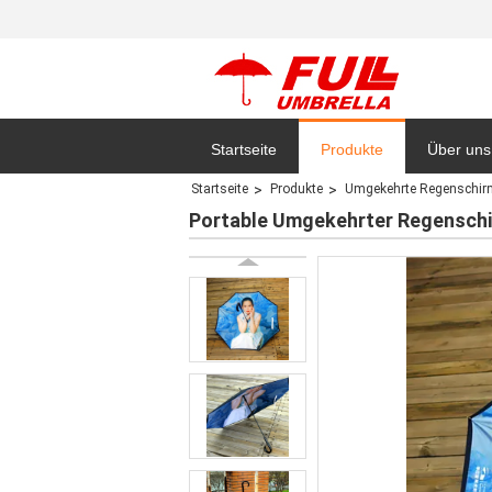
Startseite
Produkte
Über uns
Startseite
Produkte
Umgekehrte Regenschir
Datensc
Portable Umgekehrter Regensch