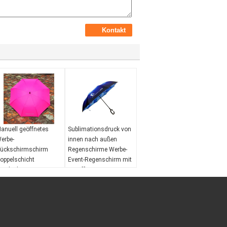
anuell geöffnetes
Sublimationsdruck von
erbe-
innen nach außen
ückschirmschirm
Regenschirme Werbe-
oppelschicht
Event-Regenschirm mit
indschirm
C-Griff
indwiderstand:
Ja
Windwiderstand:
Ja
asserdicht:
Ja
Wasserdicht:
Ja
ffnender
Öffnender
echanismus:
Mechanismus:
anuell öffnen Sie sich
manuell öffnen Sie sich