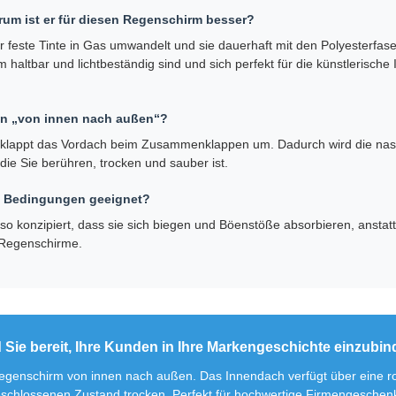
rum ist er für diesen Regenschirm besser?
r feste Tinte in Gas umwandelt und sie dauerhaft mit den Polyesterfase
em haltbar und lichtbeständig sind und sich perfekt für die künstlerisc
ion „von innen nach außen“?
n, klappt das Vordach beim Zusammenklappen um. Dadurch wird die nas
die Sie berühren, trocken und sauber ist.
ge Bedingungen geeignet?
d so konzipiert, dass sie sich biegen und Böenstöße absorbieren, ansta
 Regenschirme.
 Sie bereit, Ihre Kunden in Ihre Markengeschichte einzubi
genschirm von innen nach außen. Das Innendach verfügt über eine rob
schlossenen Zustand trocken. Perfekt für hochwertige Firmengeschen