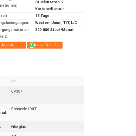
Stück/Karton, 2
mationen:
Kartons/Karton
zeit:
15 Tage
ngsbedingungen:
Western Union, T/T, L/C
rgungsmaterial-
300.000 Stück/Monat
keit:
Kontakt
Plaudern Sie Jetzt
Ja
UV30+
Rohseide 190T
ial:
:
Fiberglas