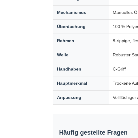
Mechanismus
Manuelles Öf
Überdachung
100 % Polye
Rahmen
8-rippige, fl
Welle
Robuster Sta
Handhaben
C-Griff
Hauptmerkmal
Trockene Auß
Anpassung
Vollflächige
Häufig gestellte Fragen