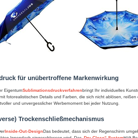
druck für unübertroffene Markenwirkung
ser Eigentum
Sublimationsdruckverfahren
bringt Ihr individuelles Kuns
mit fotorealistischen Details und Farben, die sich nicht ablösen, rei
raftvoller und unvergesslicher Werbemoment bei jeder Nutzung.
Reverse) Trockenschließmechanismus
Der
Inside-Out-Design
Das bedeutet, dass sich der Regenschirm umgek
uckten Innendach eingeschlossen wird. Das
„Dry-Close“-System
Hält Be