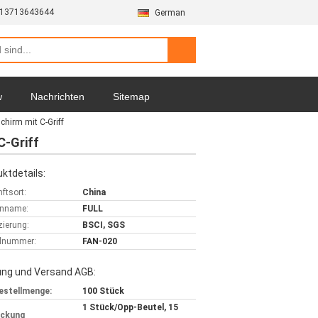
-13713643644
German
w
Nachrichten
Sitemap
hirm mit C-Griff
C-Griff
ktdetails:
ftsort:
China
nname:
FULL
izierung:
BSCI, SGS
lnummer:
FAN-020
ung und Versand AGB:
estellmenge:
100 Stück
1 Stück/Opp-Beutel, 15
ackung