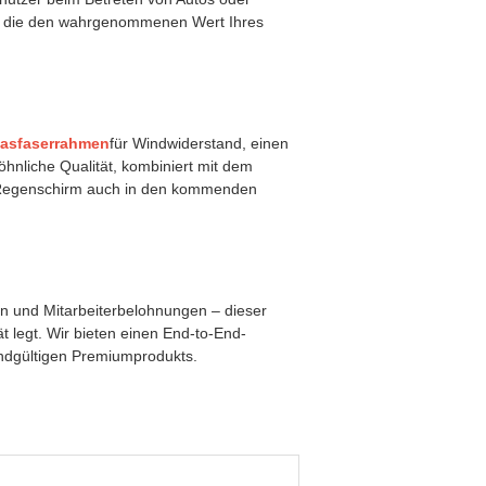
n, die den wahrgenommenen Wert Ihres
Glasfaserrahmen
für Windwiderstand, einen
nliche Qualität, kombiniert mit dem
er Regenschirm auch in den kommenden
 und Mitarbeiterbelohnungen – dieser
ät legt. Wir bieten einen End-to-End-
endgültigen Premiumprodukts.