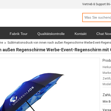
Vertrieb & Support:
86
Fabrik Tour
Qualitätskontrolle
Kontakt
Chat No
me
Sublimationsdruck von innen nach außen Regenschirme Werbe-Event-Regensc
hutz-Bestimmungen
Alle Fälle
ch außen Regenschirme Werbe-Event-Regenschirm mit 
Produ
Herkun
Marke
Zertif
Model
Zahl
Min B
Verp