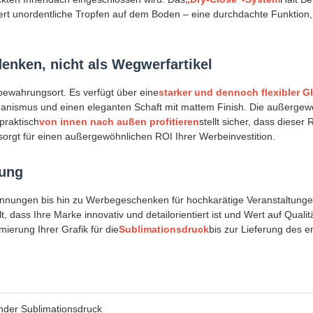
rt unordentliche Tropfen auf dem Boden – eine durchdachte Funktio
enken, nicht als Wegwerfartikel
fbewahrungsort. Es verfügt über eine
starker und dennoch flexibler 
nismus und einen eleganten Schaft mit mattem Finish. Die außergewöh
praktisch
von innen nach außen profitieren
stellt sicher, dass dies
orgt für einen außergewöhnlichen ROI Ihrer Werbeinvestition.
sung
ungen bis hin zu Werbegeschenken für hochkarätige Veranstaltungen
, dass Ihre Marke innovativ und detailorientiert ist und Wert auf Qualit
mierung Ihrer Grafik für die
Sublimationsdruck
bis zur Lieferung des 
nder Sublimationsdruck