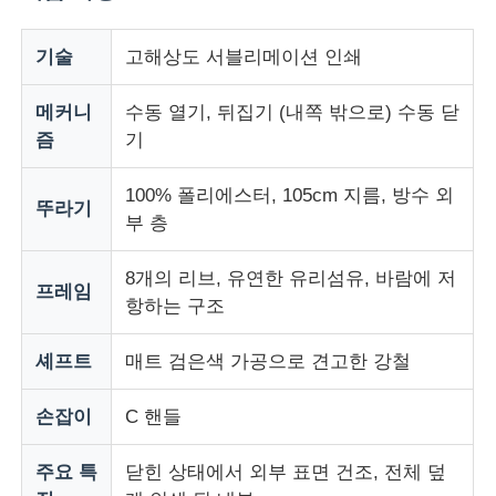
자외선 저항 우산
기술
고해상도 서블리메이션 인쇄
메커니
수동 열기, 뒤집기 (내쪽 밖으로) 수동 닫
어린이용 우산
즘
기
해변 우산
100% 폴리에스터, 105cm 지름, 방수 외
뚜라기
부 층
창의적인 우산
8개의 리브, 유연한 유리섬유, 바람에 저
프레임
항하는 구조
셰프트
매트 검은색 가공으로 견고한 강철
손잡이
C 핸들
주요 특
닫힌 상태에서 외부 표면 건조, 전체 덮