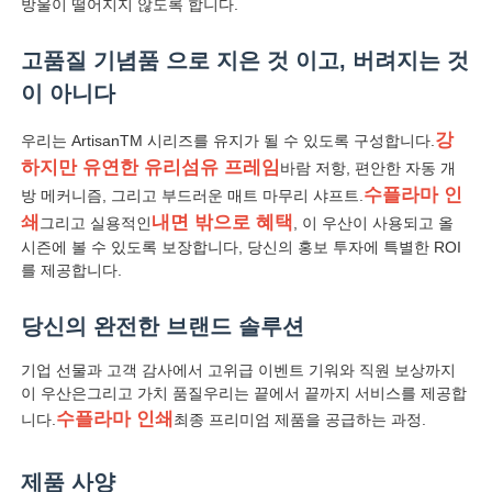
방울이 떨어지지 않도록 합니다.
산책 우산
고품질 기념품 으로 지은 것 이고, 버려지는 것
이 아니다
소형 우산
강
우리는 ArtisanTM 시리즈를 유지가 될 수 있도록 구성합니다.
하지만 유연한 유리섬유 프레임
바람 저항, 편안한 자동 개
수플라마 인
방 메커니즘, 그리고 부드러운 매트 마무리 샤프트.
홍보용 우산
쇄
내면 밖으로 혜택
그리고 실용적인
, 이 우산이 사용되고 올
시즌에 볼 수 있도록 보장합니다, 당신의 홍보 투자에 특별한 ROI
바람 막는 우산
를 제공합니다.
당신의 완전한 브랜드 솔루션
자동 개방 우산
기업 선물과 고객 감사에서 고위급 이벤트 기워와 직원 보상까지
이 우산은그리고 가치 품질우리는 끝에서 끝까지 서비스를 제공합
역방향 우산
수플라마 인쇄
니다.
최종 프리미엄 제품을 공급하는 과정.
나무 손잡이 우산
제품 사양