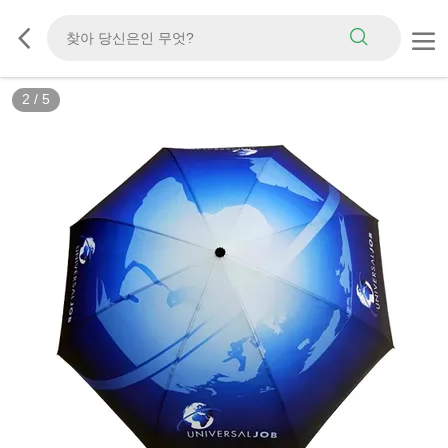
2
/
5