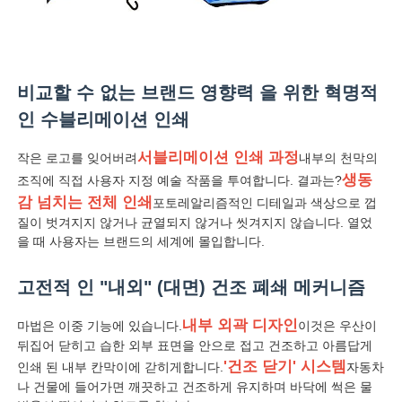
공장 투어
비교할 수 없는 브랜드 영향력 을 위한 혁명적
품질 관리
인 수블리메이션 인쇄
서블리메이션 인쇄 과정
작은 로고를 잊어버려
내부의 천막의
연락처
생동
조직에 직접 사용자 지정 예술 작품을 투여합니다. 결과는?
감 넘치는 전체 인쇄
포토레알리즘적인 디테일과 색상으로 껍
뉴스
질이 벗겨지지 않거나 균열되지 않거나 씻겨지지 않습니다. 열었
을 때 사용자는 브랜드의 세계에 몰입합니다.
모든 케이스
고전적 인 "내외" (대면) 건조 폐쇄 메커니즘
내부 외곽 디자인
마법은 이중 기능에 있습니다.
이것은 우산이
견적 요청
뒤집어 닫히고 습한 외부 표면을 안으로 접고 건조하고 아름답게
'건조 닫기' 시스템
인쇄 된 내부 칸막이에 갇히게합니다.
자동차
나 건물에 들어가면 깨끗하고 건조하게 유지하며 바닥에 썩은 물
골프 우산