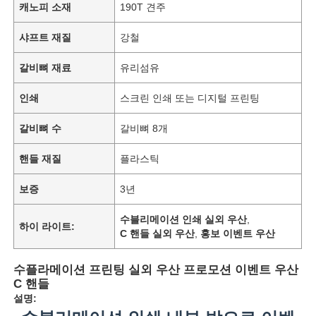
캐노피 소재
190T 견주
샤프트 재질
강철
갈비뼈 재료
유리섬유
인쇄
스크린 인쇄 또는 디지털 프린팅
갈비뼈 수
갈비뼈 8개
핸들 재질
플라스틱
보증
3년
수블리메이션 인쇄 실외 우산
,
하이 라이트:
C 핸들 실외 우산
,
홍보 이벤트 우산
수플라메이션 프린팅 실외 우산 프로모션 이벤트 우산
C 핸들
설명: