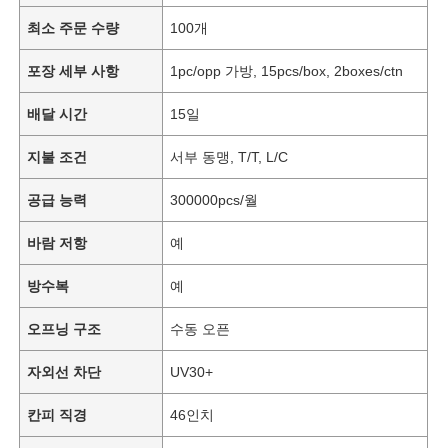
최소 주문 수량
100개
포장 세부 사항
1pc/opp 가방, 15pcs/box, 2boxes/ctn
배달 시간
15일
지불 조건
서부 동맹, T/T, L/C
공급 능력
300000pcs/월
바람 저항
예
방수복
예
오프닝 구조
수동 오픈
자외선 차단
UV30+
칸피 직경
46인치