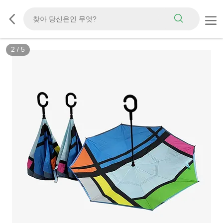
2
/
5