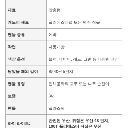
재료
맞춤형
캐노피 재료
폴리에스테르 또는 명주 직물
핸들 종류
에바
작업
자동개방
색상 옵션
블랙, 네이비, 레드, 그린 등 다양한 색상
닫았을 때의 길이
약 40~45인치
핸들 유형
인체공학적 고무 또는 나무 손잡이
홈
보증
3년
제품 소개
핸들
플라스틱
반전된 우산
,
뒤집은 우산 48 인치
,
하이 라이트:
회사 소개
190T 폴리에스터 뒤집은 우산