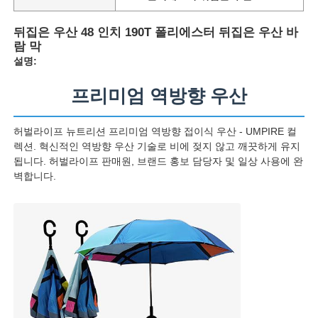
뒤집은 우산 48 인치 190T 폴리에스터 뒤집은 우산 바
공장 투어
람 막
설명:
품질 관리
프리미엄 역방향 우산
연락처
허벌라이프 뉴트리션 프리미엄 역방향 접이식 우산 - UMPIRE 컬
렉션. 혁신적인 역방향 우산 기술로 비에 젖지 않고 깨끗하게 유지
됩니다. 허벌라이프 판매원, 브랜드 홍보 담당자 및 일상 사용에 완
뉴스
벽합니다.
모든 케이스
견적 요청
골프 우산