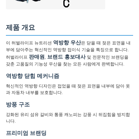
산책 우산
제품 개요
소형 우산
역방향 우산
이 허벌라이프 뉴트리션
은 닫을 때 젖은 표면을 내
부에 담아주는 혁신적인 역방향 접이식 기술을 특징으로 합니다.
홍보용 우산
판매원
브랜드 홍보대사
허벌라이프
,
및 전문적인 브랜딩을
갖춘 고품질의 기능성 우산을 찾는 모든 사람에게 완벽합니다.
바람 막는 우산
역방향 닫힘 메커니즘
혁신적인 역방향 디자인은 접었을 때 젖은 표면을 내부에 담아 옷
과 자동차 내부를 보호합니다.
자동 개방 우산
방풍 구조
역방향 우산
강화된 유리 섬유 갈비와 통풍 캐노피는 강풍 시 뒤집힘을 방지합
니다.
프리미엄 브랜딩
나무 손잡이 우산