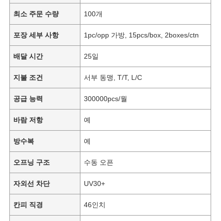
최소 주문 수량
100개
포장 세부 사항
1pc/opp 가방, 15pcs/box, 2boxes/ctn
배달 시간
25일
지불 조건
서부 동맹, T/T, L/C
공급 능력
300000pcs/월
바람 저항
예
방수복
예
오프닝 구조
수동 오픈
자외선 차단
UV30+
칸피 직경
46인치