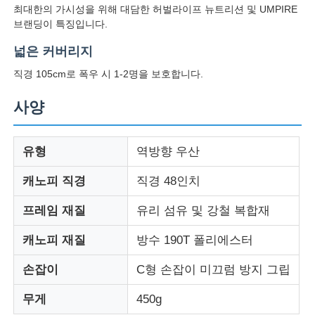
최대한의 가시성을 위해 대담한 허벌라이프 뉴트리션 및 UMPIRE
브랜딩이 특징입니다.
자외선 저항 우산
넓은 커버리지
직경 105cm로 폭우 시 1-2명을 보호합니다.
어린이용 우산
사양
해변 우산
유형
역방향 우산
창의적인 우산
캐노피 직경
직경 48인치
프레임 재질
유리 섬유 및 강철 복합재
캐노피 재질
방수 190T 폴리에스터
손잡이
C형 손잡이 미끄럼 방지 그립
무게
450g