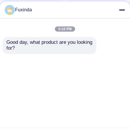
Fuxinda
5:10 PM
Good day, what product are you looking 
for?
자동 오픈 이중 계층 역
단일 계층 역방향 우산
지침 빨강 C 모양 손잡
방수 폴리에스터 수동
이 역지침
개방 우산
문의 보내기
문의 보내기
홈
사이트맵
연락처
Desktop Site
사이트맵
개인 정보 정책