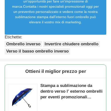
un'opportunità per fare un'impressione di
marca.Contatta i nostri specialisti promozionali oggi per
un preventivo personalizzato e vedere come la nostra
sublimazione stampa dall'interno fuori ombrello può
elevare il vostro mix di marketing.
Etichette:
Ombrello inverso
Invertire chiudere ombrello
Verso il basso ombrello inverso
Ottieni il miglior prezzo per
Stampa a sublimazione da
dentro verso l' esterno ombrelli
per eventi promozionali
ombrello con maniglia a C