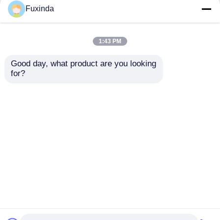
Fuxinda
1:43 PM
Good day, what product are you looking 
for?
Automatico aperto
Ombrelli inversi a
doppio strato
strato singolo
ombrelli inversi rosso
Ombrello aperto
manico a forma di C
manuale in poliestere
Invia richiesta
Invia richiesta
ombrello inverso
impermeabile
Casa
Circa noi
Contattaci
Desktop Site
Mappa del sito
Norme sulla privacy
Qualità
ombrelli di golf
Fabbrica cinese.Copyright