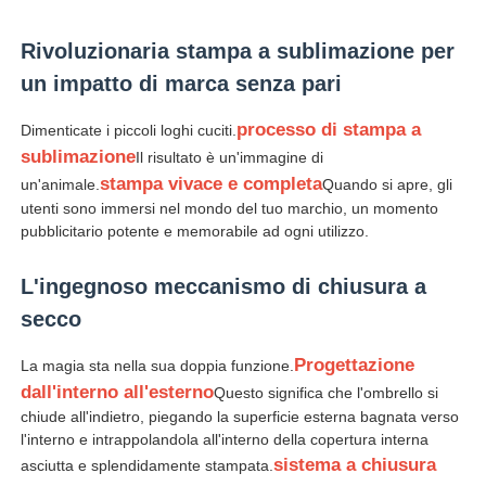
Rivoluzionaria stampa a sublimazione per
Ombrelli da passeggio
un impatto di marca senza pari
Ombrelli compatti
processo di stampa a
Dimenticate i piccoli loghi cuciti.
sublimazione
Il risultato è un'immagine di
stampa vivace e completa
un'animale.
Quando si apre, gli
ombrelli promozionali
utenti sono immersi nel mondo del tuo marchio, un momento
pubblicitario potente e memorabile ad ogni utilizzo.
Ombrelli a prova di vento
L'ingegnoso meccanismo di chiusura a
secco
Ombrelli automatici aperti
Progettazione
La magia sta nella sua doppia funzione.
dall'interno all'esterno
Questo significa che l'ombrello si
Ombrelloni inversi
chiude all'indietro, piegando la superficie esterna bagnata verso
l'interno e intrappolandola all'interno della copertura interna
sistema a chiusura
asciutta e splendidamente stampata.
Ombrelli a manico in legno