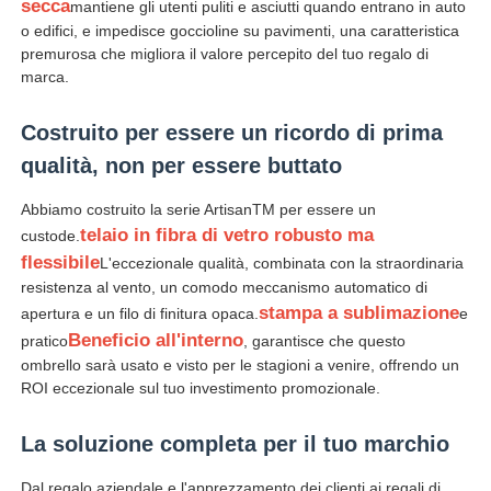
secca
mantiene gli utenti puliti e asciutti quando entrano in auto
o edifici, e impedisce goccioline su pavimenti, una caratteristica
Ombrelli UV resistenti
premurosa che migliora il valore percepito del tuo regalo di
marca.
Ombrelli per bambini
Costruito per essere un ricordo di prima
qualità, non per essere buttato
ombrelli di spiaggia
Abbiamo costruito la serie ArtisanTM per essere un
telaio in fibra di vetro robusto ma
custode.
Ombrelli creativi
flessibile
L'eccezionale qualità, combinata con la straordinaria
resistenza al vento, un comodo meccanismo automatico di
stampa a sublimazione
apertura e un filo di finitura opaca.
e
Beneficio all'interno
pratico
, garantisce che questo
ombrello sarà usato e visto per le stagioni a venire, offrendo un
ROI eccezionale sul tuo investimento promozionale.
La soluzione completa per il tuo marchio
Dal regalo aziendale e l'apprezzamento dei clienti ai regali di