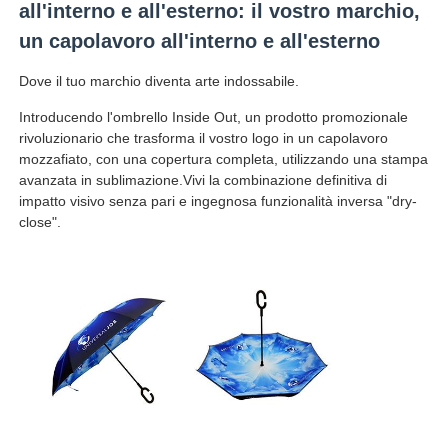
all'interno e all'esterno: il vostro marchio,
un capolavoro all'interno e all'esterno
Fatory Tour
Dove il tuo marchio diventa arte indossabile.
Introducendo l'ombrello Inside Out, un prodotto promozionale
Controllo di qualità
rivoluzionario che trasforma il vostro logo in un capolavoro
mozzafiato, con una copertura completa, utilizzando una stampa
avanzata in sublimazione.Vivi la combinazione definitiva di
Contattaci
impatto visivo senza pari e ingegnosa funzionalità inversa "dry-
close".
notizie
Tutti i casi
Richiedere un preventivo
ombrelli di golf