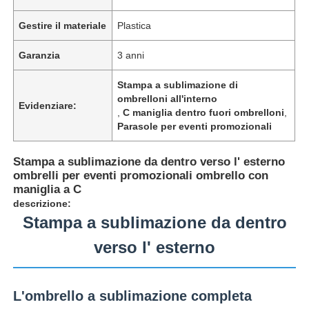
Gestire il materiale
Plastica
Garanzia
3 anni
Stampa a sublimazione di
ombrelloni all'interno
Evidenziare:
,
C maniglia dentro fuori ombrelloni
,
Parasole per eventi promozionali
Stampa a sublimazione da dentro verso l' esterno
ombrelli per eventi promozionali ombrello con
maniglia a C
descrizione:
Casa
Stampa a sublimazione da dentro
verso l' esterno
Prodotti
L'ombrello a sublimazione completa
Chi siamo