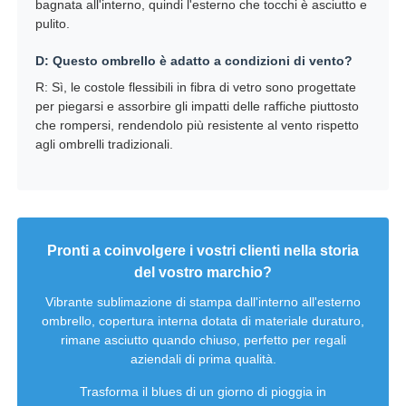
bagnata all'interno, quindi l'esterno che tocchi è asciutto e
pulito.
D: Questo ombrello è adatto a condizioni di vento?
R: Sì, le costole flessibili in fibra di vetro sono progettate
per piegarsi e assorbire gli impatti delle raffiche piuttosto
che rompersi, rendendolo più resistente al vento rispetto
agli ombrelli tradizionali.
Pronti a coinvolgere i vostri clienti nella storia
del vostro marchio?
Vibrante sublimazione di stampa dall'interno all'esterno
ombrello, copertura interna dotata di materiale duraturo,
rimane asciutto quando chiuso, perfetto per regali
aziendali di prima qualità.
Trasforma il blues di un giorno di pioggia in