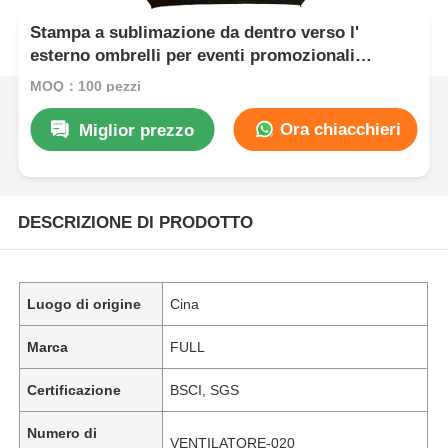
Stampa a sublimazione da dentro verso l'
esterno ombrelli per eventi promozionali
ombrello con maniglia a C
MOQ：100 pezzi
Ora chiacchieri
Miglior prezzo
DESCRIZIONE DI PRODOTTO
Luogo di origine
Cina
Marca
FULL
Certificazione
BSCI, SGS
Numero di
VENTILATORE-020