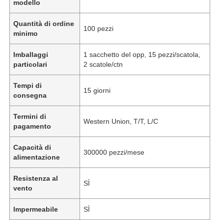
modello
Quantità di ordine
100 pezzi
minimo
Imballaggi
1 sacchetto del opp, 15 pezzi/scatola,
particolari
2 scatole/ctn
Tempi di
15 giorni
consegna
Termini di
Western Union, T/T, L/C
pagamento
Capacità di
300000 pezzi/mese
alimentazione
Resistenza al
SÌ
vento
Impermeabile
SÌ