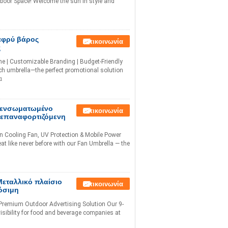
door Space! Welcome the sun in style and
αφρύ βάρος
Επικοινωνία
ς
e | Customizable Branding | Budget-Friendly
h umbrella—the perfect promotional solution
α
 ενσωματωμένο
Επικοινωνία
 επαναφορτιζόμενη
n Cooling Fan, UV Protection & Mobile Power
 like never before with our Fan Umbrella — the
εταλλικό πλαίσιο
Επικοινωνία
όσιμη
Premium Outdoor Advertising Solution Our 9-
sibility for food and beverage companies at