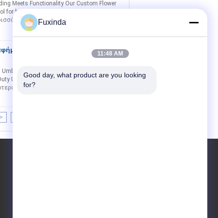
ing Meets Functionality Our Custom Flower
ol for businesses, nonprofits, and
ρισσότερα
Fuxinda
αφήμιση
Επικοινωνία
11:48 AM
ng Umbrella Mesh Inside Where Unshakeable
Good day, what product are you looking 
Duty Umbrella Built to Withstand the Wind,
for?
ότερα
>
>|