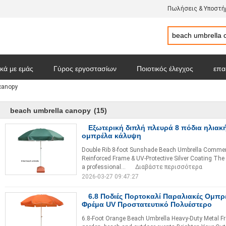
Πωλήσεις & Υποστήρ
ικά με εμάς
Γύρος εργοστασίων
Ποιοτικός έλεγχος
επα
canopy
Sitemap
Πολιτική Απορρήτου
Όλες οι περιπτώσεις
beach umbrella canopy
(15)
Εξωτερική διπλή πλευρά 8 πόδια ηλιακ
ομπρέλα κάλυψη
Double Rib 8-foot Sunshade Beach Umbrella Commerc
Reinforced Frame & UV-Protective Silver Coating The
a professional...
Διαβάστε περισσότερα
2026-03-27 09:47:27
6.8 Ποδιές Πορτοκαλί Παραλιακές Ομπρ
Φρέμα UV Προστατευτικό Πολυέστερο
6.8-Foot Orange Beach Umbrella Heavy-Duty Metal Fram