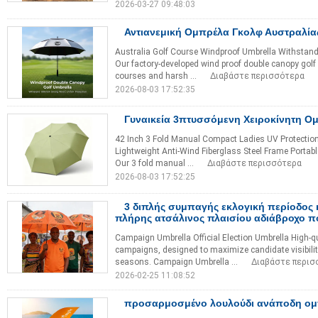
2026-03-27 09:48:03
Αντιανεμική Ομπρέλα Γκολφ Αυστραλία
Australia Golf Course Windproof Umbrella Withstan
Our factory-developed wind proof double canopy golf 
courses and harsh ...
Διαβάστε περισσότερα
2026-08-03 17:52:35
Γυναικεία 3πτυσσόμενη Χειροκίνητη Ο
42 Inch 3 Fold Manual Compact Ladies UV Protectio
Lightweight Anti-Wind Fiberglass Steel Frame Porta
Our 3 fold manual ...
Διαβάστε περισσότερα
2026-08-03 17:52:25
3 διπλής συμπαγής εκλογική περίοδος
πλήρης ατσάλινος πλαισίου αδιάβροχο π
Campaign Umbrella Official Election Umbrella High-qu
campaigns, designed to maximize candidate visibili
seasons. Campaign Umbrella ...
Διαβάστε περισ
2026-02-25 11:08:52
προσαρμοσμένο λουλούδι ανάποδη ο