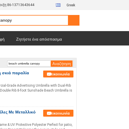
ιξη:
86-13713643644
Greek
φή
Ζητήστε ένα απόσπασμα
ή σκιά παραλία
Επικοινωνία
ial-Grade Advertising Umbrella with Dual-Rib
 Double Rib 8-foot Sunshade Beach Umbrella is
έλες Με Μεταλλικό
Επικοινωνία
e & UV Protective Polyester Perfect for patio,