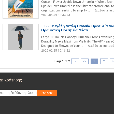
Custom Flower Upside Down Umbrella – Where Brand
Upside Down Umbrella is the ultimate promotional to
organizations seeking to amplify ...
Διαβάστε πε
2026-06-23 08:44:24
68 "Μεγάλη Διπλή Πανδύα Πρεσβεία Δι
Οραματική Πρεσβεία Μέσα
Large 68" Double Canopy Hurricane-Proof Advertisi
Durability Meets Maximum Visibility. The 68" Heavy-
Designed to Showcase Your ...
Διαβάστε περισσ
2026-02-25 10:16:22
Page 1 of 2
|<
<<
1
2
>
ση κράτησης
Στείλετε