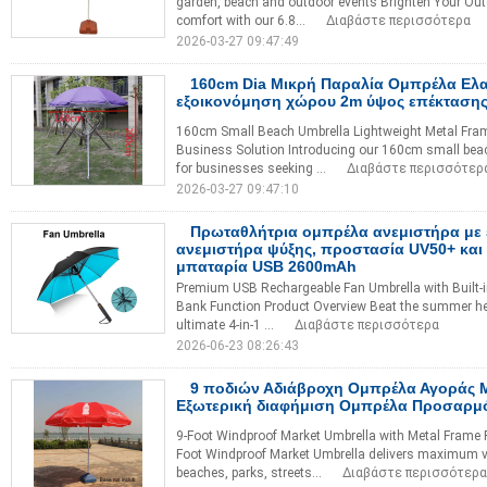
garden, beach and outdoor events Brighten Your Out
comfort with our 6.8...
Διαβάστε περισσότερα
2026-03-27 09:47:49
160cm Dia Μικρή Παραλία Ομπρέλα Ελ
εξοικονόμηση χώρου 2m ύψος επέκταση
160cm Small Beach Umbrella Lightweight Metal Fram
Business Solution Introducing our 160cm small beac
for businesses seeking ...
Διαβάστε περισσότερ
2026-03-27 09:47:10
Πρωταθλήτρια ομπρέλα ανεμιστήρα με
ανεμιστήρα ψύξης, προστασία UV50+ και
μπαταρία USB 2600mAh
Premium USB Rechargeable Fan Umbrella with Built-i
Bank Function Product Overview Beat the summer heat
ultimate 4-in-1 ...
Διαβάστε περισσότερα
2026-06-23 08:26:43
9 ποδιών Αδιάβροχη Ομπρέλα Αγοράς Μ
Εξωτερική διαφήμιση Ομπρέλα Προσαρμ
9-Foot Windproof Market Umbrella with Metal Frame 
Foot Windproof Market Umbrella delivers maximum vi
beaches, parks, streets...
Διαβάστε περισσότερα