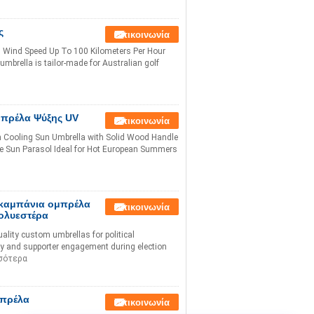
ς
Επικοινωνία
d Wind Speed Up To 100 Kilometers Per Hour
umbrella is tailor-made for Australian golf
μπρέλα Ψύξης UV
Επικοινωνία
n Cooling Sun Umbrella with Solid Wood Handle
ble Sun Parasol Ideal for Hot European Summers
 καμπάνια ομπρέλα
Επικοινωνία
ολυεστέρα
ality custom umbrellas for political
ty and supporter engagement during election
σότερα
μπρέλα
Επικοινωνία