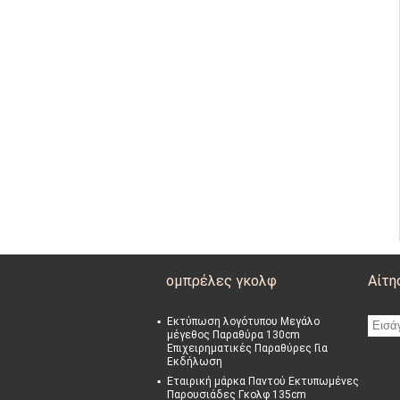
ομπρέλες γκολφ
Αίτη
Εκτύπωση λογότυπου Μεγάλο
μέγεθος Παραθύρα 130cm
Επιχειρηματικές Παραθύρες Για
Εκδήλωση
sgs
Εταιρική μάρκα Παντού Εκτυπωμένες
Παρουσιάδες Γκολφ 135cm