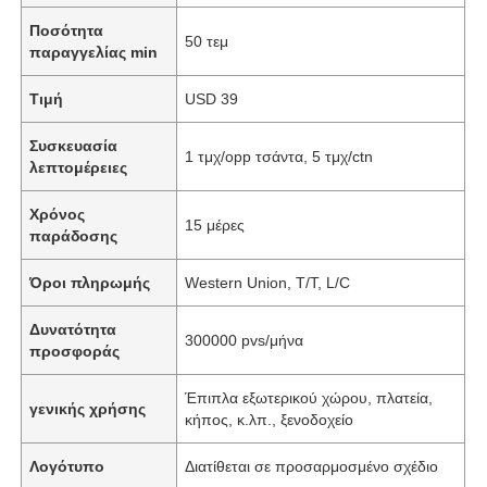
Ποσότητα
50 τεμ
παραγγελίας min
Τιμή
USD 39
Συσκευασία
1 τμχ/opp τσάντα, 5 τμχ/ctn
λεπτομέρειες
Χρόνος
15 μέρες
παράδοσης
Όροι πληρωμής
Western Union, T/T, L/C
Δυνατότητα
300000 pvs/μήνα
προσφοράς
Έπιπλα εξωτερικού χώρου, πλατεία,
γενικής χρήσης
κήπος, κ.λπ., ξενοδοχείο
Λογότυπο
Διατίθεται σε προσαρμοσμένο σχέδιο