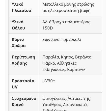
Υλικό
Μεταλλικό μονής στρώσης
Πλαισίου
με ηλεκτροστατική βαφή
Υλικό
Αδιάβροχο πολυεστέρας
Θόλου
150D
Κύριο
Ζωντανό Πορτοκαλί
Χρώμα
Περίπτωση
Παραλία, Κήπος, Βεράντα,
Χρήσης
Πάρκο, Αθλητικές
Εκδηλώσεις, Κάμπινγκ
Προστασία
UV30+
UV
Στοχευμένο
Οικογένειες, Λάτρεις της
Κοινό
Υπαίθρου, Διοργανωτές
Εκδηλώσεων