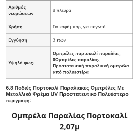
Αριθμός
8 πλευρά
νευρώσεων
Χρήση
Για καφέ μπαρ, για παγωτό
Εγγύηση
3 ετών
Ομπρέλες πορτοκαλί παραλίας
,
6Ομπρέλες παραλίας.
,
Υψηλό φως:
Προστατευτική παραλιακή ομπρέλα
από πολυεστέρα
6.8 Ποδιές Πορτοκαλί Παραλιακές Ομπρέλες Με
Μεταλλικό Φρέμα UV Προστατευτικό Πολυέστερο
Αρχική Σελίδα
περιγραφή:
Ομπρέλα Παραλίας Πορτοκαλί
Προϊόντα
2,07μ
Σχετικά με εμάς