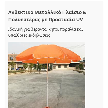
Ανθεκτικό Μεταλλικό Πλαίσιο &
Γύρος εργοστασίων
Πολυεστέρας με Προστασία UV
Ιδανική για βεράντα, κήπο, παραλία και
Ποιοτικός έλεγχος
υπαίθριες εκδηλώσεις
επαφή
Νέα
Όλες οι περιπτώσεις
Ζητήστε ένα απόσπασμα
ομπρέλες γκολφ