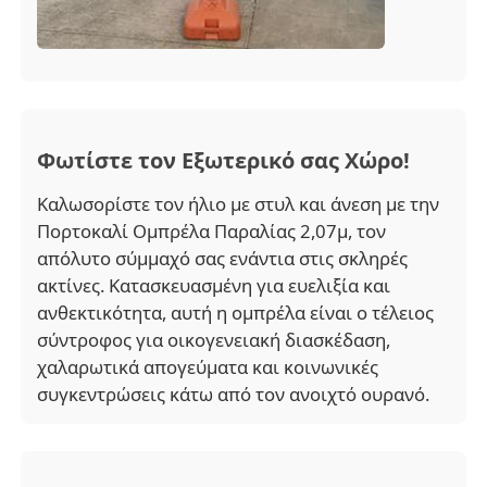
Περπατητές Ομπρέλες
Συμπαγείς ομπρέλες
Φωτίστε τον Εξωτερικό σας Χώρο!
Προωθητικές ομπρέλες
Καλωσορίστε τον ήλιο με στυλ και άνεση με την
Πορτοκαλί Ομπρέλα Παραλίας 2,07μ, τον
απόλυτο σύμμαχό σας ενάντια στις σκληρές
Αδιάβροχες ομπρέλες
ακτίνες. Κατασκευασμένη για ευελιξία και
ανθεκτικότητα, αυτή η ομπρέλα είναι ο τέλειος
Αυτόματες ανοιχτές ομπρέλες
σύντροφος για οικογενειακή διασκέδαση,
χαλαρωτικά απογεύματα και κοινωνικές
συγκεντρώσεις κάτω από τον ανοιχτό ουρανό.
Αντίστροφες ομπρέλες
Παράθυρα από ξύλινο λαβή