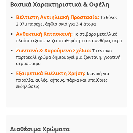
Βασικά Χαρακτηριστικά & Οφέλη
Ανθεκτικές στις υπεριώδεις ακτίνες ομπρέλες
Βέλτιστη Αντιηλιακή Προστασία:
Το θόλος
2,07μ παρέχει άφθια σκιά για 3-4 άτομα
Ανθεκτική Κατασκευή:
Παιδικές ομπρέλες
Το στιβαρό μεταλλικό
πλαίσιο εξασφαλίζει σταθερότητα σε συνθήκες αέρα
Ζωντανό & Χαρούμενο Σχέδιο:
Το έντονο
ομπρέλες παραλιών
πορτοκαλί χρώμα δημιουργεί μια ζωντανή, γιορτινή
ατμόσφαιρα
Δημιουργικές ομπρέλες
Εξαιρετικά Ευέλικτη Χρήση:
Ιδανική για
παραλία, αυλές, κήπους, πάρκα και υπαίθριες
εκδηλώσεις
Διαθέσιμα Χρώματα