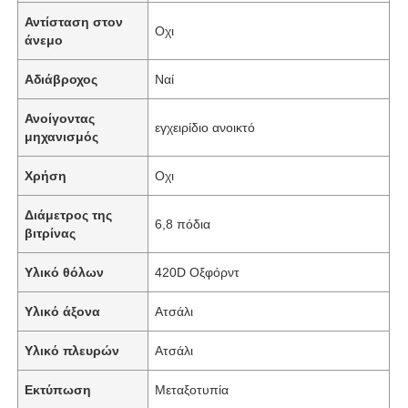
Αντίσταση στον
Οχι
άνεμο
Αδιάβροχος
Ναί
Ανοίγοντας
εγχειρίδιο ανοικτό
μηχανισμός
Χρήση
Οχι
Διάμετρος της
6,8 πόδια
βιτρίνας
Υλικό θόλων
420D Οξφόρντ
Υλικό άξονα
Ατσάλι
Υλικό πλευρών
Ατσάλι
Εκτύπωση
Μεταξοτυπία