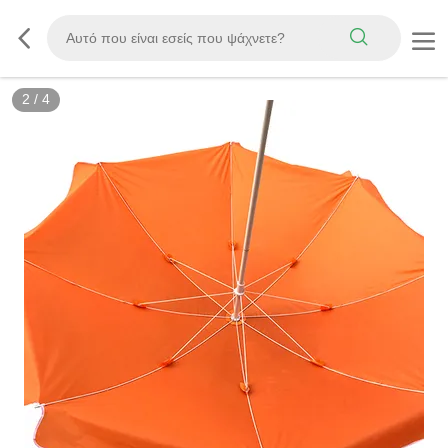
2
/
4