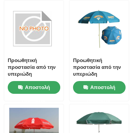
Προωθητική
Προωθητική
προστασία από την
προστασία από την
υπεριώδη
υπεριώδη
ακτινοβολία
ακτινοβολία
Αποστολή
Αποστολή
Ανερόστερη ομπρέλα
Ανερόστερη ομπρέλα
παραλίας 7 πόδια με
παραλίας 7 πόδια με
ερώτησης
ερώτησης
χάλυβα πλαίσιο
χάλυβα πλαίσιο