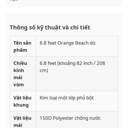
Thông số kỹ thuật và chi tiết
Tên sản
6.8 feet Orange Beach dù
phẩm
Chiều
6.8 feet (khoảng 82 inch / 208
kính
cm)
mái
vòm
Vật liệu
Kim loại một lớp phủ bột
khung
Vật liệu
150D Polyester chống nước
mái