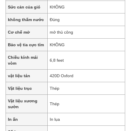
Sức cản của gió
KHÔNG
không thấm nước
Đúng
Cơ chế mở
mở thủ công
Bảo vệ tia cực tím
KHÔNG
Chiều kính mái
6,8 feet
vòm
vật liệu tán
420D Oxford
Vật liệu trục
Thép
Vật liệu xương
Thép
sườn
In ấn
In lụa