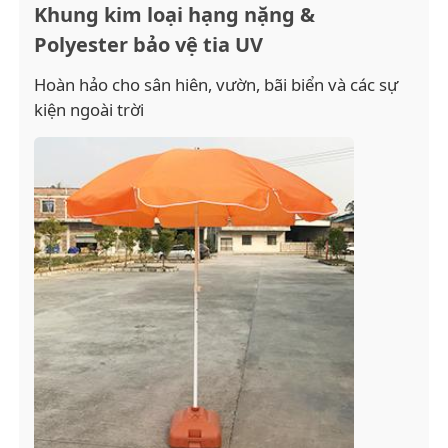
Khung kim loại hạng nặng &
Polyester bảo vệ tia UV
Tham quan nhà máy
Hoàn hảo cho sân hiên, vườn, bãi biển và các sự
kiện ngoài trời
Kiểm soát chất lượng
Liên hệ chúng tôi
Tin tức
Tất cả các trường hợp
Yêu cầu báo giá
ô golf