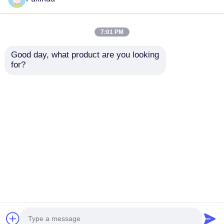
7:01 PM
Good day, what product are you looking 
for?
160cm Dia Chiếc ô
3mx3m Quảng
bãi biển nhỏ Đèn nhẹ
trường Quảng cáo
Tiết kiệm không gian
Cửa hàng Cửa hàng
2m Chiều cao mở
gấp bốn góc Cửa
Gửi yêu cầu
Gửi yêu cầu
rộng
hàng chống nước
chống nắng
Nhà
Về chúng tôi
Liên hệ với chúng tôi
Desktop Site
Sơ đồ trang web
Chính sách bảo mật
Phẩm chất
ô golf
Nhà máy trung quốc.Copyright ©
2026 Shenzhen Fxinda Umbrella Company