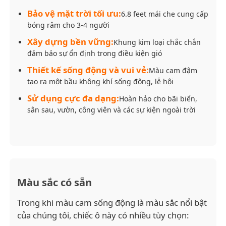
Bảo vệ mặt trời tối ưu:
6.8 feet mái che cung cấp
Những chiếc ô chống tia cực tím
bóng râm cho 3-4 người
Xây dựng bền vững:
Khung kim loại chắc chắn
đảm bảo sự ổn định trong điều kiện gió
Ô dù trẻ em
Thiết kế sống động và vui vẻ:
Màu cam đậm
tạo ra một bầu không khí sống động, lễ hội
Những chiếc ô bãi biển
Sử dụng cực đa dạng:
Hoàn hảo cho bãi biển,
sân sau, vườn, công viên và các sự kiện ngoài trời
Ô dù sáng tạo
Màu sắc có sẵn
Trong khi màu cam sống động là màu sắc nổi bật
của chúng tôi, chiếc ô này có nhiều tùy chọn: