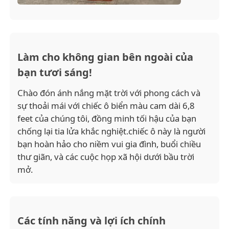
Những chiếc ô đi bộ
Làm cho không gian bên ngoài của
Ô dù nhỏ gọn
bạn tươi sáng!
Chào đón ánh nắng mặt trời với phong cách và
ô quảng cáo
sự thoải mái với chiếc ô biển màu cam dài 6,8
feet của chúng tôi, đồng minh tối hậu của bạn
Những chiếc ô chống gió
chống lại tia lửa khắc nghiệt.chiếc ô này là người
bạn hoàn hảo cho niềm vui gia đình, buổi chiều
thư giãn, và các cuộc họp xã hội dưới bầu trời
Chiếc ô mở tự động
mở.
Những chiếc ô ngược
Các tính năng và lợi ích chính
Những chiếc ô bằng tay cầm bằng gỗ