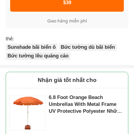
$39
Giao hàng miễn phí
thẻ:
Sunshade bãi biển ô
Bức tường dù bãi biển
Bức tường lều quảng cáo
Nhận giá tốt nhất cho
6.8 Foot Orange Beach
Umbrellas With Metal Frame
UV Protective Polyester Những
chiếc ô biển màu cam với
khung kim loại