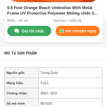
6.8 Foot Orange Beach Umbrellas With Metal
Frame UV Protective Polyester Những chiếc ô
biển màu cam với khung kim loại
MOQ：50 cái
Giá bán：USD 39
nói chuyện ngay.
Giá tốt nhất
Mô Tả SảN PHẩM
Nguồn gốc
Trung Quốc
Hàng hiệu
FULL
Chứng nhận
BSCI, SGS
Số mô hình
BU-025