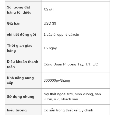
Số lượng đặt
50 cái
hàng tối thiểu
Giá bán
USD 39
chi tiết đóng gói
1 cái/túi opp, 5 cái/ctn
Thời gian giao
15 ngày
hàng
Điều khoản thanh
Công Đoàn Phương Tây, T/T, L/C
toán
Khả năng cung
300000pv/tháng
cấp
Nội thất ngoài trời, hình vuông, sân
Sử dụng chung
vườn, v.v., khách sạn
biểu tượng
Có sẵn trong thiết kế tùy chỉnh