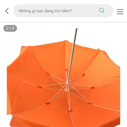
2
/
4