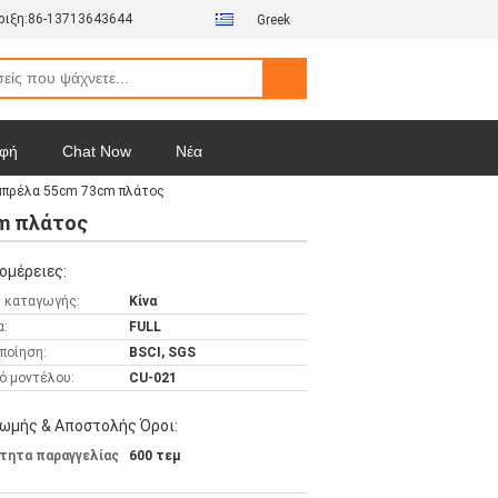
ιξη:
86-13713643644
Greek
φή
Chat Now
Νέα
μπρέλα 55cm 73cm πλάτος
cm πλάτος
ομέρειες:
 καταγωγής:
Κίνα
α:
FULL
ποίηση:
BSCI, SGS
ό μοντέλου:
CU-021
ωμής & Αποστολής Όροι:
τητα παραγγελίας
600 τεμ