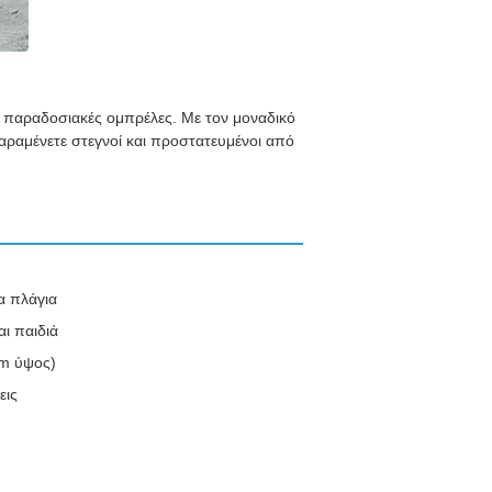
ς παραδοσιακές ομπρέλες. Με τον μοναδικό
αραμένετε στεγνοί και προστατευμένοι από
α πλάγια
αι παιδιά
cm ύψος)
εις