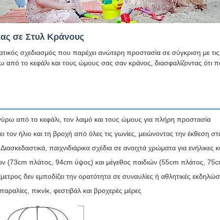
ας σε Στυλ Κράνους
ατικός σχεδιασμός που παρέχει ανώτερη προστασία σε σύγκριση με τι
ω από το κεφάλι και τους ώμους σας σαν κράνος, διασφαλίζοντας ότι π
 γύρω από το κεφάλι, τον λαιμό και τους ώμους για πλήρη προστασία
τον ήλιο και τη βροχή από όλες τις γωνίες, μειώνοντας την έκθεση στ
ιασκεδαστικά, παιχνιδιάρικα σχέδια σε ανοιχτά χρώματα για ενήλικες κ
κων (73cm πλάτος, 94cm ύψος) και μέγεθος παιδιών (55cm πλάτος, 75
ιάμετρος δεν εμποδίζει την ορατότητα σε συναυλίες ή αθλητικές εκδηλώσ
 παραλίες, πικνίκ, φεστιβάλ και βροχερές μέρες