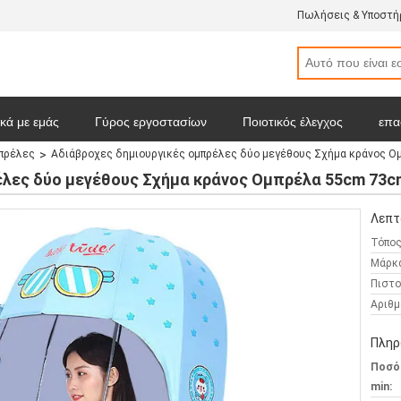
Πωλήσεις & Υποστήρ
ικά με εμάς
Γύρος εργοστασίων
Ποιοτικός έλεγχος
επα
μπρέλες
Αδιάβροχες δημιουργικές ομπρέλες δύο μεγέθους Σχήμα κράνος Ο
map
Πολιτική Απορρήτου
Όλες οι περιπτώσεις
έλες δύο μεγέθους Σχήμα κράνος Ομπρέλα 55cm 73
Λεπτ
Τόπος
Μάρκ
Πιστο
Αριθμ
Πληρ
Ποσό
min: