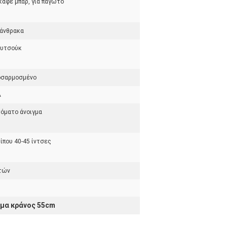
 καφέ μπαρ, για παγωτό
 άνθρακα
ουτσούκ
οσαρμοσμένο
A
όματο άνοιγμα
ίπου 40-45 ίντσες
τών
ήμα κράνος 55cm