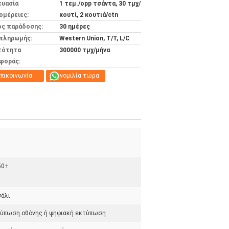
ευασία
1 τεμ./opp τσάντα, 30 τμχ/
ομέρειες:
κουτί, 2 κουτιά/ctn
ος παράδοσης:
30 ημέρες
 πληρωμής:
Western Union, T/T, L/C
τότητα
300000 τμχ/μήνα
φοράς:
πικοινωνία
Συνομιλία τώρα
50+
άλι
ύπωση οθόνης ή ψηφιακή εκτύπωση