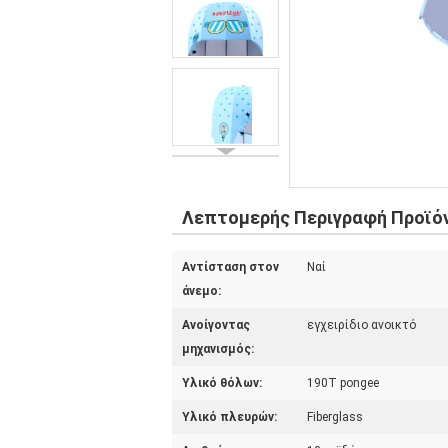
Λεπτομερής Περιγραφή Προϊό
Αντίσταση στον
Ναί
άνεμο:
Ανοίγοντας
εγχειρίδιο ανοικτό
μηχανισμός:
Υλικό θόλων:
190T pongee
Υλικό πλευρών:
Fiberglass