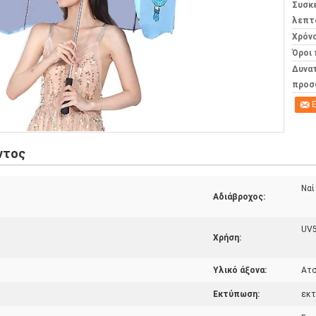
Συσκ
λεπτ
Χρόν
Όροι
Δυνα
προσ
Ε
ντος
Ναί
Αδιάβροχος:
UV
Χρήση:
Υλικό άξονα:
Ατσ
Εκτύπωση:
εκτ