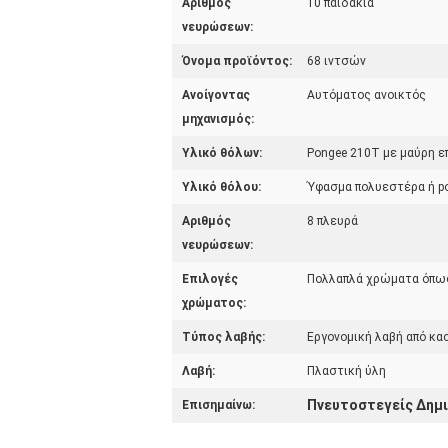
Αριθμός
10 παϊδάκια
νευρώσεων:
Όνομα προϊόντος:
68 ιντσών
Ανοίγοντας
Αυτόματος ανοικτός
μηχανισμός:
Υλικό θόλων:
Pongee 210T με μαύρη 
Υλικό θόλου:
Ύφασμα πολυεστέρα ή p
Αριθμός
8 πλευρά
νευρώσεων:
Επιλογές
Πολλαπλά χρώματα όπως 
χρώματος:
Τύπος λαβής:
Εργονομική λαβή από κα
Λαβή:
Πλαστική ύλη
Πνευτοστεγείς Δημ
Επισημαίνω: