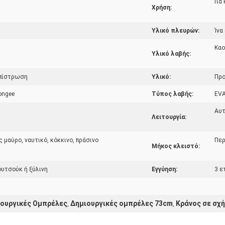
Για
Χρήση:
Υλικό πλευρών:
Ίνα
Κα
Υλικό λαβής:
επίστρωση
Υλικό:
Πρ
ongee
Τύπος λαβής:
EV
Αυτ
Λειτουργία:
μαύρο, ναυτικό, κόκκινο, πράσινο
Περ
Μήκος κλειστό:
ουτσούκ ή ξύλινη
Εγγύηση:
3 ε
ιουργικές Ομπρέλες
Δημιουργικές ομπρέλες 73cm
Κράνος σε σχ
,
,