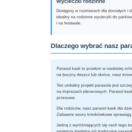
Wycieczki rodzinne
Dostępny w rozmiarach dla dorosłych i dz
idealny na rodzinne wycieczki do parków
i na festiwale.
Dlaczego wybrać nasz par
Parasol kask to przełom w osobistej och
na boczny deszcz lub słońce, nasz innow
Ten unikalny projekt parasola jest szcz
na imprezach plenerowych. Parasol kask
przesuwa.
Dla rodziców, nasz parasol kask dla dzi
Zabawne wzory kreskówkowe sprawiają, ż
Jedną z wyróżniających się cech tego k
mniejszą średnicę niż tradycyjne paras