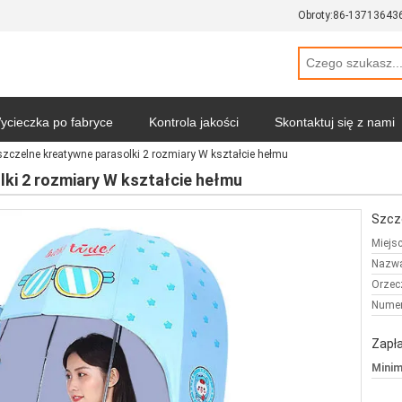
Obroty:
86-13713643
ycieczka po fabryce
Kontrola jakości
Skontaktuj się z nami
czelne kreatywne parasolki 2 rozmiary W kształcie hełmu
Polityka prywatności
Wszystkie przypadki
ki 2 rozmiary W kształcie hełmu
Szcz
Miejs
Nazwa
Orzec
Numer
Zapła
Minim