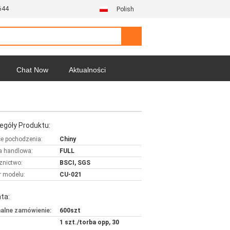
644
Polish
Chat Now
Aktualności
egóły Produktu:
ce pochodzenia:
Chiny
 handlowa:
FULL
znictwo:
BSCI, SGS
 modelu:
CU-021
ta:
alne zamówienie:
600szt
1 szt./torba opp, 30