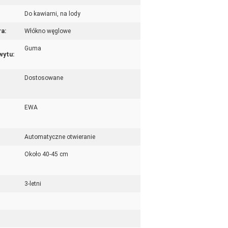
Do kawiarni, na lody
ra:
Włókno węglowe
Guma
wytu:
Dostosowane
EWA
Automatyczne otwieranie
Około 40-45 cm
3-letni