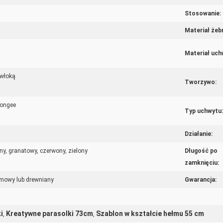
Stosowanie:
Materiał żeb
Materiał uch
owłoką
Tworzywo:
pongee
Typ uchwytu:
Działanie:
ny, granatowy, czerwony, zielony
Długość po
zamknięciu:
mowy lub drewniany
Gwarancja:
i
Kreatywne parasolki 73cm
Szablon w kształcie hełmu 55 cm
,
,