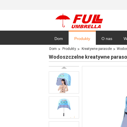
Dom
Produkty
O nas
W
Dom
Produkty
Kreatywne parasole
Wodosz
Sitemap
Wodoszczelne kreatywne parasol