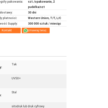
góły pakowania:
szt./opakowanie, 2
pudełka/szt
dostawy:
30 dni
y płatności:
Western Union, T/T, L/C
wość Supply:
300 000 sztuk / miesiąc
Kontakt
Rozmawiaj teraz.
Tak
y:
UV50+
Stal
u:
sitodruk lub druk cyfrowy