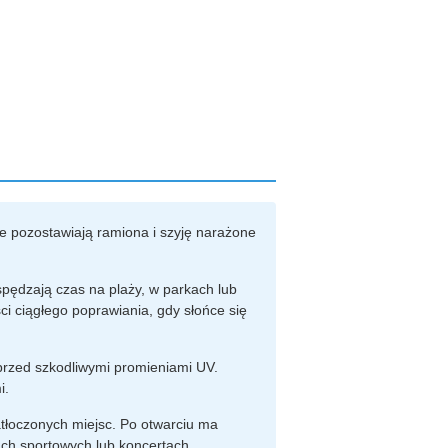
re pozostawiają ramiona i szyję narażone
spędzają czas na plaży, w parkach lub
 ciągłego poprawiania, gdy słońce się
 przed szkodliwymi promieniami UV.
i.
atłoczonych miejsc. Po otwarciu ma
ach sportowych lub koncertach,