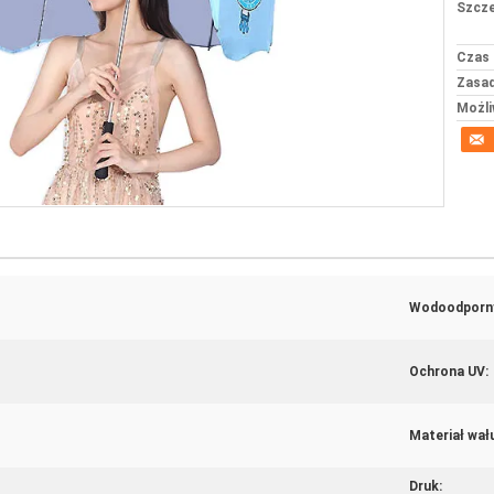
Szcze
Czas 
Zasad
Możli
Wodoodporn
Ochrona UV:
Materiał wał
Druk: