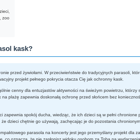
ieci,
, zoo
asol kask?
ronie przed żywiołami. W przeciwieństwie do tradycyjnych parasoli, któ
acyjny projekt pełnego pokrycia otacza Cię jak ochronny kask.
ególnie cenny dla entuzjastów aktywności na świeżym powietrzu, którzy 
 na plażę zapewnia doskonałą ochronę przed słońcem bez konieczności
eci zapewnia spokój ducha, wiedząc, że ich dzieci są w pełni chronione
e dzieci chętnie go używają, zachęcając je do pozostania chronionym
ompaktowego parasola na koncerty jest jego przemyślany projekt dla z
ole, co oznacza, że nie zasłonisz widoku osobom za Tobą na wydarzeni