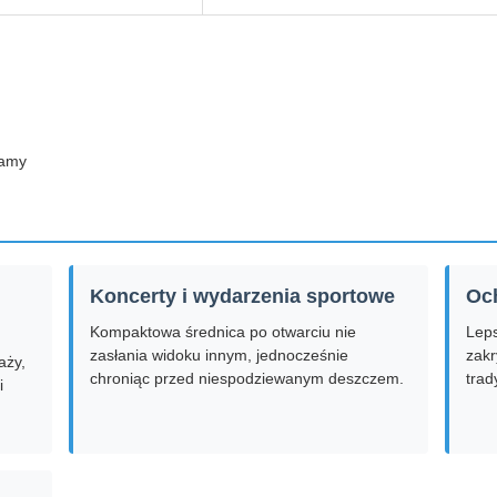
ramy
Koncerty i wydarzenia sportowe
Oc
Kompaktowa średnica po otwarciu nie
Leps
zasłania widoku innym, jednocześnie
zakr
aży,
chroniąc przed niespodziewanym deszczem.
trad
i