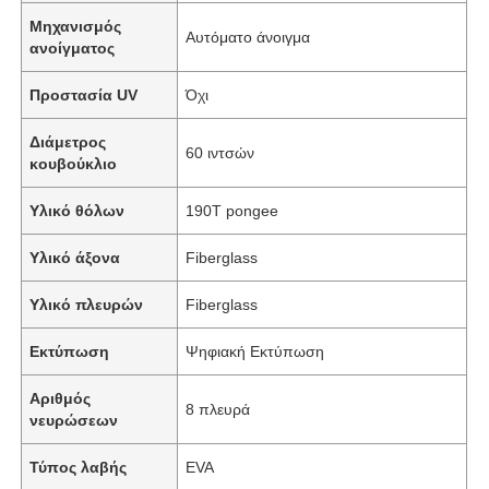
Μηχανισμός
Αυτόματο άνοιγμα
ανοίγματος
Προστασία UV
Όχι
Διάμετρος
60 ιντσών
κουβούκλιο
Υλικό θόλων
190T pongee
Υλικό άξονα
Fiberglass
Υλικό πλευρών
Fiberglass
Εκτύπωση
Ψηφιακή Εκτύπωση
Αριθμός
8 πλευρά
νευρώσεων
Τύπος λαβής
EVA