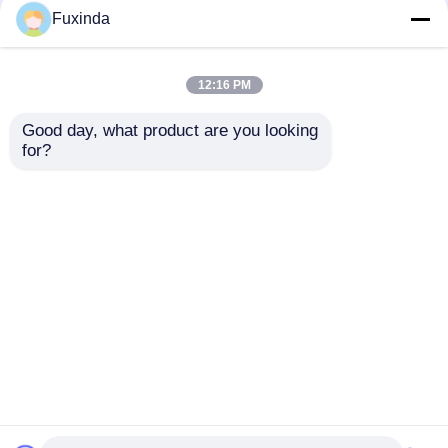
Fuxinda
12:16 PM
Good day, what product are you looking 
for?
Ομπρέλα Γκολφ 68
60 ιντσών Double
ιντσών με Διπλή
Canopy Προωθητικές
Τέντα, Αντιανεμική
Ομπρέλες Γκολφ Για
έως 100 χλμ/ώρα και
Εταιρικό Δώρο
Αποστολή
Αποστολή
Αντηλιακή
Προστασία UV30+
ερώτησης
ερώτησης
Αρχική Σελίδα
Περίπου εμείς
επαφή
Desktop Site
Sitemap
Πολιτική μυστικότητας
Ποιότητα
ομπρέλες γκολφ
Κίνα