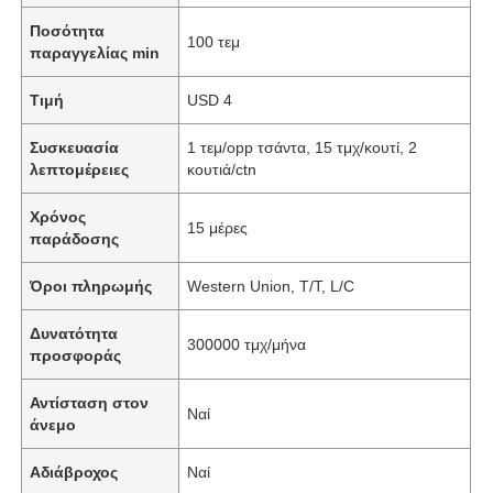
Ποσότητα
100 τεμ
παραγγελίας min
Τιμή
USD 4
Συσκευασία
1 τεμ/opp τσάντα, 15 τμχ/κουτί, 2
λεπτομέρειες
κουτιά/ctn
Χρόνος
15 μέρες
παράδοσης
Όροι πληρωμής
Western Union, T/T, L/C
Δυνατότητα
300000 τμχ/μήνα
προσφοράς
Αντίσταση στον
Ναί
άνεμο
Αδιάβροχος
Ναί