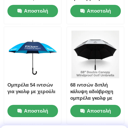
αντιανεμική
λογότυπο για
Αποστολή
Αποστολή
υαλοβάμβακα
εταιρική και
διαφημιστική χρήση
ερώτησης
ερώτησης
Ομπρέλα 54 ιντσών
68 ιντσών διπλή
για γκολφ με χερούλι
κάλυψη αδιάβροχη
ομπρέλα γκολφ με
UV50 + Τιτανίου
Αποστολή
Αποστολή
Ασημένιο ύφασμα και
100 km / h Αντίσταση
ερώτησης
ερώτησης
στον άνεμο