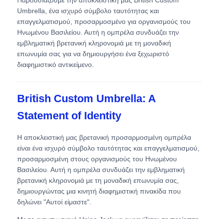
Umbrella, ένα ισχυρό σύμβολο ταυτότητας και
επαγγελματισμού, προσαρμοσμένο για οργανισμούς του
Γύρος εργοστασίων
Ηνωμένου Βασιλείου. Αυτή η ομπρέλα συνδυάζει την
εμβληματική βρετανική κληρονομιά με τη μοναδική
επωνυμία σας για να δημιουργήσει ένα ξεχωριστό
Ποιοτικός έλεγχος
διαφημιστικό αντικείμενο.
επαφή
British Custom Umbrella: A
Statement of Identity
Νέα
Η αποκλειστική μας βρετανική προσαρμοσμένη ομπρέλα
είναι ένα ισχυρό σύμβολο ταυτότητας και επαγγελματισμού,
Όλες οι περιπτώσεις
προσαρμοσμένη στους οργανισμούς του Ηνωμένου
Βασιλείου. Αυτή η ομπρέλα συνδυάζει την εμβληματική
βρετανική κληρονομιά με τη μοναδική επωνυμία σας,
Ζητήστε ένα απόσπασμα
δημιουργώντας μια κινητή διαφημιστική πινακίδα που
δηλώνει "Αυτοί είμαστε".
ομπρέλες γκολφ