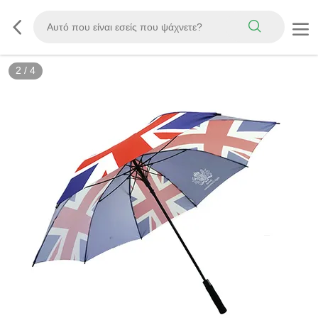
2
/
4