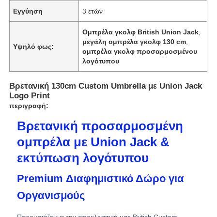
Εγγύηση
3 ετών
Ομπρέλα γκολφ British Union Jack
,
μεγάλη ομπρέλα γκολφ 130 cm
,
Υψηλό φως:
ομπρέλα γκολφ προσαρμοσμένου
λογότυπου
Βρετανική 130cm Custom Umbrella με Union Jack
Logo Print
περιγραφή:
Βρετανική προσαρμοσμένη
ομπρέλα με Union Jack &
Αρχική Σελίδα
εκτύπωση λογότυπου
Premium Διαφημιστικό Δώρο για
Προϊόντα
Οργανισμούς
Σχετικά με εμάς
Παρουσιάζουμε την αποκλειστική μας British Custom