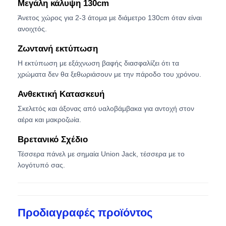
Μεγάλη κάλυψη 130cm
Άνετος χώρος για 2-3 άτομα με διάμετρο 130cm όταν είναι
Ανθεκτικές στις υπεριώδεις ακτίνες ομπρέλες
ανοιχτός.
Ζωντανή εκτύπωση
Παιδικές ομπρέλες
Η εκτύπωση με εξάχνωση βαφής διασφαλίζει ότι τα
χρώματα δεν θα ξεθωριάσουν με την πάροδο του χρόνου.
ομπρέλες παραλιών
Ανθεκτική Κατασκευή
Σκελετός και άξονας από υαλοβάμβακα για αντοχή στον
αέρα και μακροζωία.
Δημιουργικές ομπρέλες
Βρετανικό Σχέδιο
Τέσσερα πάνελ με σημαία Union Jack, τέσσερα με το
λογότυπό σας.
Προδιαγραφές προϊόντος