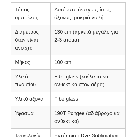
Τύπος
Αυτόματο άνοιγμα, ίσιος
ομπρέλας
άξονας, μακριά λαβή
Διάμετρος
130 cm (αρκετά μεγάλο για
όταν είναι
2-3 άτομα)
ανοιχτό
Μήκος
100 cm
Υλικό
Fiberglass (ευέλικτο και
πλαισίου
ανθεκτικό στον αέρα)
Υλικό άξονα
Fiberglass
Υφασμα
190T Pongee (αδιάβροχο και
ανθεκτικό)
Τεχνολογία
Εκτύπωση Dye-Sublimation