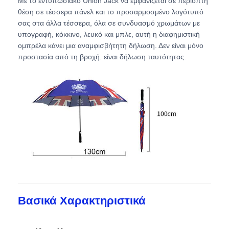
Με το εντυπωσιακό Union Jack να εμφανίζεται σε περίοπτη
θέση σε τέσσερα πάνελ και το προσαρμοσμένο λογότυπό
σας στα άλλα τέσσερα, όλα σε συνδυασμό χρωμάτων με
Περπατητές Ομπρέλες
υπογραφή, κόκκινο, λευκό και μπλε, αυτή η διαφημιστική
ομπρέλα κάνει μια αναμφισβήτητη δήλωση. Δεν είναι μόνο
προστασία από τη βροχή. είναι δήλωση ταυτότητας.
Συμπαγείς ομπρέλες
Προωθητικές ομπρέλες
Αδιάβροχες ομπρέλες
Αυτόματες ανοιχτές ομπρέλες
Αντίστροφες ομπρέλες
Βασικά Χαρακτηριστικά
Παράθυρα από ξύλινο λαβή