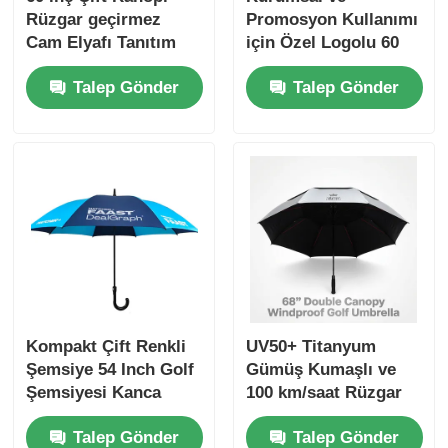
Rüzgar geçirmez
Promosyon Kullanımı
Cam Elyafı Tanıtım
için Özel Logolu 60
Golf Şemsiyesi
İnç Rüzgar Geçirmez
Talep Gönder
Talep Gönder
Golf Şemsiyesi
Kompakt Çift Renkli
UV50+ Titanyum
Şemsiye 54 Inch Golf
Gümüş Kumaşlı ve
Şemsiyesi Kanca
100 km/saat Rüzgar
Yakalama ile
Direncine sahip 68
Talep Gönder
Talep Gönder
İnç Çift Gölgelikli