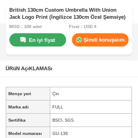
British 130cm Custom Umbrella With Union
Jack Logo Print (İngilizce 130cm Özel Şemsiye)
MOQ：100 adet
Fiyat：USD 4
Şimdi konuşalım.
En iyi fiyat
ÜRüN AçıKLAMASı
Menşe yeri
Çin
Marka adı
FULL
Sertifika
BSCI, SGS
Model numarası
GU-138