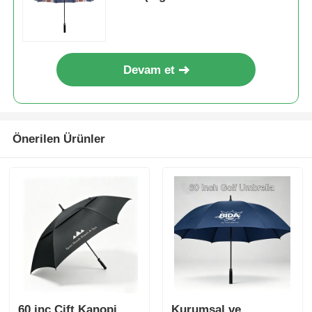
Şemsiye)
Devam et
Önerilen Ürünler
60 inç Çift Kanopi
Kurumsal ve