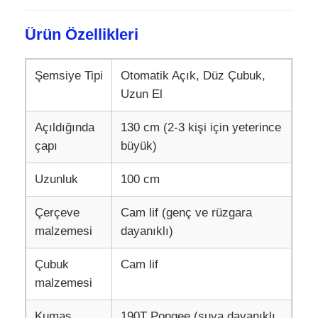
Ürün Özellikleri
UV Direncili Şemsiyeler
Şemsiye Tipi
Otomatik Açık, Düz Çubuk,
Çocuk Şemsiyeleri
Uzun El
Plaj Şemsiyeleri
Açıldığında
130 cm (2-3 kişi için yeterince
çapı
büyük)
Yaratıcı Şemsiyeler
Uzunluk
100 cm
Çerçeve
Cam lif (genç ve rüzgara
malzemesi
dayanıklı)
Çubuk
Cam lif
malzemesi
Kumaş
190T Pongee (suya dayanıklı