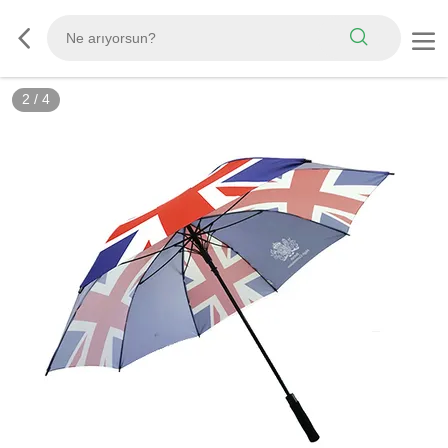
2
/
4