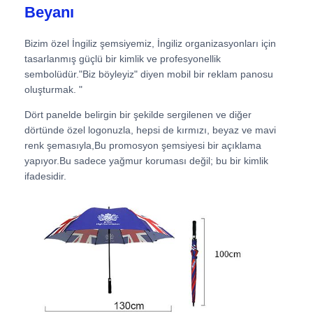
Beyanı
Fabrika turu
Bizim özel İngiliz şemsiyemiz, İngiliz organizasyonları için
tasarlanmış güçlü bir kimlik ve profesyonellik
sembolüdür."Biz böyleyiz" diyen mobil bir reklam panosu
Kalite kontrol
oluşturmak. "
Dört panelde belirgin bir şekilde sergilenen ve diğer
Bize ulaşın
dörtünde özel logonuzla, hepsi de kırmızı, beyaz ve mavi
renk şemasıyla,Bu promosyon şemsiyesi bir açıklama
yapıyor.Bu sadece yağmur koruması değil; bu bir kimlik
Haberler
ifadesidir.
Tüm servis talepleri
Teklif isteği
golf şemsiyesi