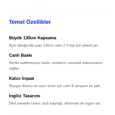
Yürüyen Şemsiyeler
Temel Özellikler
Kompakt Şemsiyeler
Büyük 130cm Kapsama
Açık olduğunda çapı 130cm olan 2-3 kişi için yeterli yer.
promosyon şemsiyeleri
Canlı Baskı
Rüzgar geçirmez şemsiyeler
Renkli sublimasyon baskı, renklerin zamanla solmamasını
sağlar.
Kalıcı İnşaat
Otomatik Açık Şemsiye
Rüzgar direnci ve uzun ömür için cam lif çerçeve ve şaft.
Ters Şemsiyeler
İngiliz Tasarımı
Dört panelde Union Jack bayrağı, dörtünde de logon var.
Ahşap Tutamlı Şemsiyeler