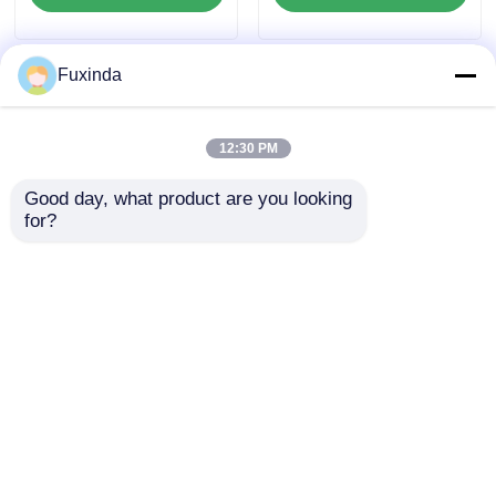
Rüzgar Geçirmez
Golf Şemsiyesi
Fuxinda
12:30 PM
Good day, what product are you looking 
for?
68 İnç Çift Kanopi
60 inçlik çift kanopik
Golf Şemsiyesi, 100
promosyon golf
km/saat Rüzgar
şemsiyesi şirket
Geçirmez ve UV30+
hediyesi için
Talep Gönder
Talep Gönder
Güneş Korumalı
Ana sayfa
Hakkımızda
Bize ulaşın
Desktop Site
Site Haritası
Gizlilik Politikası