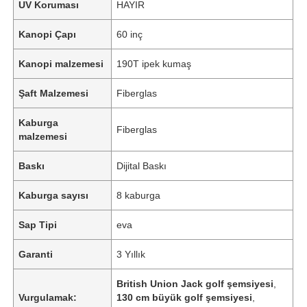
UV Koruması
HAYIR
Kanopi Çapı
60 inç
Kanopi malzemesi
190T ipek kumaş
Şaft Malzemesi
Fiberglas
Kaburga
Fiberglas
malzemesi
Baskı
Dijital Baskı
Kaburga sayısı
8 kaburga
Sap Tipi
eva
Garanti
3 Yıllık
British Union Jack golf şemsiyesi
,
Vurgulamak:
130 cm büyük golf şemsiyesi
,