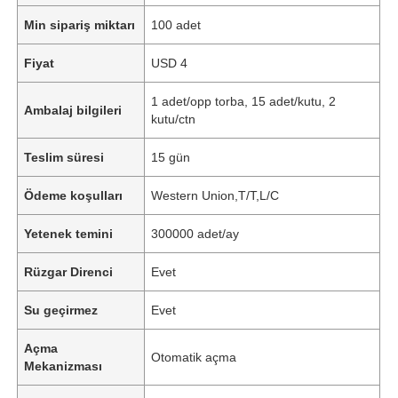
Min sipariş miktarı
100 adet
Fiyat
USD 4
1 adet/opp torba, 15 adet/kutu, 2
Ambalaj bilgileri
kutu/ctn
Teslim süresi
15 gün
Ödeme koşulları
Western Union,T/T,L/C
Yetenek temini
300000 adet/ay
Rüzgar Direnci
Evet
Su geçirmez
Evet
Açma
Otomatik açma
Mekanizması