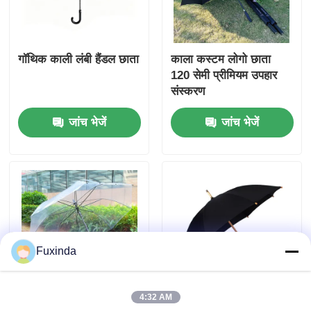
गॉथिक काली लंबी हैंडल छाता
काला कस्टम लोगो छाता
120 सेमी प्रीमियम उपहार
संस्करण
जांच भेजें
जांच भेजें
Fuxinda
4:32 AM
बड़े आकार का स्वचालित
बांस हैंडल सीधे चलने वाली