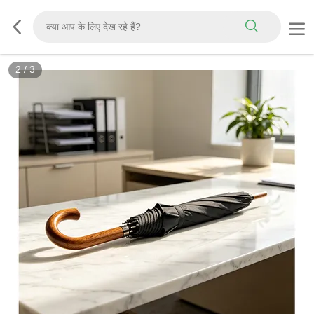
2
/
3