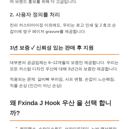
며 브랜드 홍보를 위해 더 고급입니다.
2. 사용자 정의를 처리
산책 우산
칸피 커스터마이징 이외에도, 우리는 로고 인쇄 및 J 호크 손
잡이에 영구 레이저 gravure를 제공합니다.
소형 우산
3년 보증 ✓ 신뢰성 있는 판매 후 지원
홍보용 우산
대부분의 공급업체는 6~12개월의 보증만 제공합니다. 우리는
모든 커스텀 디자인 우산에 대해 3년간의 보증만 제공합니다.
바람 막는 우산
적용되는 문제: 갈비뼈 부러짐, 샤프 변형, 손잡이 느슨해짐,
직물 손상 (인간이 아닌 손상)
자동 개방 우산
왜 Fxinda J Hook 우산 을 선택 합니
역방향 우산
까?
나무 손잡이 우산
레인맥스, 스카이스필드, 브라이트데이, 노바 앰브레라