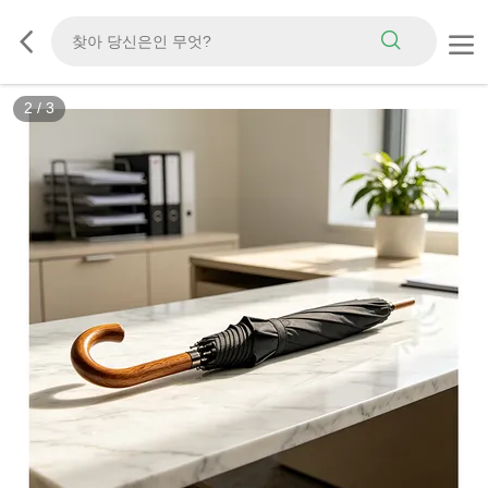
2
/
3