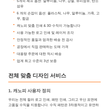
5개의 셰프 옵션: 알루미늄, 나무, 강철, 유리섬유, 탄소
섬유
6 개의 손잡이 옵션: 플라스틱, 나무, 알루미늄, 가죽, 고
공장 투어
무, 합금
캐노피 맞춤 인쇄 & 3D 수직이 가능합니다
품질 관리
사용 가능한 로고 인쇄 및 레이저 조각
안정적인 품질과 엄격한 배송 전 검사
연락처
공장에서 직접 판매하는 도매 가격
대용량 주문에 대한 적시 배송
뉴스
업계 최고 수준의 3년 보증
전체 맞춤 디자인 서비스
모든 케이스
1. 캐노피 사용자 정의
견적 요청
우리는 전체 컬러 로고 인쇄, 패턴 인쇄, 그리고 우산 표면에
고품질 수직을 지원합니다. 수직 패턴은 3차원적이고 유연하
골프 우산