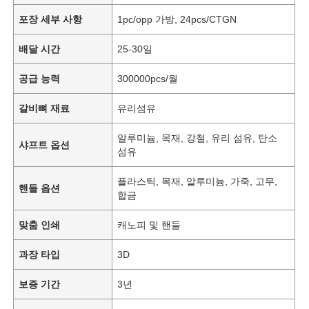
포장 세부 사항
1pc/opp 가방, 24pcs/CTGN
배달 시간
25-30일
공급 능력
300000pcs/월
갈비뼈 재료
유리섬유
알루미늄, 목재, 강철, 유리 섬유, 탄소
샤프트 옵션
섬유
플라스틱, 목재, 알루미늄, 가죽, 고무,
핸들 옵션
합금
맞춤 인쇄
캐노피 및 핸들
과장 타입
3D
보증 기간
3년