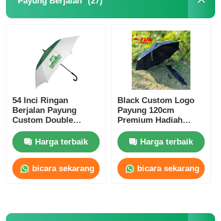
(27)
Payung Berjalan
Payung Berjalan
Payung Kompak
payung promosi
54 Inci Ringan
Black Custom Logo
Berjalan Payung
Payung 120cm
Payung Badai
Custom Double
Premium Hadiah
Canopy Payung
Edisi
Harga terbaik
Harga terbaik
Payung Buka Otomatis
bicara sekarang
bicara sekarang
Payung terbalik
Payung Genggam Kayu