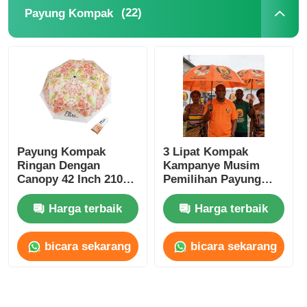
(22)
Payung Kompak
Payung yang Tahan UV
Payung Anak
Payung Pantai
Payung Kompak
3 Lipat Kompak
Payung Kreatif
Ringan Dengan
Kampanye Musim
Canopy 42 Inch 210T
Pemilihan Payung
Pongee Fabric
Full Steel Frame
Waterproof Polyester
Harga terbaik
Harga terbaik
bicara sekarang
bicara sekarang