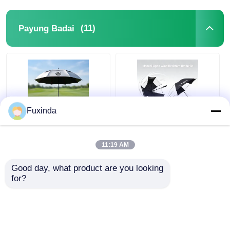
(11)
Payung Badai
Fuxinda
Payung Tahan Angin
Manual terbuka tahan
Lapangan Golf
angin 60 Inch besar
11:19 AM
Australia
payung
Good day, what product are you looking 
Harga terbaik
Harga terbaik
for?
bicara sekarang
bicara sekarang