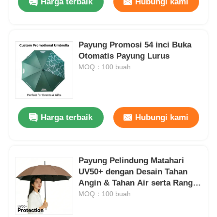
Harga terbaik
Hubungi kami
Payung Promosi 54 inci Buka
Otomatis Payung Lurus
MOQ：100 buah
Harga terbaik
Hubungi kami
Payung Pelindung Matahari
UV50+ dengan Desain Tahan
Angin & Tahan Air serta Rangka
Fiberglass untuk Perisai UV
MOQ：100 buah
Luar Ruangan Terbaik