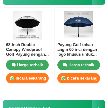
Wisata pabrik
Kontrol kualitas
Hubungi kami
68-Inch Double
Payung Golf tahan
Canopy Windproof
angin 60 inci dengan
Golf Payung dengan
logo khusus untuk
UV50+ Titanium Perak
penggunaan
Berita
Kain dan 100 km / h
perusahaan dan
Harga terbaik
Harga terbaik
Ketahanan Angin
promosi
Semua Kasus
bicara sekarang
bicara sekarang
Quote request suatu
payung golf