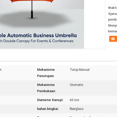
Waktu
Syara
pemba
Meny
kema
n
Mekanisme
Tutup Manual
Penutupan:
Mekanisme
Otomatis
Pembukaan:
Diameter Kanopi:
60 inci
bahan bingkai:
fiberglass