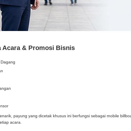
Acara & Promosi Bisnis
n Dagang
an
uangan
nsor
arik, payung yang dicetak khusus ini berfungsi sebagai mobile billb
etiap acara.