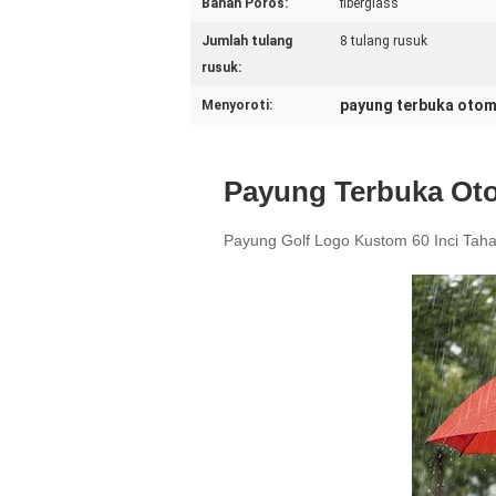
Bahan Poros:
fiberglass
Jumlah tulang
8 tulang rusuk
rusuk:
payung terbuka otom
Menyoroti:
Payung Terbuka Oto
Payung Golf Logo Kustom 60 Inci Taha