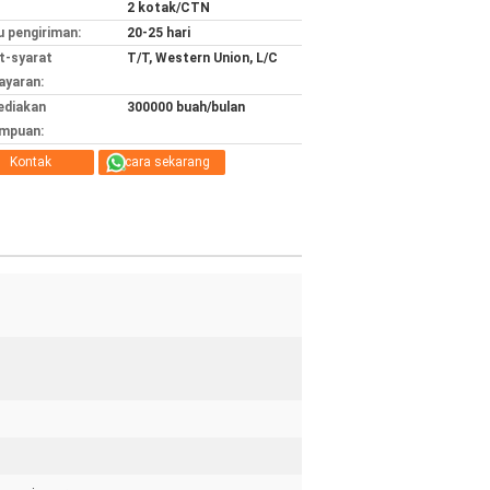
2 kotak/CTN
 pengiriman:
20-25 hari
t-syarat
T/T, Western Union, L/C
yaran:
ediakan
300000 buah/bulan
mpuan:
Kontak
bicara sekarang