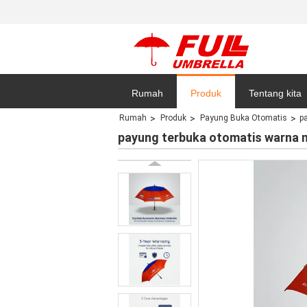
Rumah
Produk
Tentang kita
Rumah
Produk
Payung Buka Otomatis
p
Kebijakan pri
payung terbuka otomatis warna m