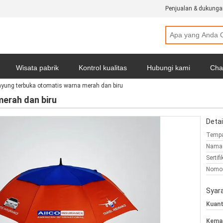
Penjualan & dukunga
Wisata pabrik
Kontrol kualitas
Hubungi kami
Cha
ayung terbuka otomatis warna merah dan biru
badi
Semua Kasus
erah dan biru
Detai
Tempa
Nama 
Sertifi
Nomor
Syar
Kuant
Kemas