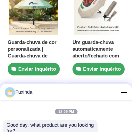
Guarda-chuva de cor
Um guarda-chuva
personalizada |
automaticamente
Guarda-chuva de
aberto/fechado com
golfe à prova de
resistência ao vento
Enviar inquérito
Enviar inquérito
vento com 3 anos de
até 40 mph e garantia
garantia
de 3 anos
Fuxinda
12:09 PM
Good day, what product are you looking 
for?