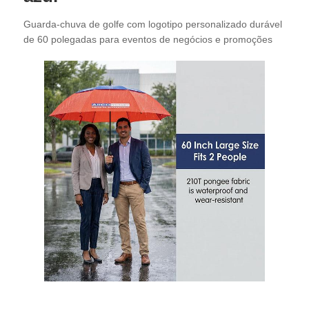
Guarda-chuva de golfe com logotipo personalizado durável
Fábrica
de 60 polegadas para eventos de negócios e promoções
Controle de Qualidade
Fale Conosco
notícias
Todos os casos
Pedir um orçamento
guarda-chuvas do golfe