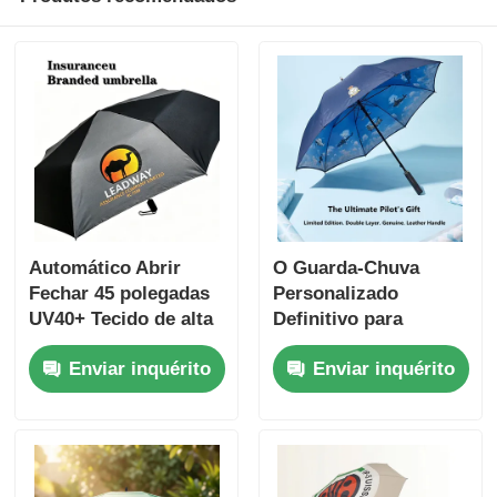
Automático Abrir
O Guarda-Chuva
Fechar 45 polegadas
Personalizado
UV40+ Tecido de alta
Definitivo para
densidade guarda-
Pilotos
Enviar inquérito
Enviar inquérito
chuva corporativa de
presente com
logotipo de
impressão de tela