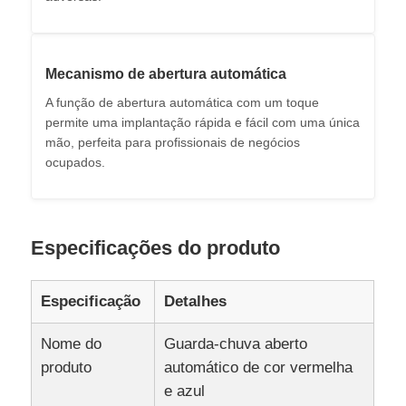
Sombrinhos resistentes aos raios UV
Mecanismo de abertura automática
Guarda-chuvas infantis
A função de abertura automática com um toque
permite uma implantação rápida e fácil com uma única
mão, perfeita para profissionais de negócios
guarda-chuvas de praia
ocupados.
Guarda-chuvas Criativos
Especificações do produto
Especificação
Detalhes
Nome do
Guarda-chuva aberto
produto
automático de cor vermelha
e azul