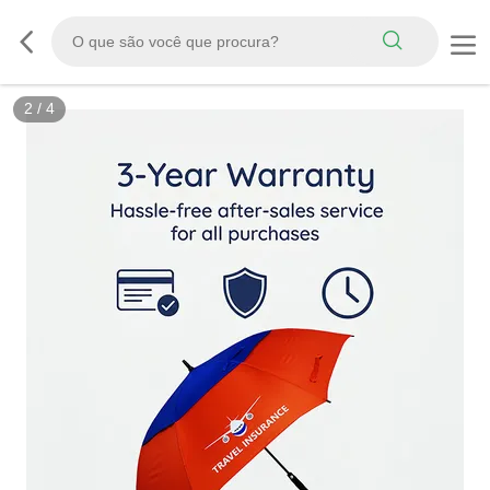
2
/
4