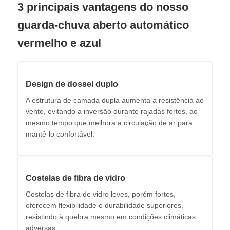
3 principais vantagens do nosso
guarda-chuva aberto automático
Guarda-chuvas de caminhada
vermelho e azul
Guarda-chuvas compactos
Design de dossel duplo
Parabólicos promocionais
A estrutura de camada dupla aumenta a resistência ao
vento, evitando a inversão durante rajadas fortes, ao
mesmo tempo que melhora a circulação de ar para
Guarda-chuvas à prova de vento
mantê-lo confortável.
Sombrinhas abertas automáticas
Costelas de fibra de vidro
Umbrilhões invertidos
Costelas de fibra de vidro leves, porém fortes,
oferecem flexibilidade e durabilidade superiores,
resistindo à quebra mesmo em condições climáticas
Umbrilhões de madeira
adversas.