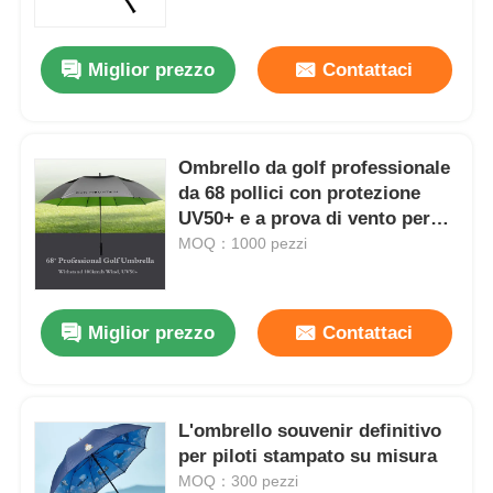
Miglior prezzo
Contattaci
Ombrello da golf professionale
da 68 pollici con protezione
UV50+ e a prova di vento per
tutti i tempi
MOQ：1000 pezzi
Miglior prezzo
Contattaci
Casa
Prodotti
L'ombrello souvenir definitivo
per piloti stampato su misura
MOQ：300 pezzi
Chi siamo