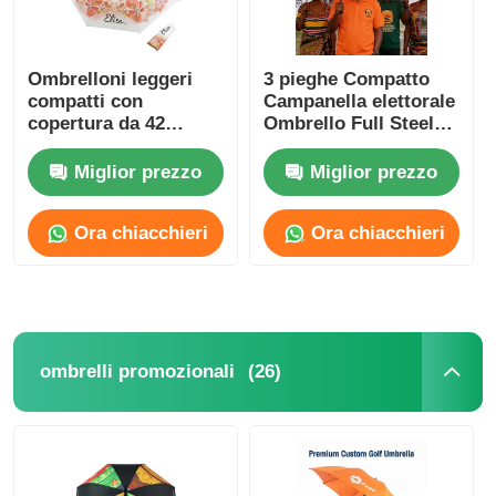
Ombrelloni leggeri
3 pieghe Compatto
compatti con
Campanella elettorale
copertura da 42
Ombrello Full Steel
pollici in tessuto
Frame Poliestere
Pongee 210T
impermeabile
Miglior prezzo
Miglior prezzo
Ora chiacchieri
Ora chiacchieri
(26)
ombrelli promozionali