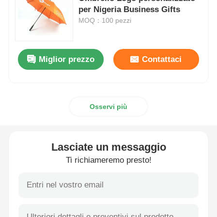
per Nigeria Business Gifts
MOQ：100 pezzi
Ombrelli da passeggio
Ombrelli compatti
Miglior prezzo
Contattaci
ombrelli promozionali
Osservi più
Ombrelli a prova di vento
Lasciate un messaggio
Ombrelli automatici aperti
Ti richiameremo presto!
Ombrelloni inversi
Ombrelli a manico in legno