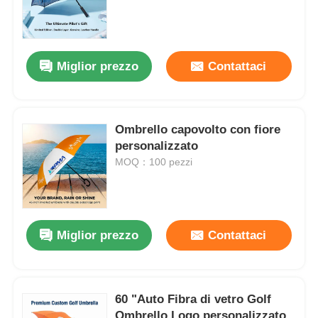
Fatory Tour
Miglior prezzo
Contattaci
Controllo di qualità
Ombrello capovolto con fiore
Contattaci
personalizzato
MOQ：100 pezzi
notizie
Tutti i casi
Miglior prezzo
Contattaci
Richiedere un preventivo
60 "Auto Fibra di vetro Golf
ombrelli di golf
Ombrello Logo personalizzato