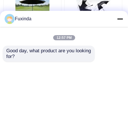
Fuxinda
Australia Campo da
Manuale Open Wind
golf Ombrello a prova
Resistant 60 pollici
12:57 PM
di vento
Grande ombrello
Good day, what product are you looking 
Miglior prezzo
Miglior prezzo
for?
Ora chiacchieri
Ora chiacchieri
Osservi più
Casa
Circa noi
Contattaci
Desktop Site
Mappa del sito
Norme sulla privacy