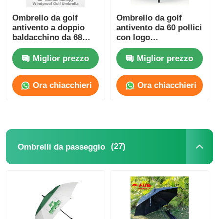
Ombrello da golf
Ombrello da golf
antivento a doppio
antivento da 60 pollici
baldacchino da 68
con logo
pollici con tessuto in
personalizzato per
argento titanio UV50+
uso aziendale e
Miglior prezzo
Miglior prezzo
e resistenza al vento
promozionale
di 100 km/h
Ora chiacchieri
Ora chiacchieri
(27)
Ombrelli da passeggio