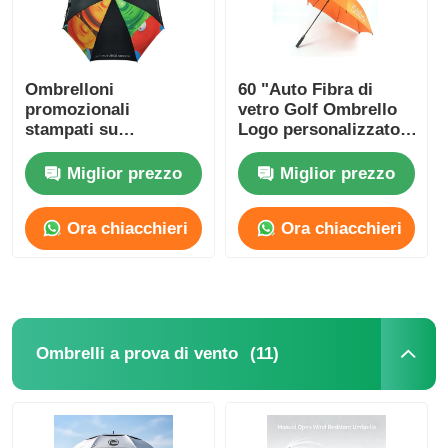
Ombrelloni
60 "Auto Fibra di
promozionali
vetro Golf Ombrello
stampati su
Logo personalizzato
sublimazione su
per Nigeria Business
misura Ombrello con
Gifts
Miglior prezzo
Miglior prezzo
apertura automatica
Ora chiacchieri
Ora chiacchieri
(11)
Ombrelli a prova di vento